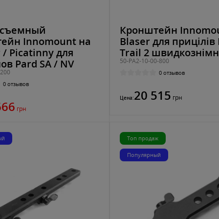
осъемный
Кронштейн Innomou
ейн Innomount на
Blaser для прицілів 
/ Picatinny для
Trail 2 швидкознім
50-PA2-10-00-800
ов Pard SA / NV
-200
0 отзывов
0 отзывов
20 515
грн
Цена:
666
грн
ый
Топ продаж
Популярный