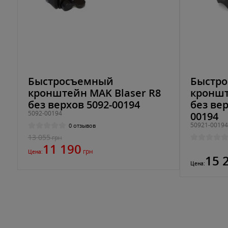
Быстросъемный
Быстр
кронштейн MAK Blaser R8
кроншт
без верхов 5092-00194
без ве
5092-00194
00194
50921-00194
0 отзывов
13 055
грн
11 190
грн
Цена:
15 
Цена: