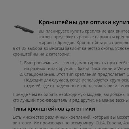
Кронштейны для оптики купи
Вы планируете купить крепление для винто
готовы предложить разные варианты крепле
мировых брендов. Кронштейны для прицело
а от их выбора во многом зависит качество охоты. Услов
кронштейны на 2 категории:
Быстросъемные — легко демонтировать при необхо
на разных типах оружия с базой Пикатинни и Wewe
Стационарные. Этот тип крепления предполагает 
Подходит для случаев, когда используется крупно
отдачей, где от надежности крепления зависит мно
Прежде чем выбирать необходимую модель, вы должны п
кто лучший производитель и ряд других, не менее важны
Типы кронштейнов для оптики
Есть множество различных креплений, которые вы может
винтовки. Их производят по всему миру: США, Европа, А
поступают в продажу и от отечественных производителей