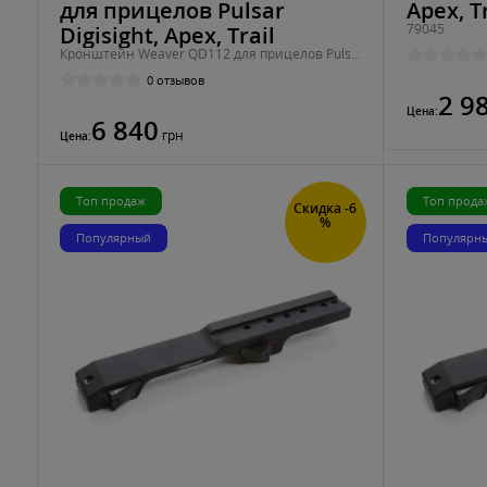
для прицелов Pulsar
Apex, Tr
79045
Digisight, Apex, Trail
Кронштейн Weaver QD112 для прицелов Pulsar Digisight, Apex
0 отзывов
2 9
Цена:
6 840
грн
Цена:
Топ продаж
Топ прода
Скидка -6
%
Популярный
Популярн