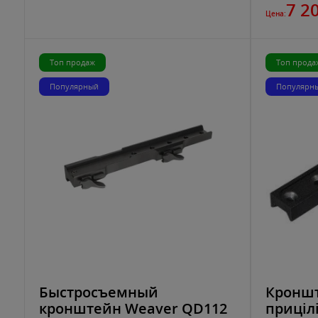
7 2
Цена:
Топ продаж
Топ прода
Популярный
Популярн
Быстросъемный
Кроншт
кронштейн Weaver QD112
прицілі