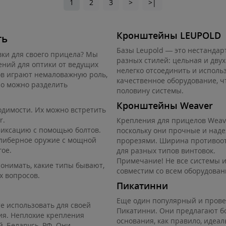
1
2
3
>
>|
Кронштейны LEUPOLD
ть
Базы Leupold — это нестандар
вки для своего прицела? Мы
разных стилей: цельная и дву
ний для оптики от ведущих
нелегко отсоединить и использ
в играют немаловажную роль,
качественное оборудование, ч
но можно разделить
половину системы.
Кронштейны Weaver
димости. Их можно встретить
r.
Крепления для прицелов Weave
фиксацию с помощью болтов.
поскольку они прочные и наде
калиберное оружие с мощной
прорезями. Ширина противоот
гое.
для разных типов винтовок.
Примечание! Не все системы и
онимать, какие типы бывают,
совместим со всем оборудован
х вопросов.
Пикатинни
Еще один популярный и прове
е использовать для своей
Пикатинни. Они предлагают бо
зия. Неплохие крепления
основания, как правило, идеа
, Беларусь, РФ. Они