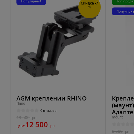
Популярный
Топ прода
Скидка -7
%
Популярн
AGM креплении RHINO
Крепле
rhino
(маунт)
Адапте
0 отзывов
13 500
mount
грн
12 500
грн
Цена:
8 500
грн