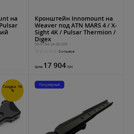
nt на
Кронштейн Innomount на
Pulsar
Weaver под ATN MARS 4 / X-
ний
Sight 4K / Pulsar Thermion /
Digex
50-ATN4-24-00-200
0 отзывов
17 904
грн
Цена:
Популярный
Скидка -16
%