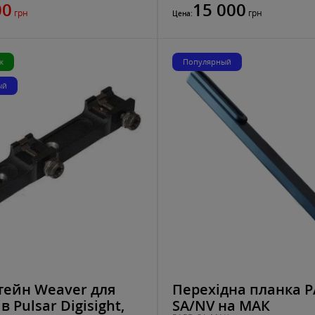
00
15 000
грн
грн
Цена:
ж
Популярный
ый
ейн Weaver для
Перехідна планка 
в Pulsar Digisight,
SA/NV на МАК