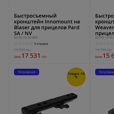
Быстросъемный
Быстр
кронштейн Innomount на
кроншт
Blaser для прицелов Pard
Weaver 
SA / NV
прицел
50-30-20-00-800
50-PD-13-00
0 отзывов
18 650
16 785
грн
грн
17 531
15 
грн
Цена:
Цена:
Популярный
Популярн
Скидка -14
%