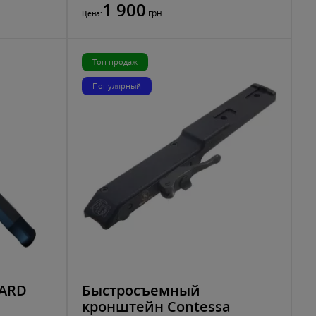
1 900
грн
Цена:
Топ продаж
Популярный
PARD
Быстросъемный
кронштейн Contessa