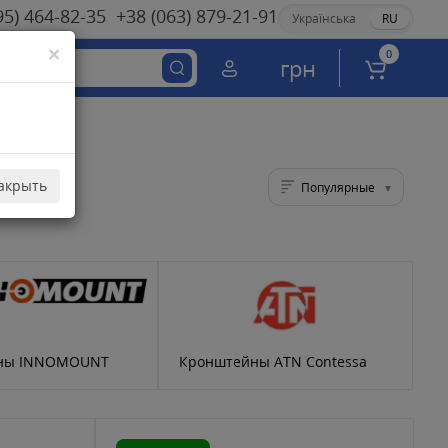
95) 464-82-35
+38 (063) 879-21-91
Українська
RU
×
0
грн
акрыть
Популярные
ны INNOMOUNT
Кронштейны ATN Contessa