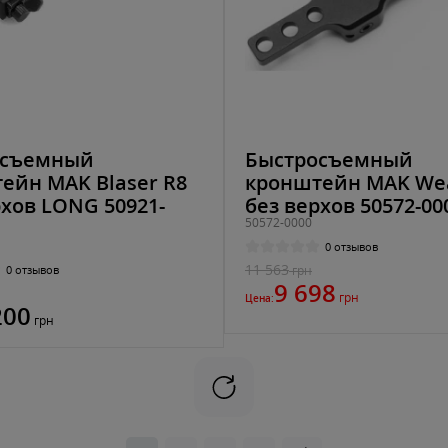
осъемный
Быстросъемный
ейн MAK Blaser R8
кронштейн MAK We
рхов LONG 50921-
без верхов 50572-00
50572-0000
0 отзывов
11 563
0 отзывов
грн
9 698
грн
Цена:
200
грн