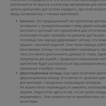
различаются по высоте и качеству, материалам для изгот
купить кронштейн для оптики недорого, при этом получ
вещь, ознакомьтесь с типами креплений.
Цельное
. Это традиционный тип крепления для ва
основание с прикрепленными к нему двумя кольца
жесткий и прочный тип кронштейна для оптическо
используются для стрельбы на дальние дистанции 
поскольку они хорошо удерживают оптику, что нема
оружии с высокой отдачей. Они также хорошо рабо
винтовками, потому что позволяют перемещать при
чего, его можно расположить дальше от глаза. Од
популярны для ружей с продольно-скользящим затв
крепление будет располагаться над затвором винто
заряжание и выброс гильзы.
Двухсекционные кольца.
Еще одно отличное креп
двухсекционные кольца. В отличие от цельных кре
для винтовок с продольно-скользящим затвором.
Их можно легко перемещать и заменять, использова
оружия. Недостаток здесь в том, что их нужно кажд
выравнивать. Они немного легче моноблочных, но
качеством.