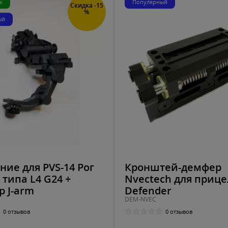
ж
Популярный
Скидка -15
%
ый
ние для PVS-14 Рог
Кронштей-демфер
 типа L4 G24 +
Nvectech для приц
р J-arm
Defender
DEM-NVEC
0 отзывов
0 отзывов