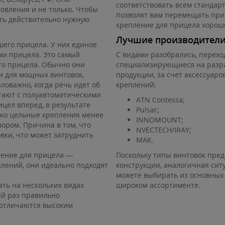
соответствовать всем станда
овления и не только. Чтобы
позволят вам перемещать при
ить действительно нужную
крепление для прицела хороше
Лучшие производители
шего прицела. У них единое
ми прицела. Это самый
С видами разобрались, перехо
го прицела. Обычно они
специализирующиеся на разра
и для мощных винтовок,
продукции, за счет аксессуар
ловажно, когда речь идет об
креплений:
тают с полуавтоматическими
ATN Contessa;
цел вперед, в результате
Pulsar;
нако цельные крепления менее
INNOMOUNT;
ором. Причина в том, что
NVECTECH/IRAY;
вки, что может затруднить
MAK.
ление для прицела —
Поскольку типы винтовок пре
плений, они идеально подходят
конструкции, аналогичная ситу
можете выбирать из основных
ть на нескольких видах
широком ассортименте.
ый раз правильно
 отличаются высоким