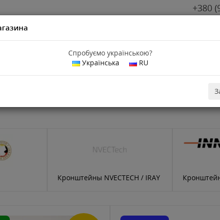
+380 (
агазина
Спробуємо українською?
Українська
RU
З
Кронштейны NVECTECH / IRAY
Кронштей