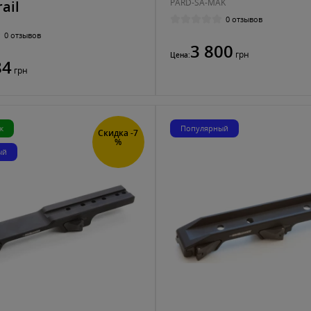
PARD-SA-MAK
ail
0 отзывов
0 отзывов
3 800
грн
Цена:
84
грн
ж
Популярный
Скидка -7
%
ый