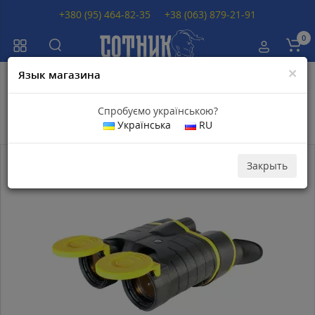
+380 (95) 464-82-35
+38 (063) 879-21-91
0
×
Язык магазина
Главная
Бинокли
Бинокли Yukon
Спробуємо українською?
Бинокли Yukon
Українська
RU
Топ продаж
Закрыть
Популярный