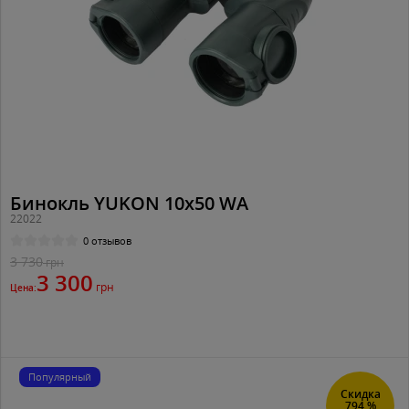
Бинокль YUKON 10x50 WA
22022
0 отзывов
3 730
грн
3 300
грн
Цена:
Популярный
Скидка
794 %