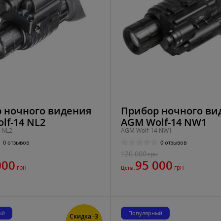
 ночного видения
Прибор ночного ви
lf-14 NL2
AGM Wolf-14 NW1
 NL2
AGM Wolf-14 NW1
0 отзывов
0 отзывов
120 000
н
грн
000
95 000
грн
грн
Цена:
ый
Популярный
Скидка -3