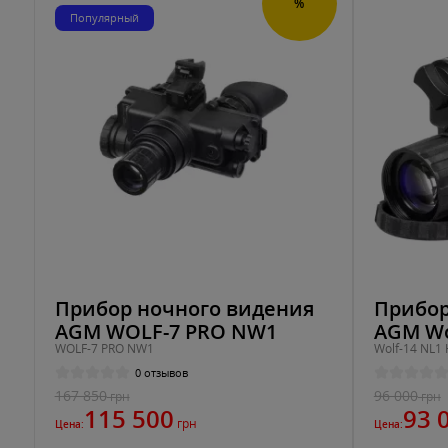
%
Популярный
Прибор ночного видения
Прибор
AGM WOLF-7 PRO NW1
AGM Wo
WOLF-7 PRO NW1
Wolf-14 NL1
0 отзывов
167 850
96 000
грн
грн
115 500
93 
грн
Цена:
Цена: