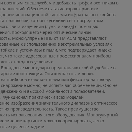
ти военным, спецслужбам и добывать трофеи охотникам в
ограничений. Обеспечить такие характеристики
дрение инновационной системы инфракрасных свойств.
и технологии, которые усилили свет посредством
ого света излучений (луны и звезд) с помощью
ения, проходящего через оптические линзы.
ость. Монокулярные ПНБ от ТМ AGM представляют
рованные к использованию в экстремальных условиях
стойкие и устойчивы к пыли, что подтверждает индекс
ает, что такие адресованные профессионалам приборы
ожных погодных условиях.
 Брендовые монокуляры представляют собой удобные в
ировке конструкции. Они компактны и легки.
ва приборов включает шлем или фиксатор на голову.
 снаряжение можно, не испытывая обременений. Оно не
движению и высокой мобильности пользователей.
. Функционал практически всех моделей
ение изображения значительного диапазона оптическое
ет их производительность. Такое преимущество
ность использования этого оборудования. Монокулярный
величение картинки можно корректировать, легко
етные целевые задачи.