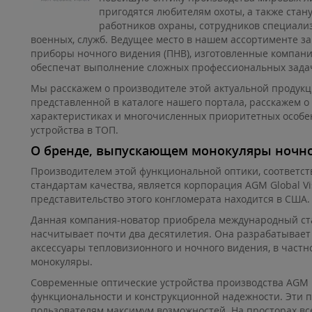
пригодятся любителям охоты, а также ста
работников охраны, сотрудников специали
военных, служб. Ведущее место в нашем ассортименте 
приборы ночного видения (ПНВ), изготовленные компание
обеспечат выполнение сложных профессиональных задач 
Мы расскажем о производителе этой актуальной продукц
представленной в каталоге нашего портала, расскажем о
характеристиках и многочисленных приоритетных особе
устройства в ТОП.
О бренде, выпускающем монокуляры ночн
Производителем этой функциональной оптики, соответ
стандартам качества, является корпорация AGM Global V
представительство этого конгломерата находится в США.
Данная компания-новатор приобрела международный ста
насчитывает почти два десятилетия. Она разрабатывает
аксессуары тепловизионного и ночного видения, в част
монокуляры.
Современные оптические устройства производства AGM 
функциональности и конструкционной надежности. Эти 
пользователям максимум возможностей. На просторах в