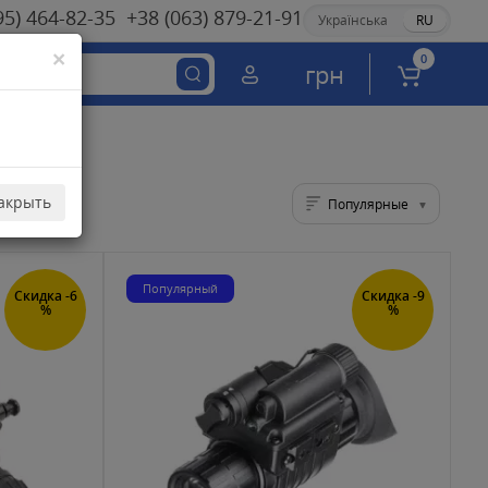
95) 464-82-35
+38 (063) 879-21-91
Українська
RU
×
0
грн
акрыть
Популярные
Популярный
Скидка -6
Скидка -9
%
%