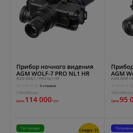
Прибор ночного видения
Прибор
AGM WOLF-7 PRO NL1 HR
AGM Wo
AGM WOLF-7 PRO NL1 HR
AGM Wolf-14
0 отзывов
130 000
102 000
грн
гр
114 000
95 
грн
Цена:
Цена:
Топ продаж
Популярн
Скидка -31