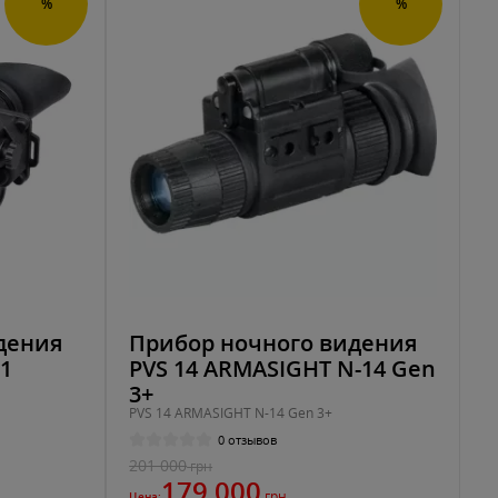
%
%
дения
Прибор ночного видения
1
PVS 14 ARMASIGHT N-14 Gen
3+
PVS 14 ARMASIGHT N-14 Gen 3+
0 отзывов
201 000
грн
179 000
грн
Цена: