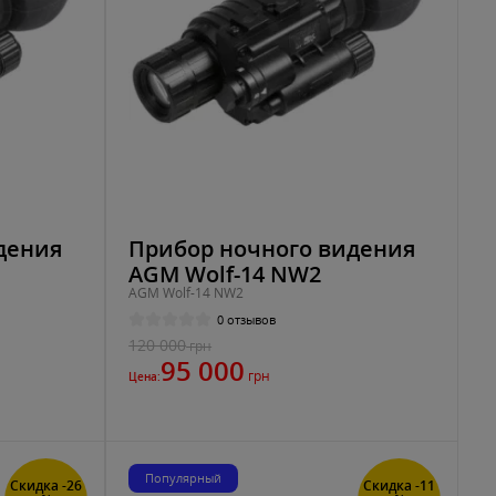
дения
Прибор ночного видения
AGM Wolf-14 NW2
AGM Wolf-14 NW2
0 отзывов
120 000
грн
95 000
грн
Цена:
Популярный
Скидка -26
Скидка -11