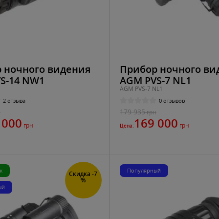
 ночного видения
Прибор ночного ви
S-14 NW1
AGM PVS-7 NL1
AGM PVS-7 NL1
2 отзыва
0 отзывов
179 935
н
грн
 000
169 000
грн
грн
Цена:
ж
Популярный
Скидка -7
%
ый