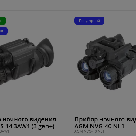
ж
Популярный
ый
 ночного видения
Прибор ночного ви
-14 3AW1 (3 gen+)
AGM NVG-40 NL1
 3AW1
AGM NVG-40 NL1