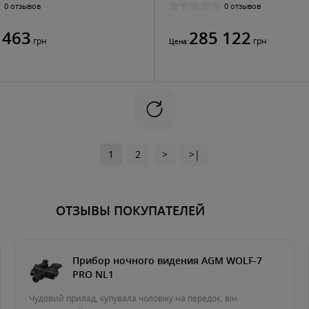
0 отзывов
0 отзывов
 463
285 122
грн
грн
Цена:
1
2
>
>|
ОТЗЫВЫ ПОКУПАТЕЛЕЙ
Прибор ночного видения AGM WOLF-7
PRO NL1
Чудовий прилад, купувала чоловіку на передок, він