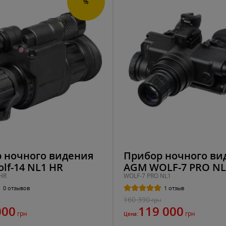
%
 ночного видения
Прибор ночного ви
lf-14 NL1 HR
AGM WOLF-7 PRO NL
 HR
WOLF-7 PRO NL1
0 отзывов
1 отзыв
160 390
грн
000
119 000
грн
грн
Цена: