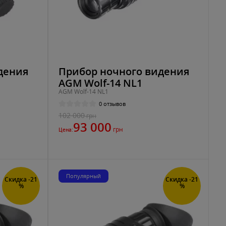
дения
Прибор ночного видения
AGM Wolf-14 NL1
AGM Wolf-14 NL1
0 отзывов
102 000
грн
93 000
грн
Цена:
Популярный
Скидка -21
Скидка -21
%
%