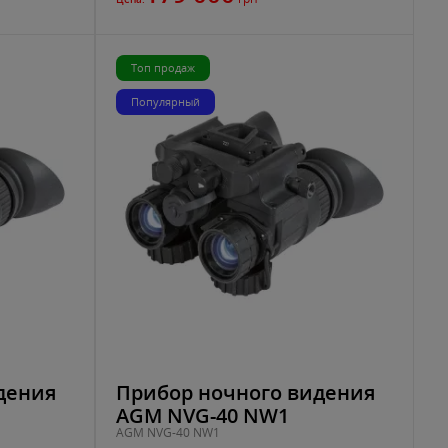
Топ продаж
Популярный
дения
Прибор ночного видения
AGM NVG-40 NW1
AGM NVG-40 NW1