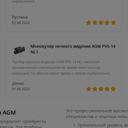
задоволений
Руслана
02.08.2023
Монокуляр ночного видения AGM PVS-14
NL1
Прибор ночного видения AGM PVS-14 NL1 оказался
незаменимым компаньоном во время моих ночных
операций. Он обеспечивает яркое и четкое изображение
даже в полной темноте, позволяя мне видеть детали и обн
Денис
31.05.2023
Это профессиональное высоко
я AGM
специалистов и опытных польз
редлагает приобрести
Премиальный уровень ви
идеров. Эти приборы