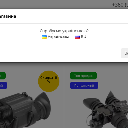
+380 (
агазина
Спробуємо українською?
Українська
RU
ения AGM
видения AGM
З
ж
Топ продаж
Скидка -6
%
ый
Популярный