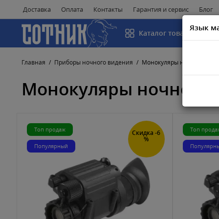
Доставка
Оплата
Контакты
Гарантия и сервис
Блог
Язык м
Каталог товаров
Главная
Приборы ночного видения
Монокуляры ночного вид
Монокуляры ночного 
Топ продаж
Топ прода
Скидка -6
%
Популярный
Популярн