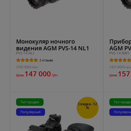
Монокуляр ночного
Прибор
видения AGM PVS-14 NL1
AGM PV
PVS-14 NL1
PVS-14 NW1
2 отзыва
156 660
167 850
грн
гр
147 000
157
грн
Цена:
Цена:
Топ продаж
Топ прода
Скидка -12
%
Популярный
Популярн