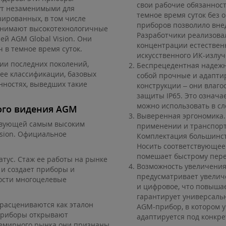
свои рабочие обязаннос
нут незаменимыми для
темное время суток без 
зированных, в том числе
приборов позволило вне
занимают высокотехнологичные
Разработчики реализовал
й AGM Global Vision. Они
концентрации естественн
в темное время суток.
искусственного ИК-излуч
ии последних поколений,
Беспрецедентная надежн
 ее классификации, базовых
собой прочные и адапти
нностях, выведших такие
конструкции – они влаго
защиты IP65. Это означ
можно использовать в сл
ого видения AGM
Выверенная эргономика.
ствующей самым высоким
применении и транспорт
ision. Официальное
Комплектация большинст
Носить соответствующее
помешает быстрому пере
тус. Стаж ее работы на рынке
Возможность увеличения
 и создает приборы и
предусматривает увелич
ности многоцелевые
и цифровое, что повыша
гарантирует универсаль
расцениваются как эталон
AGM-прибор, в котором у
приборы открывают
адаптируется под конкр
семирного рынка они признаны