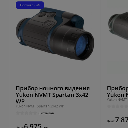
Популярный
Прибор ночного видения
Прибор
Yukon NVMT Spartan 3x42
Yukon 
Yukon NVMT 
WP
Yukon NVMT Spartan 3x42 WP
0 отзывов
7 8
Цена:
6 975
грн
Цена: