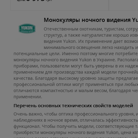
Монокуляры ночного видения Y
Отечественным охотникам, туристам, сотр
структур, а также натуралистам хорошо из
видения Yukon. Их применение дает возмож
минимального освещения легко находить 
потенциальные цели. Именно поэтому многие потребите
монокуляры ночного видения Yukon в Украине. Располаг
приборами, пользователи могут быть уверены в их надеж
применением для производства каждой модели прочней
качества. Благодаря высокому уровню защиты предлага
профессиональной оптики могут применяться при любых
отличаются компактностью и малым весом, благодаря че
применении.
Перечень основных технических свойств моделей
Очень важно, чтобы оптика профессионального уровня, 
наблюдениях в ночное время, отличалась эффективност
функционал. Чтобы получить модели, соответствующие т
приобрести монокуляры ночного видения Yukon, цена ко