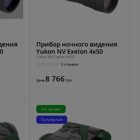
дения
Прибор ночного видения
0
Yukon NV Exelon 4x50
Yukon NV Exelon 4x50
0 отзывов
8 766
грн
Цена:
Топ продаж
Популярный