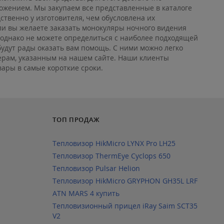
ожением. Мы закупаем все представленные в каталоге
твенно у изготовителя, чем обусловлена их
ли вы желаете заказать монокуляры ночного видения
, однако не можете определиться с наиболее подходящей
удут рады оказать вам помощь. С ними можно легко
ерам, указанным на нашем сайте. Наши клиенты
вары в самые короткие сроки.
ТОП ПРОДАЖ
Тепловизор HikMicro LYNX Pro LH25
Тепловизор ThermEye Cyclops 650
Тепловизор Pulsar Helion
Тепловизор HikMicro GRYPHON GH35L LRF
ATN MARS 4 купить
Тепловизионный прицел iRay Saim SCT35
V2