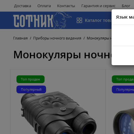
Доставка
Оплата
Контакты
Гарантия и сервис
Блог
Язык м
Каталог товаров
Главная
Приборы ночного видения
Монокуляры ночного виде
Монокуляры ночного 
Топ продаж
Топ прода
Популярный
Популярн