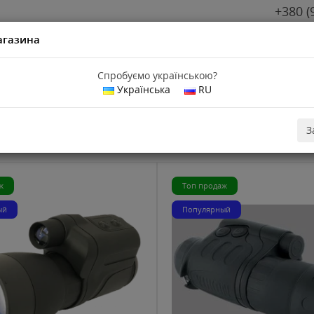
+380 (
агазина
Спробуємо українською?
Українська
RU
ния Yukon
видения Yukon
З
ж
Топ продаж
ый
Популярный