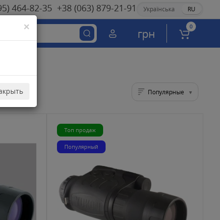
95) 464-82-35
+38 (063) 879-21-91
Українська
RU
×
0
грн
акрыть
Популярные
Топ продаж
Популярный