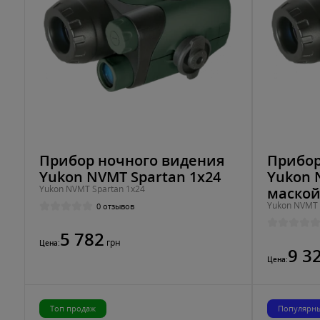
Прибор ночного видения
Прибор
Yukon NVMT Spartan 1x24
Yukon 
Yukon NVMT Spartan 1x24
маско
Yukon NVMT 
0 отзывов
5 782
грн
Цена:
9 3
Цена:
Топ продаж
Популярн