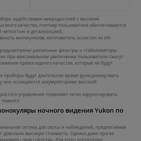
иборе задействован микродисплей с высоким
ысокого качества, поэтому пользователи обеспечиваются
 четкостью и детализацией;
ность монокуляров, изготовитель оснастил их ИК-
предусмотрены различные фильтры и стабилизаторы
аже при максимальном увеличении пользователи смогут
ажения превосходного качества, которые не будут
е приборы будут длительное время функционировать
ку они оснащаются аккумуляторами высокой
ростого управления позволяет легко корректировать
 темноте.
монокуляры ночного видения Yukon по
ональная оптика для охоты и наблюдений, предлагаемая
т довольно высокую стоимость. Однако даже при ее
кономить свои средства. Для этого достаточно