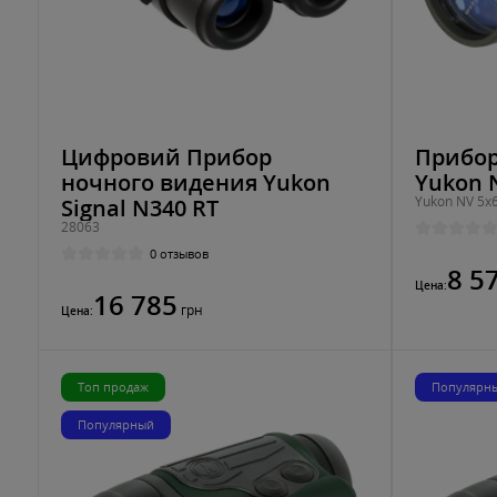
Цифровий Прибор
Прибор
ночного видения Yukon
Yukon 
Yukon NV 5х
Signal N340 RT
28063
0 отзывов
8 5
Цена:
16 785
грн
Цена:
Топ продаж
Популярн
Популярный