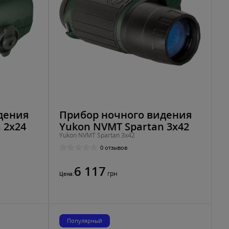
дения
Прибор ночного видения
 2x24
Yukon NVMT Spartan 3x42
Yukon NVMT Spartan 3x42
0 отзывов
6 117
грн
Цена:
Популярный