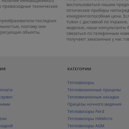
. Наличие инновационного
воспользоваться нашим предл
о превосходные технические
оптические приборы непосредс
конкурентоспособная цена. Ес
преобразователи последних
Yukon с доставкой по Украине
льностью, поэтому они
моделью, наши консультанты б
ересующие объекты,
связаться по телефонным ном
получают заказанные у нас то
ИЯ
КАТЕГОРИИ
Тепловизоры
оплата
Тепловизионные прицелы
сервис
Тепловизионные насадки
 нами
Прицелы ночного видения
Тепловизоры Pard
ели
Тепловизоры HikMicro
кидкой
Тепловизоры AGM