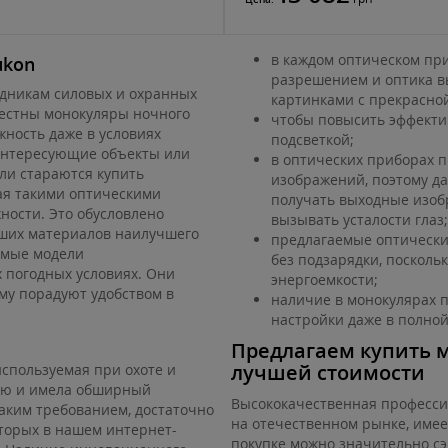
в каждом оптическом пр
ukon
разрешением и оптика в
удникам силовых и охранных
картинками с прекрасной
вестны монокуляры ночного
чтобы повысить эффектив
ность даже в условиях
подсветкой;
интересующие объекты или
в оптических приборах 
ли стараются купить
изображений, поэтому д
ая такими оптическими
получать выходные изобр
ности. Это обусловлено
вызывать усталости глаз;
ших материалов наилучшего
предлагаемые оптически
емые модели
без подзарядки, посколь
 погодных условиях. Они
энергоемкости;
му порадуют удобством в
наличие в монокулярах п
настройки даже в полной
Предлагаем купить 
лучшей стоимости
используемая при охоте и
ью и имела обширный
Высококачественная професси
аким требованием, достаточно
на отечественном рынке, имее
торых в нашем интернет-
покупке можно значительно сэ