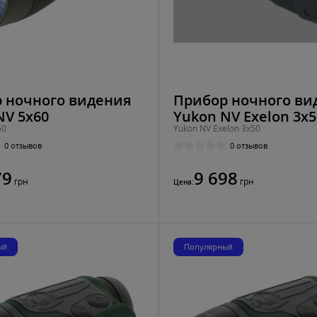
 ночного видения
Прибор ночного ви
NV 5х60
Yukon NV Exelon 3x5
60
Yukon NV Exelon 3x50
0 отзывов
0 отзывов
79
9 698
грн
грн
Цена:
ый
Популярный