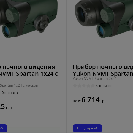
 ночного видения
Прибор ночного ви
NVMT Spartan 1x24 с
Yukon NVMT Spartan
Yukon NVMT Spartan 2x24
й
Spartan 1x24 с маской
0 отзывов
0 отзывов
6 714
грн
Цена:
25
грн
ый
Популярный