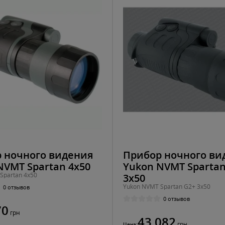
 ночного видения
Прибор ночного ви
NVMT Spartan 4x50
Yukon NVMT Spartan
Spartan 4x50
3x50
Yukon NVMT Spartan G2+ 3x50
0 отзывов
0 отзывов
70
грн
43 082
грн
Цена: