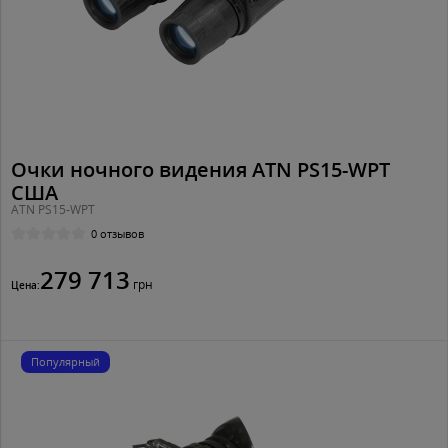
Очки ночного видения ATN PS15-WPT
США
ATN PS15-WPT
0 отзывов
279 713
грн
Цена:
Популярный