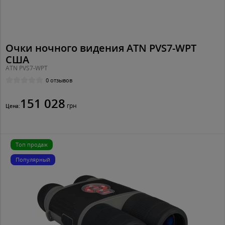
Очки ночного видения ATN PVS7-WPT
США
ATN PVS7-WPT
0 отзывов
151 028
грн
Цена:
Топ продаж
Популярный