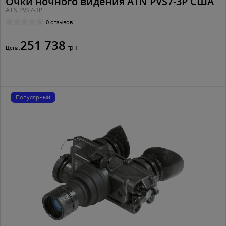
Очки ночного видения ATN PVS7-3P США
ATN PVS7-3P
0 отзывов
251 738
грн
Цена:
Популярный