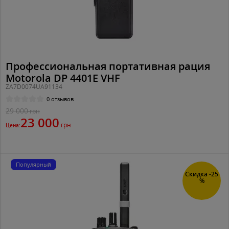
Профессиональная портативная рация
Motorola DP 4401E VHF
ZA7D0074UA91134
0 отзывов
29 000
грн
23 000
грн
Цена:
Популярный
Скидка -25
%