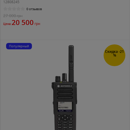
12808245
0 отзывов
27 000
грн
20 500
грн
Цена:
Популярный
Скидка -21
%