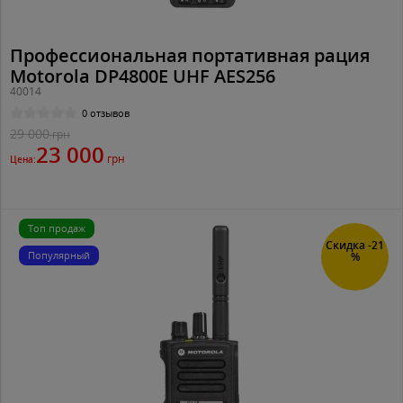
Профессиональная портативная рация
Motorola DP4800E UHF AES256
40014
0 отзывов
29 000
грн
23 000
грн
Цена:
Топ продаж
Скидка -21
Популярный
%