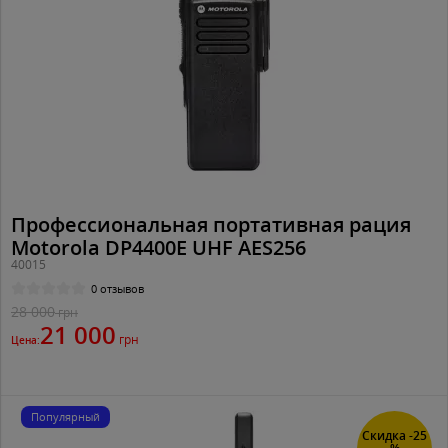
Профессиональная портативная рация
Motorola DP4400E UHF AES256
40015
0 отзывов
28 000
грн
21 000
грн
Цена:
Популярный
Скидка -25