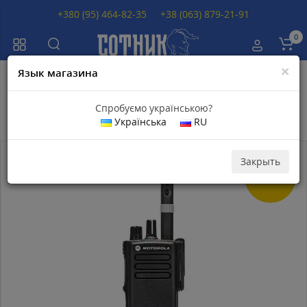
+380 (95) 464-82-35
+38 (063) 879-21-91
0
×
Язык магазина
Главная
Рации
Спробуємо українською?
Рации
Українська
RU
Популярный
Закрыть
Скидка -21
%