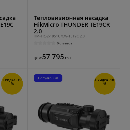
садка
Тепловизионная насадка
TE19C
HikMicro THUNDER TE19CR
2.0
HM-TR52-19S1G/CW-TE19C 2.0
0 отзывов
57 795
грн
Цена:
Популярный
Скидка -19
Скидка -18
%
%