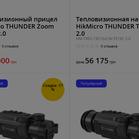
изионный прицел
Тепловизионная на
ro THUNDER Zoom
HikMicro THUNDER 
.0
2.0
HM-TR52-19S1G/CW-TE19C 2.0
0 отзывов
0 отзывов
н
000
56 175
грн
грн
Цена:
ый
Популярный
Скидка -17
%