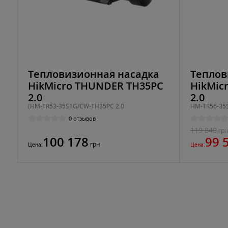
Тепловизионная насадка
Теплов
HikMicro THUNDER TH35PC
HikMic
2.0
2.0
(HM-TR53-35S1G/CW-TH35PC 2.0
HM-TR56-35
0 отзывов
119 840
гр
100 178
99 
грн
Цена:
Цена: