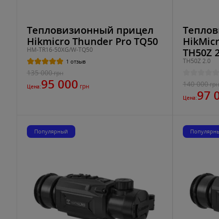
Тепловизионный прицел
Теплов
Hikmicro Thunder Pro TQ50
HikMic
HM-TR16-50XG/W-TQ50
TH50Z 2
TH50Z 2.0
1 отзыв
135 000
грн
95 000
140 000
гр
грн
Цена:
97 
Цена:
Популярный
Популярн