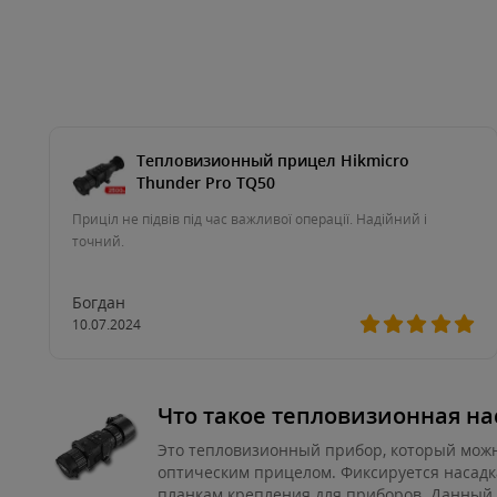
Тепловизионный прицел Hikmicro
Thunder Pro TQ50
Приціл не підвів під час важливої операції. Надійний і
точний.
Богдан
10.07.2024
Что такое тепловизионная на
Это тепловизионный прибор, который можн
оптическим прицелом. Фиксируется насадк
планкам крепления для приборов. Данный