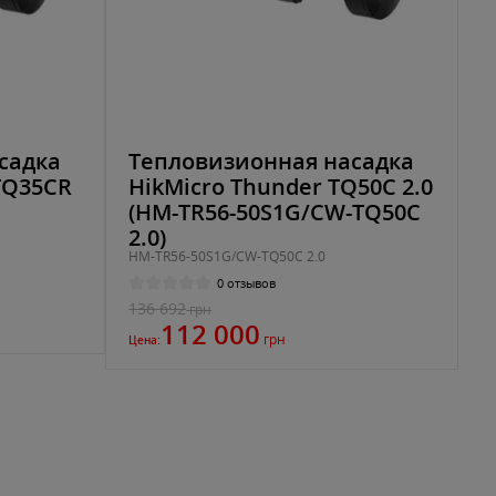
садка
Тепловизионная насадка
TQ35CR
HikMicro Thunder TQ50C 2.0
(HM-TR56-50S1G/CW-TQ50C
2.0)
HM-TR56-50S1G/CW-TQ50C 2.0
0 отзывов
136 692
грн
112 000
грн
Цена: