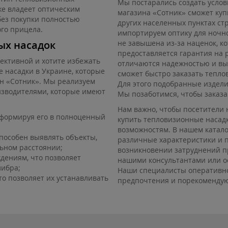
Мы постарались создать услов
же владеет оптическим
магазина «Сотник» сможет куп
без покупки полностью
других населенных пунктах ст
го прицела.
импортируем оптику для ночно
ых насадок
не завышена из-за наценок, к
предоставляется гарантия на 
фективной и хотите избежать
отличаются надежностью и вы
 насадки в Украине, которые
сможет быстро заказать тепло
н «Сотник». Мы реализуем
Для этого подобранные издели
изводителями, которые имеют
Мы позаботимся, чтобы заказ
Нам важно, чтобы посетители 
сформируя его в полноценный
купить тепловизионные насад
возможностям. В нашем катал
пособен выявлять объекты,
различные характеристики и 
ьном расстоянии;
возникновении затруднений п
дениям, что позволяет
нашими консультантами или ос
либра;
Наши специалисты оперативно
о позволяет их устанавливать
предпочтения и порекомендую