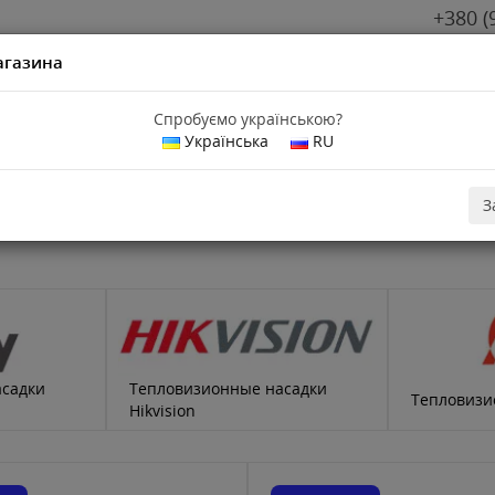
+380 (
агазина
Спробуємо українською?
Українська
RU
дки
З
садки
Тепловизионные насадки
Тепловизи
Hikvision