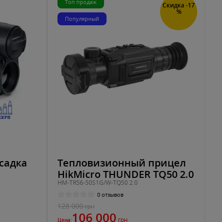
Топ продаж
Скидка -17
%
Популярный
садка
Тепловизионный прицел
HikMicro THUNDER TQ50 2.0
HM-TR56-50S1G/W-TQ50 2.0
0 отзывов
128 000
грн
106 000
грн
Цена: