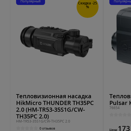
Популярный
Популярн
Скидка -25
%
Тепловизионная насадка
Теплов
HikMicro THUNDER TH35PC
Pulsar 
76654
2.0 (HM-TR53-35S1G/CW-
TH35PC 2.0)
HM-TR53-35S1G/CW-TH35PC 2.0
173
0 отзывов
Цена: