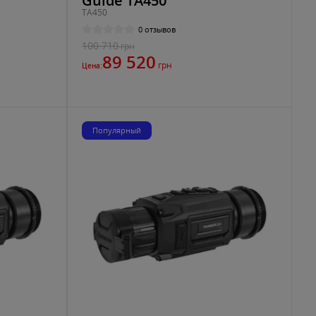
Guide TA450
TA450
0 отзывов
100 710
грн
89 520
грн
Цена:
Популярный