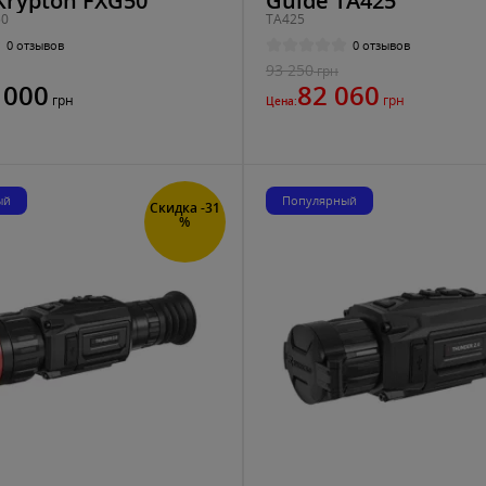
Krypton FXG50
Guide TA425
50
TA425
0 отзывов
0 отзывов
93 250
грн
 000
82 060
грн
грн
Цена:
ый
Популярный
Скидка -31
%