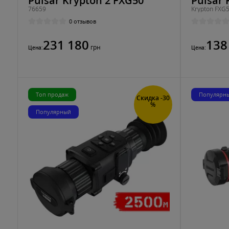
Pulsar Krypton 2 FXG50
Pulsar 
76659
Krypton FXG
0 отзывов
231 180
138
грн
Цена:
Цена:
Топ продаж
Популярн
Скидка -30
%
Популярный