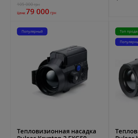
105 000
грн
79 000
грн
Цена:
Популярный
Топ прода
Популярн
Тепловизионная насадка
Теплов