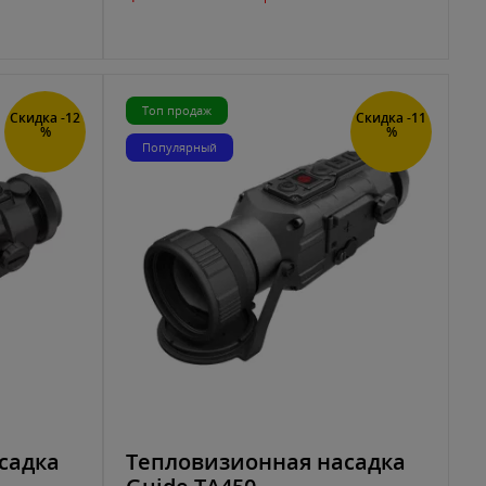
Топ продаж
Скидка -12
Скидка -11
%
%
Популярный
садка
Тепловизионная насадка