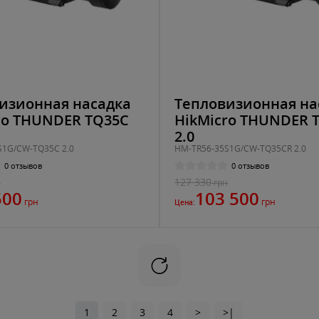
изионная насадка
Тепловизионная на
ro THUNDER TQ35C
HikMicro THUNDER 
2.0
S1G/CW-TQ35C 2.0
HM-TR56-35S1G/CW-TQ35CR 2.0
0 отзывов
0 отзывов
127 330
н
грн
500
103 500
грн
грн
Цена:
1
2
3
4
>
>|