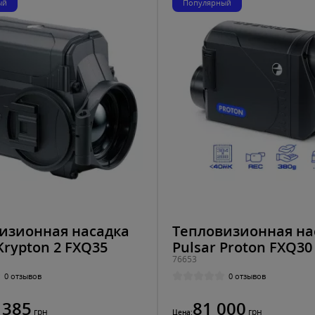
ый
Популярный
изионная насадка
Тепловизионная на
Krypton 2 FXQ35
Pulsar Proton FXQ30
76653
0 отзывов
0 отзывов
 385
81 000
грн
грн
Цена: