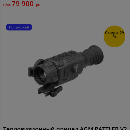
79 900
грн
Цена:
Популярный
Скидка -29
%
Тепловизионный прицел AGM RATTLER V2