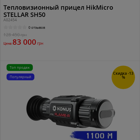
Тепловизионный прицел HikMicro
STELLAR SH50
A02454
0 отзывов
128 450
грн
83 000
грн
Цена:
Топ продаж
Скидка -13
Популярный
%