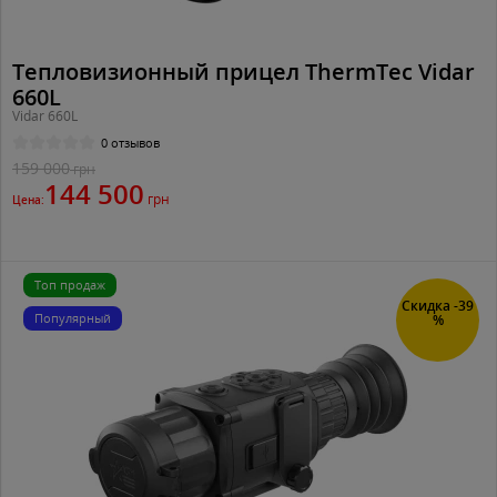
Тепловизионный прицел ThermTec Vidar
660L
Vidar 660L
0 отзывов
159 000
грн
144 500
грн
Цена:
Топ продаж
Скидка -39
Популярный
%