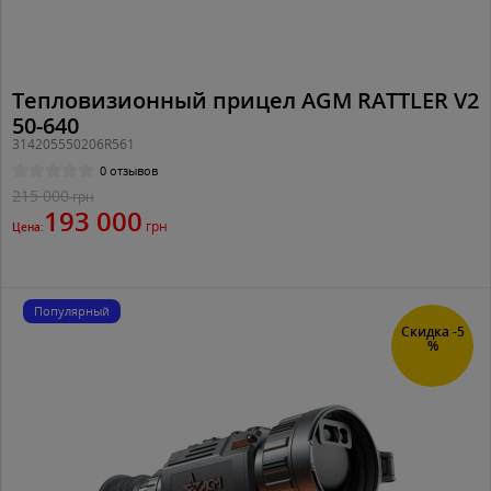
Тепловизионный прицел AGM RATTLER V2
50-640
314205550206R561
0 отзывов
215 000
грн
193 000
грн
Цена:
Популярный
Скидка -5
%