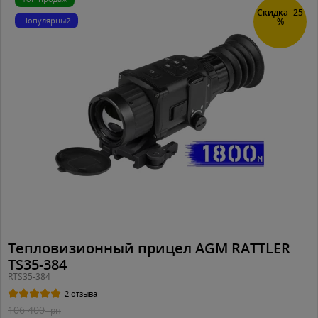
Скидка -25
Популярный
%
Тепловизионный прицел AGM RATTLER
TS35-384
RTS35-384
2 отзыва
106 400
грн