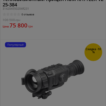
25-384
314204550204R231
0 отзывов
106 500
грн
75 800
грн
Цена:
Популярный
Скидка -10
%