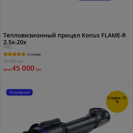
Тепловизионный прицел Konus FLAME-R
2.5x-20x
7952
3 отзыва
52 000
грн
45 000
грн
Цена:
Популярный
Скидка -31
%