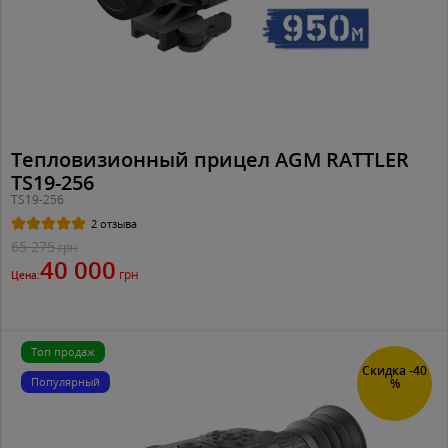
Тепловизионный прицел AGM RATTLER
TS19-256
TS19-256
2 отзыва
65 275
грн
40 000
грн
Цена:
Топ продаж
Скидка -40
Популярный
%