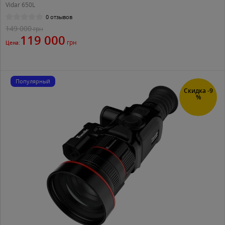
Vidar 650L
0 отзывов
149 000
грн
119 000
грн
Цена:
Популярный
Скидка -9
%