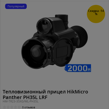
Популярный
Скидка -14
%
Тепловизионный прицел HikMicro
Panther PH35L LRF
HM-TR23-35XG/WL-PH35L
0 отзывов