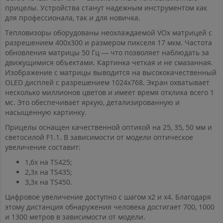
прицелы. Устройства станут надежным инструментом как
для профессионала, так и для новичка.
Тепловизоры оборудованы неохлаждаемой VOx матрицей с
разрешением 400х300 и размером пикселя 17 мкм. Частота
обновления матрицы 50 Гц — что позволяет наблюдать за
движущимися объектами. Картинка четкая и не смазанная.
Изображение с матрицы выводится на высококачественный
OLED дисплей с разрешением 1024х768. Экран охватывает
несколько миллионов цветов и имеет время отклика всего 1
мс. Это обеспечивает яркую, детализированную и
насыщенную картинку.
Прицелы оснащен качественной оптикой на 25, 35, 50 мм и
светосилой F1.1. В зависимости от модели оптическое
увеличение составит:
1,6х на TS425;
2,3х на TS435;
3,3х на TS450.
Цифровое увеличение доступно с шагом х2 и х4. Благодаря
этому дистанция обнаружения человека достигает 700, 1000
и 1300 метров в зависимости от модели.