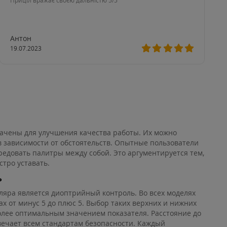
Приціл вражає своєю дальністю 5/5
Антон
19.07.2023
начены для улучшения качества работы. Их можно
 зависимости от обстоятельств. Опытные пользователи
едовать палитры между собой. Это аргументируется тем,
стро уставать.
ь
яра является диоптрийный контроль. Во всех моделях
х от минус 5 до плюс 5. Выбор таких верхних и нижних
олее оптимальным значением показателя. Расстояние до
твечает всем стандартам безопасности. Каждый