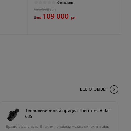
0 отзывов
135 000
грн
109 000
грн
Цена:
ВСЕ ОТЗЫВЫ
Тепловизионный прицел ThermTec Vidar
635
Вразила дальність. З таким прицілом можна виявляти ціль