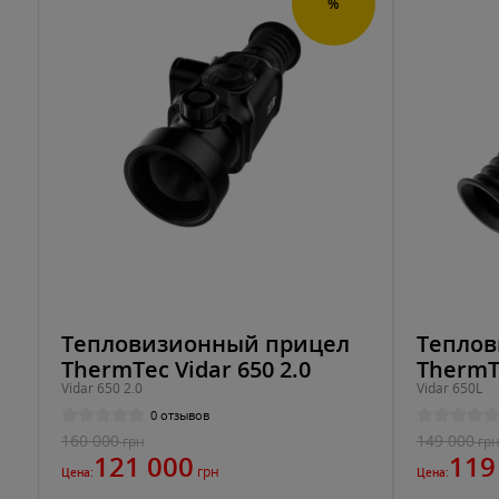
%
Тепловизионный прицел
Теплов
ThermTec Vidar 650 2.0
ThermT
Vidar 650 2.0
Vidar 650L
0 отзывов
160 000
149 000
грн
гр
121 000
119
грн
Цена:
Цена: