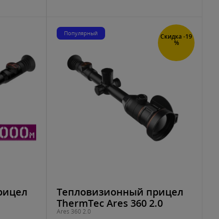
Популярный
Скидка -19
%
рицел
Тепловизионный прицел
ThermTec Ares 360 2.0
Ares 360 2.0