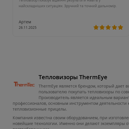
Тепловізор показує відмінні результати навіть у
найскладніших ситуаціях. Зручний та точний дальномір.
Артем
26.11.2025
Тепловизоры ThermEye
ThermEye является брендом, который дает 
пользователю покупать тепловизоры по сов
Производитель является идеальным вариант
профессионалов, основным инструментом деятельности 
тепловизионные прицелы.
Компания известна своим оборудованием, при изготовл
новейшие технологии. Именно они делают экземпляры о