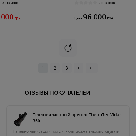
0 отзывов
0 отзывов
н
 000
96 000
грн
грн
Цена:
1
2
3
>
>|
ОТЗЫВЫ ПОКУПАТЕЛЕЙ
Тепловизионный прицел ThermTec Vidar
360
Напевно найкращий приціл, який можна використовувати