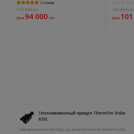
2 отзыва
115 000
130 000
грн
гр
94 000
101
грн
Цена:
Цена:
Тепловизионный прицел ThermTec Vidar
635L
Швидка реакція приладу, що дозволяє вчасно виявити ціль.