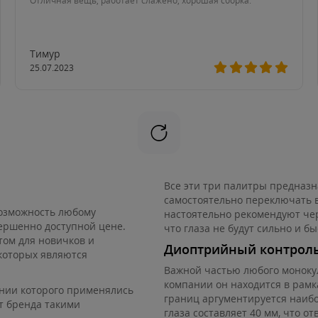
Отличная вещь, работает слажено, хорошая сборка.
Тимур
25.07.2023
Все эти три палитры предназ
самостоятельно переключать в
возможность любому
настоятельно рекомендуют чер
ершенно доступной цене.
что глаза не будут сильно и бы
ом для новичков и
Диоптрийный контрол
которых являются
Важной частью любого монокул
компании он находится в рамка
ении которого применялись
границ аргументируется наиб
т бренда такими
глаза составляет 40 мм, что о