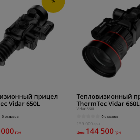
%
изионный прицел
Тепловизионный п
ec Vidar 650L
ThermTec Vidar 660L
Vidar 660L
0 отзывов
0 отзывов
159 000
н
грн
 000
144 500
грн
грн
Цена: