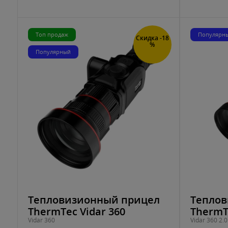
Топ продаж
Популярн
Скидка -18
%
Популярный
Тепловизионный прицел
Теплов
ThermTec Vidar 360
ThermTe
Vidar 360
Vidar 360 2.0