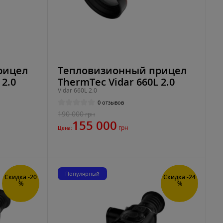
рицел
Тепловизионный прицел
 2.0
ThermTec Vidar 660L 2.0
Vidar 660L 2.0
0 отзывов
190 000
грн
155 000
грн
Цена:
Популярный
Скидка -20
Скидка -24
%
%