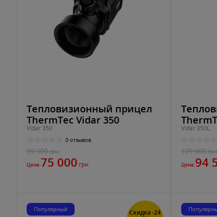
Тепловизионный прицел
Теплов
ThermTec Vidar 350
ThermT
Vidar 350
Vidar 350L
0 отзывов
99 000
109 000
грн
гр
75 000
94 
грн
Цена:
Цена:
Популярный
Популярн
Скидка -24