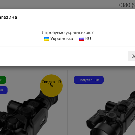
+380 (
агазина
Спробуємо українською?
Українська
RU
 ThermEye
елы ThermEye
З
ж
Популярный
Скидка -13
%
ый