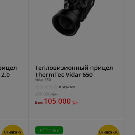
рицел
Тепловизионный прицел
 2.0
ThermTec Vidar 650
Vidar 650
0 отзывов
139 000
грн
105 000
грн
Цена:
Топ продаж
Скидка -9
Скидка -20