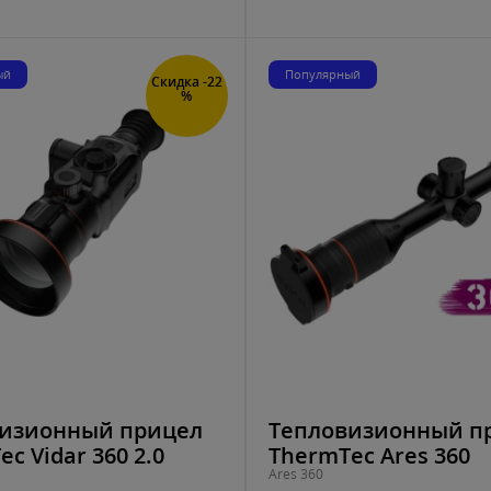
ый
Популярный
Скидка -22
%
изионный прицел
Тепловизионный п
c Vidar 360 2.0
ThermTec Ares 360
Ares 360