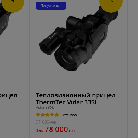
%
%
Популярный
рицел
Тепловизионный прицел
ThermTec Vidar 335L
Vidar 335L
5 отзывов
97 000
грн
78 000
грн
Цена: