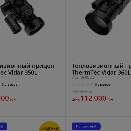
изионный прицел
Тепловизионный п
ec Vidar 350L
ThermTec Vidar 360L
Vidar 360L 2.0
0 отзывов
0 отзывов
140 000
н
грн
500
112 000
грн
грн
Цена:
ый
Популярный
Скидка -20