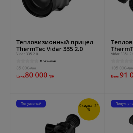
Тепловизионный прицел
Теплов
ThermTec Vidar 335 2.0
ThermTe
Vidar 335 2.0
Vidar 335L 2.
0 отзывов
85 000
105 000
грн
гр
80 000
91 
грн
Цена:
Цена:
Популярный
Популярн
Скидка -24
%