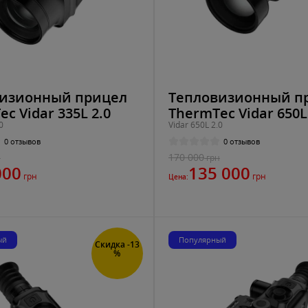
изионный прицел
Тепловизионный п
c Vidar 335L 2.0
ThermTec Vidar 650L
0
Vidar 650L 2.0
0 отзывов
0 отзывов
170 000
н
грн
000
135 000
грн
грн
Цена:
ый
Популярный
Скидка -13
%