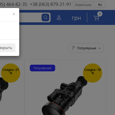
95) 464-82-35
+38 (063) 879-21-91
Українська
RU
×
0
грн
акрыть
Популярные
Популярный
Скидка -21
Скидка -18
%
%