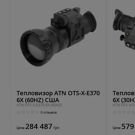
Тепловизор ATN OTS-X-E370
Теплов
6X (60HZ) США
6X (30
ATN OTS-X-E370 6X (60HZ)
ATN OTS-X-F
0 отзывов
284 487
579
грн
Цена:
Цена: