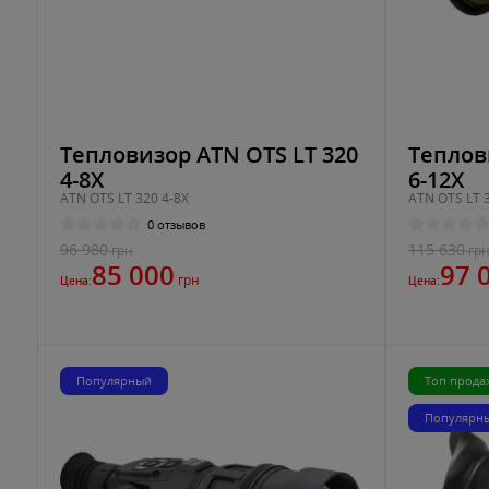
Тепловизор ATN OTS LT 320
Теплов
4-8X
6-12X
ATN OTS LT 320 4-8X
ATN OTS LT 
0 отзывов
96 980
115 630
грн
гр
85 000
97 
грн
Цена:
Цена:
Популярный
Топ прода
Популярн