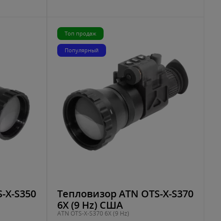
Топ продаж
Популярный
-X-S350
Тепловизор ATN OTS-X-S370
6X (9 Hz) США
ATN OTS-X-S370 6X (9 Hz)