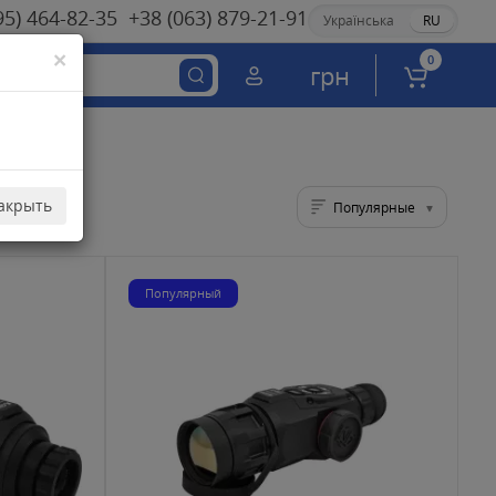
95) 464-82-35
+38 (063) 879-21-91
Українська
RU
×
0
грн
акрыть
Популярные
Популярный