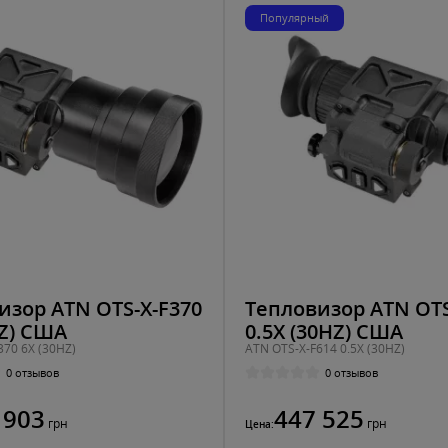
Популярный
изор ATN OTS-X-F370
Тепловизор ATN OTS
HZ) США
0.5X (30HZ) США
370 6X (30HZ)
ATN OTS-X-F614 0.5X (30HZ)
0 отзывов
0 отзывов
 903
447 525
грн
грн
Цена: