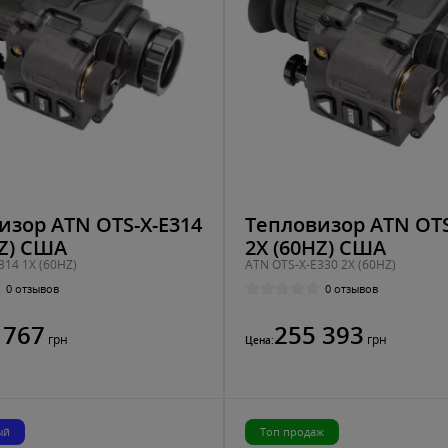
изор ATN OTS-X-E314
Тепловизор ATN OTS
HZ) США
2X (60HZ) США
314 1X (60HZ)
ATN OTS-X-E330 2X (60HZ)
0 отзывов
0 отзывов
 767
255 393
грн
грн
Цена:
ый
Топ продаж