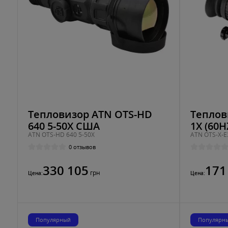
Тепловизор ATN OTS-HD
Теплов
640 5-50X США
1X (60
ATN OTS-HD 640 5-50X
ATN OTS-X-E
0 отзывов
330 105
171
грн
Цена:
Цена:
Популярный
Популярн