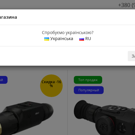
+380 (
агазина
Спробуємо українською?
Українська
RU
З
ый
Топ продаж
Скидка -16
%
Популярный