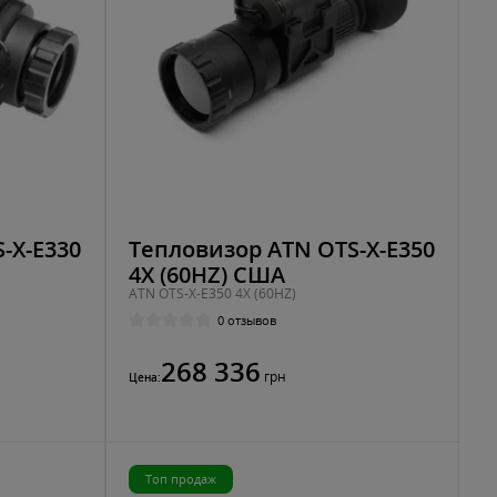
-X-E330
Тепловизор ATN OTS-X-E350
4X (60HZ) США
ATN OTS-X-E350 4X (60HZ)
0 отзывов
268 336
грн
Цена:
Топ продаж