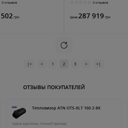
0 отзывов
0 отзывов
 502
287 919
грн
грн
Цена:
|<
<
1
2
3
>
>|
ОТЗЫВЫ ПОКУПАТЕЛЕЙ
Тепловизор ATN OTS-XLT 160 2-8X
гарна картинка, точний прилад!