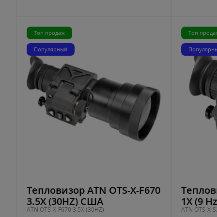
Топ продаж
Топ прода
Популярный
Популярн
Тепловизор ATN OTS-X-F670
Теплов
3.5X (30HZ) США
1X (9 H
ATN OTS-X-F670 3.5X (30HZ)
ATN OTS-X-S3