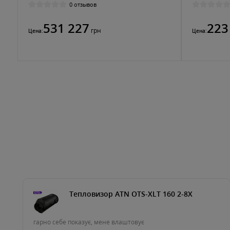
0 отзывов
531 227
223
грн
Цена:
Цена:
Тепловизор ATN OTS-XLT 160 2-8X
гарно себе показує, мене влаштовує