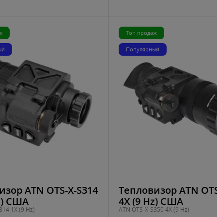
ж
Топ продаж
ый
Популярный
изор ATN OTS-X-S314
Тепловизор ATN OTS
z) США
4X (9 Hz) США
14 1X (9 Hz)
ATN OTS-X-S350 4X (9 Hz)