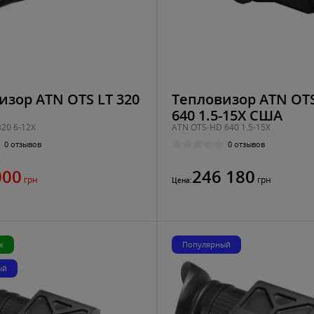
изор ATN OTS LT 320
Тепловизор ATN OT
640 1.5-15X США
320 6-12X
ATN OTS-HD 640 1.5-15X
0 отзывов
0 отзывов
н
000
246 180
грн
грн
Цена:
ж
Популярный
ый