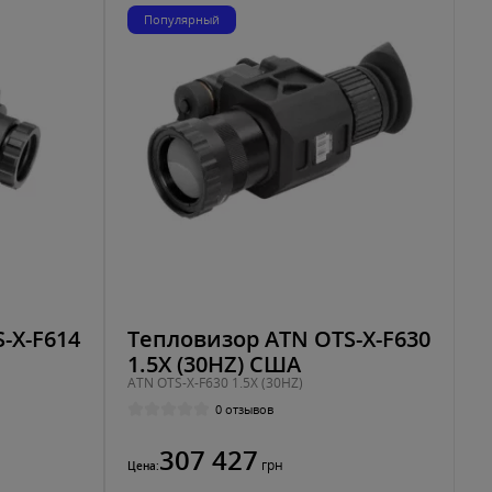
Популярный
-X-F614
Тепловизор ATN OTS-X-F630
1.5X (30HZ) США
ATN OTS-X-F630 1.5X (30HZ)
0 отзывов
307 427
грн
Цена: