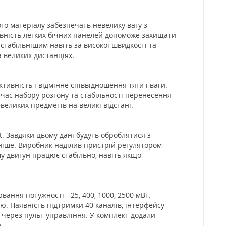
ого матеріалу забезпечать невелику вагу з
вність легких бічних панелей допоможе захищати
стабільнішим навіть за високої швидкості та
 великих дистанціях.
ивність і відмінне співвідношення тяги і ваги.
 час набору розгону та стабільності перенесення
великих предметів на великі відстані.
. Завдяки цьому дані будуть оброблятися з
ніше. Виробник наділив пристрій регулятором
му двигун працює стабільно, навіть якщо
ання потужності - 25, 400, 1000, 2500 мВт.
ю. Наявність підтримки 40 каналів, інтерфейсу
 через пульт управління. У комплект додали
.