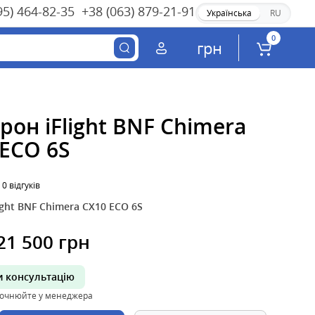
95) 464-82-35
+38 (063) 879-21-91
Українська
RU
0
грн
рон iFlight BNF Chimera
 ECO 6S
0 відгуків
light BNF Chimera CX10 ECO 6S
21 500 грн
 консультацію
точнюйте у менеджера