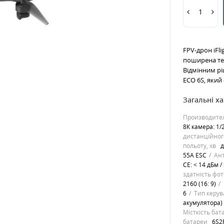
FPV-дрон iFl
поширена тем
Відмінним рі
ECO 6S, яки
Загальні х
Производите
8К камера: 1/
дистанційног
польоту, хв
д
55A ESC
Ан
CE: < 14 дБм /
здатність фо
2160 (16: 9)
6
Тип керу
акумулятора)
Місткість бат
батареи
6S2