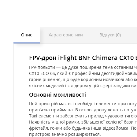
Опис
Характеристики
Відгуки (0)
FPV-дрон iFlight BNF Chimera CX10 
FPV-польоти — це дуже поширена тема останнім ча
CX10 ECO 6S, який є професійним десятидюймовим к
гарне рішення, що буде корисним новачкові або ко
якісних моделей і є лідером у цій сфері завдяки в
Основні можливості
Цей пристрій має всі необхідні елементи при по
прив'язка приймача. В основі дрону лежать потужн
Такі елементи забезпечать прилад чудовою тягою
Наявність міцної рамки, збільшеної колісної бази 
фрістайл, гонки або будь-яка інша відеозйомка. По
пристрою значно розширюється.