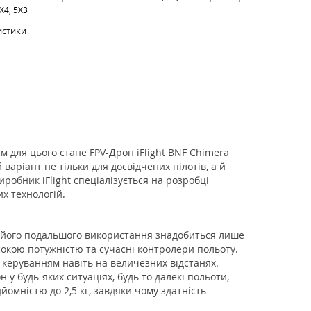
X4, 5X3
истики
 для цього стане FPV-Дрон iFlight BNF Chimera
аріант не тільки для досвідчених пілотів, а й
робник iFlight спеціалізується на розробці
их технологій.
у його подальшого використання знадобиться лише
сокою потужністю та сучасні контролери польоту.
керуванням навіть на величезних відстанях.
у будь-яких ситуаціях, будь то далекі польоти,
йомністю до 2,5 кг, завдяки чому здатність