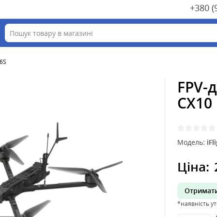
+380 (
 6S
FPV-д
CX10
Модель:
iF
Ціна:
Отримати
*наявність у