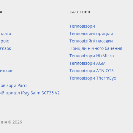
Я
КАТЕГОРІЇ
Тепловізори
оплата
Тепловізійні приціли
ервіс
Тепловізійні насадки
в’язок
Приціли нічного бачення
Тепловізори HikMicro
Тепловізори AGM
нижкою
Тепловізори ATN OTS
Тепловізори ThermEye
овізори Pard
ий приціл iRay Saim SCT35 V2
ння © 2026