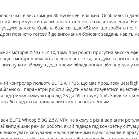
новою якої є високоміцні ЗК-вуглецеві волокна. Особливості дан
тний витримувати високі навантаження та сильні маневри. Ная
пус дуже важким. Колісна база складає 452 мм, що зробить політ 
 Дрон повністю готовий до виконання бойових завдань навіть на
жних моторів XING-E 3110, тому при роботі присутня висока ефект
ації з мотором додають впевненості тяги, що дуже корисно під
чно виконувати зйомку з додатковим обладнанням або передачу не
ий контролер польоту BLITZ ATF435, що має прошивку Betaflight
стабільною і параметри роботи будуть налаштовуватися ефектив
и підтримку акумулятора від 2S до 6S і струму 55A. Завдяки цьо
ння або піддавати прилад високим навантаженням.
ч BLITZ Whoop 5.8G 2.5W VTX, на якому є різні варіанти регулюв
айвигідніший режим роботи, який підійде під конкретну ситуаці
ь виконувати керування налаштуваннями відеосигналів відразу
 якої можна стабільно передавати зображення без втрати зв'язку