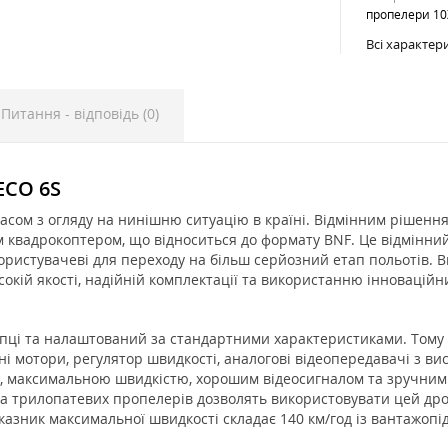
пропелери 10
Всі характер
Питання - відповідь (0)
ECO 6S
сом з огляду на нинішню ситуацію в країні. Відмінним рішенням
вадрокоптером, що відноситься до формату BNF. Це відмінний в
ристувачеві для переходу на більш серйозний етап польотів. Ви
исокій якості, надійній комплектації та використанню інноваційн
купці та налаштований за стандартними характеристиками. Том
і мотори, регулятор швидкості, аналогові відеопередавачі з ви
, максимальною швидкістю, хорошим відеосигналом та зручним 
та трилопатевих пропелерів дозволять використовувати цей дрон 
казник максимальної швидкості складає 140 км/год із вантажопід