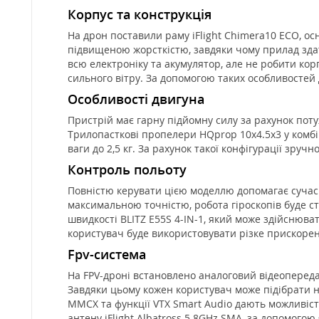
Корпус та конструкція
На дрон поставили раму iFlight Chimera10 ECO, ос
підвищеною жорсткістю, завдяки чому прилад зда
всю електроніку та акумулятор, але не робити кор
сильного вітру. За допомогою таких особливостей
Особливості двигуна
Пристрій має гарну підйомну силу за рахунок поту
Трилопасткові пропелери HQprop 10x4.5x3 у комбін
ваги до 2,5 кг. За рахунок такої конфігурації зру
Контроль польоту
Повністю керувати цією моделлю допомагає сучасн
максимальною точністю, робота гіроскопів буде 
швидкості BLITZ E55S 4-IN-1, який може здійснюват
користувач буде використовувати різке прискоре
Fpv-система
На FPV-дроні встановлено аналоговий відеопередава
Завдяки цьому кожен користувач може підібрати н
ММСХ та функції VTX Smart Audio дають можливіст
антену iFlight Albatross 5.8GHz SMA, за допомогою