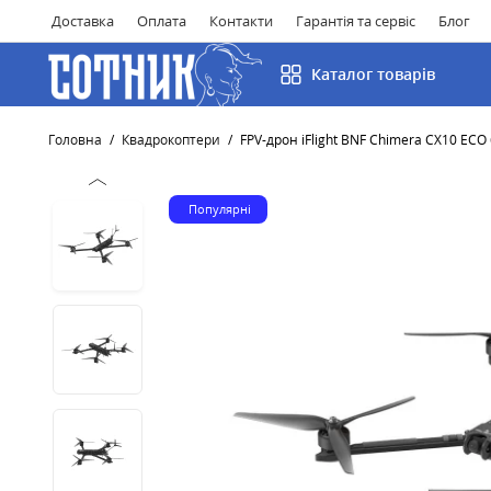
Доставка
Оплата
Контакти
Гарантія та сервіс
Блог
Каталог товарів
Головна
Квадрокоптери
FPV-дрон iFlight BNF Chimera CX10 ECO
Популярні