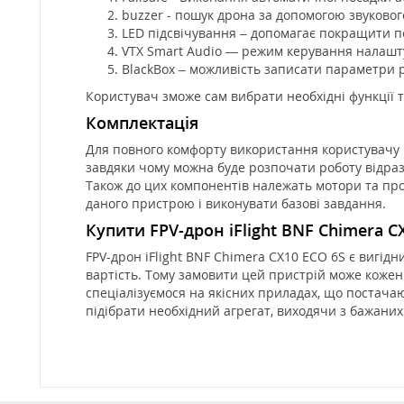
buzzer - пошук дрона за допомогою звуковог
LED підсвічування – допомагає покращити п
VTX Smart Audio — режим керування налашт
BlackBox – можливість записати параметри 
Користувач зможе сам вибрати необхідні функції т
Комплектація
Для повного комфорту використання користувачу р
завдяки чому можна буде розпочати роботу відраз
Також до цих компонентів належать мотори та про
даного пристрою і виконувати базові завдання.
Купити FPV-дрон iFlight BNF Chimera C
FPV-дрон iFlight BNF Chimera CX10 ECO 6S є вигідн
вартість. Тому замовити цей пристрій може коже
спеціалізуємося на якісних приладах, що постача
підібрати необхідний агрегат, виходячи з бажаних