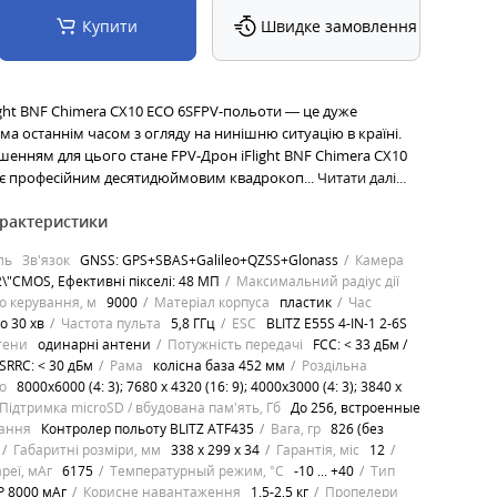
Купити
Швидке замовлення
ight BNF Chimera CX10 ECO 6SFPV-польоти — це дуже
а останнім часом з огляду на нинішню ситуацію в країні.
шенням для цього стане FPV-Дрон iFlight BNF Chimera CX10
й є професійним десятидюймовим квадрокоп...
Читати далі...
арактеристики
ль
Зв'язок
GNSS: GPS+SBAS+Galileo+QZSS+Glonass
Камера
2\"CMOS, Ефективні пікселі: 48 МП
Максимальний радіус дії
о керування, м
9000
Матеріал корпуса
пластик
Час
о 30 хв
Частота пульта
5,8 ГГц
ESC
BLITZ E55S 4-IN-1 2-6S
тени
одинарні антени
Потужність передачі
FCC: < 33 дБм /
 SRRC: < 30 дБм
Рама
колісна база 452 мм
Роздільна
то
8000x6000 (4: 3); 7680 x 4320 (16: 9); 4000x3000 (4: 3); 3840 x
Підтримка microSD / вбудована пам'ять, Гб
До 256, встроенные
вання
Контролер польоту BLITZ ATF435
Вага, гр
826 (без
Габаритні розміри, мм
338 x 299 x 34
Гарантія, міс
12
ареї, мАг
6175
Температурный режим, °C
-10 ... +40
Тип
P 8000 мАг
Корисне навантаження
1,5-2,5 кг
Пропелери