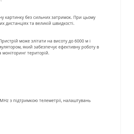
тну картинку без сильних затримок. При цьому
х дистанціях та великій швидкості.
истрій може злітати на висоту до 6000 м і
мулятором, який забезпечує ефективну роботу в
а моніторинг територій.
 MHz з підтримкою телеметрії, налаштувань