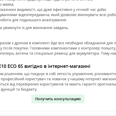
о маяка;
оказники видимості, що дуже ефективно у нічний час доби;
уваннями відеопередавача, який дозволяє виконувати всю робо
роботи для подальшого аналізування.
а увімкнути їх для виконання завдань.
азом з дроном в комплекті йде все необхідне обладнання для л
у після покупки. Головними компонентами є контролер польоту,
пелери, антена та спеціальні ремінці для акумулятора. Тому на
X10 ECO 6S вигідно в інтернет-магазині
им рішенням, що поєднує в собі легкість управління, різноманітн
н професійний користувач та новачок у нашому інтернет-магази
ються від перевірених користувачів та мають гарантії оригінал
 функцій та бюджету.
Получить консультацию