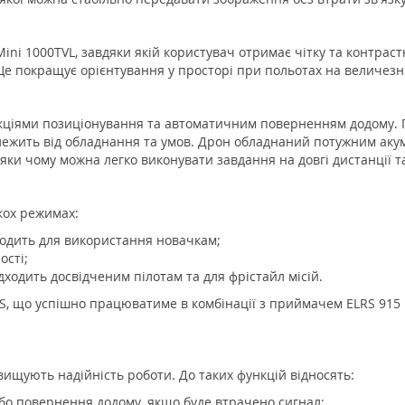
ini 1000TVL, завдяки якій користувач отримає чітку та контрас
Це покращує орієнтування у просторі при польотах на величезни
ціями позиціонування та автоматичним поверненням додому. Пр
залежить від обладнання та умов. Дрон обладнаний потужним аку
яки чому можна легко виконувати завдання на довгі дистанції т
кох режимах:
дходить для використання новачкам;
ості;
ходить досвідченим пілотам та для фрістайл місій.
S, що успішно працюватиме в комбінації з приймачем ELRS 915
двищують надійність роботи. До таких функцій відносять:
або повернення додому, якщо буде втрачено сигнал;