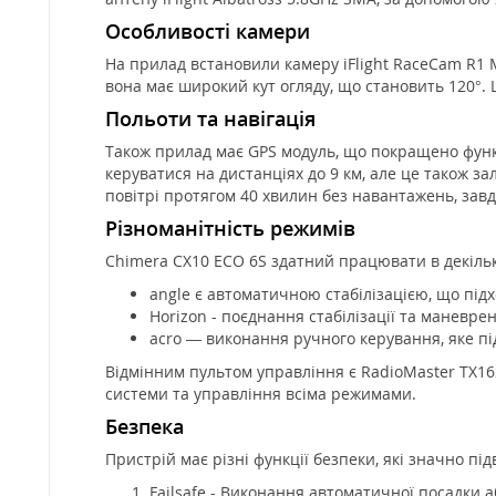
Особливості камери
На прилад встановили камеру iFlight RaceCam R1 M
вона має широкий кут огляду, що становить 120°. 
Польоти та навігація
Також прилад має GPS модуль, що покращено функ
керуватися на дистанціях до 9 км, але це також 
повітрі протягом 40 хвилин без навантажень, завд
Різноманітність режимів
Chimera CX10 ECO 6S здатний працювати в декіль
angle є автоматичною стабілізацією, що пі
Horizon - поєднання стабілізації та маневрен
acro — виконання ручного керування, яке під
Відмінним пультом управління є RadioMaster TX16
системи та управління всіма режимами.
Безпека
Пристрій має різні функції безпеки, які значно пі
Failsafe - Виконання автоматичної посадки 