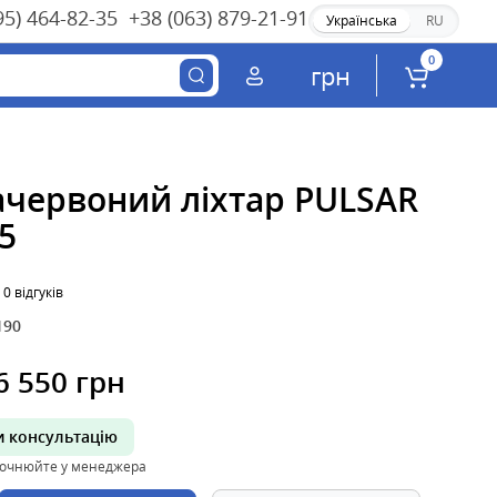
95) 464-82-35
+38 (063) 879-21-91
Українська
RU
0
грн
ачервоний ліхтар PULSAR
5
0 відгуків
190
6 550 грн
 консультацію
точнюйте у менеджера