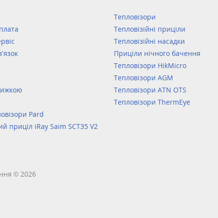
Тепловізори
оплата
Тепловізійні приціли
ервіс
Тепловізійні насадки
в’язок
Приціли нічного бачення
Тепловізори HikMicro
Тепловізори AGM
нижкою
Тепловізори ATN OTS
Тепловізори ThermEye
овізори Pard
ий приціл iRay Saim SCT35 V2
ння © 2026