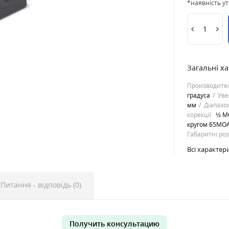
*наявність у
Загальні х
Производите
градуса
Уве
мм
Діапазо
корекції
½ M
кругом 65MO
Габаритні ро
Всі характер
Питання - відповідь (0)
Получить консультацию