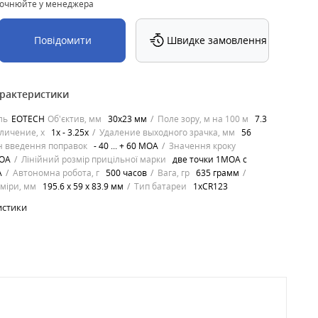
точнюйте у менеджера
Повідомити
Швидке замовлення
арактеристики
ль
EOTECH
Об'єктив, мм
30x23 мм
Поле зору, м на 100 м
7.3
личение, х
1х - 3.25х
Удаление выходного зрачка, мм
56
н введення поправок
- 40 ... + 60 MOA
Значення кроку
OA
Лінійний розмір прицільної марки
две точки 1MOA с
A
Автономна робота, г
500 часов
Вага, гр
635 грамм
зміри, мм
195.6 x 59 x 83.9 мм
Тип батареи
1xCR123
истики