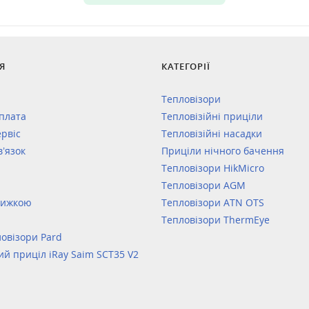
Я
КАТЕГОРІЇ
Тепловізори
оплата
Тепловізійні приціли
ервіс
Тепловізійні насадки
в’язок
Приціли нічного бачення
Тепловізори HikMicro
Тепловізори AGM
нижкою
Тепловізори ATN OTS
Тепловізори ThermEye
овізори Pard
ий приціл iRay Saim SCT35 V2