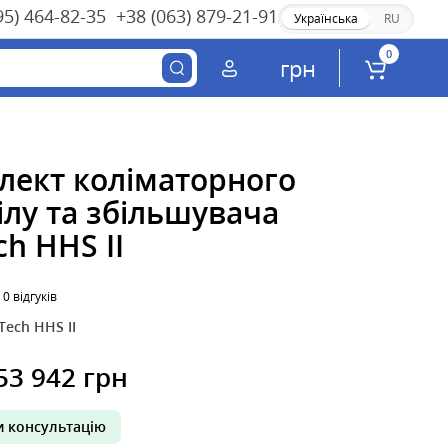
95) 464-82-35
+38 (063) 879-21-91
Українська
RU
0
грн
лект коліматорного
ілу та збільшувача
h HHS II
0 відгуків
Tech HHS II
53 942 грн
 консультацію