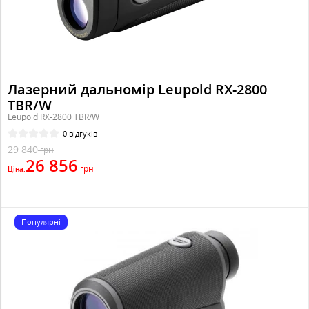
Лазерний дальномір Leupold RX-2800
TBR/W
Leupold RX-2800 TBR/W
0 відгуків
29 840
грн
26 856
грн
Ціна:
Популярні