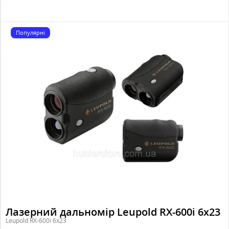
Популярні
Лазерний дальномір Leupold RX-600i 6x23
Leupold RX-600i 6x23