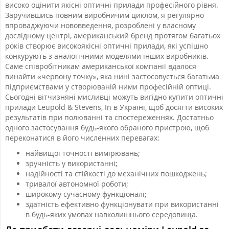
високо оцінити якісні оптичні прилади професійного рівня.
Заручившись повним виробничим циклом, я регулярно
впроваджуючи нововведення, розроблені у власному
дослідному центрі, американський бренд протягом багатьох
років створює високоякісні оптичні прилади, які успішно
конкурують з аналогічними моделями інших виробників.
Саме співробітникам американської компанії вдалося
винайти «червону точку», яка нині застосовується багатьма
підприємствами у створюваній ними професійній оптиці.
Сьогодні вітчизняні мисливці можуть вигідно купити оптичні
прилади Leupold & Stevens, In в Україні, щоб досягти високих
результатів при полюванні та спостереженнях. Достатньо
одного застосування будь-якого обраного пристрою, щоб
переконатися в його численних перевагах:
найвищої точності вимірювань;
зручність у використанні;
надійності та стійкості до механічних пошкоджень;
тривалої автономної роботи;
широкому сучасному функціоналі;
здатність ефективно функціонувати при використанні
в будь-яких умовах навколишнього середовища.