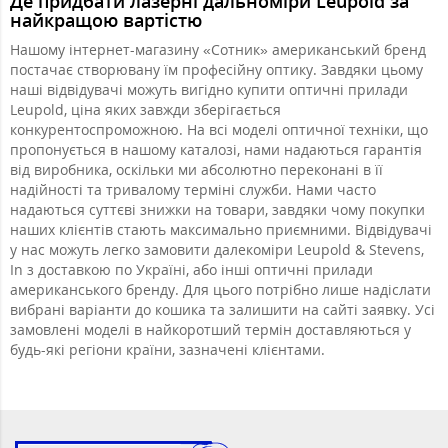
Де придбати лазерні дальноміри Leupold за
найкращою вартістю
Нашому інтернет-магазину «Сотник» американський бренд
постачає створювану їм професійну оптику. Завдяки цьому
наші відвідувачі можуть вигідно купити оптичні прилади
Leupold, ціна яких завжди зберігається
конкурентоспроможною. На всі моделі оптичної техніки, що
пропонується в нашому каталозі, нами надаються гарантія
від виробника, оскільки ми абсолютно переконані в її
надійності та тривалому терміні служби. Нами часто
надаються суттєві знижки на товари, завдяки чому покупки
наших клієнтів стають максимально приємними. Відвідувачі
у нас можуть легко замовити далекоміри Leupold & Stevens,
In з доставкою по Україні, або інші оптичні прилади
американського бренду. Для цього потрібно лише надіслати
вибрані варіанти до кошика та залишити на сайті заявку. Усі
замовлені моделі в найкоротший термін доставляються у
будь-які регіони країни, зазначені клієнтами.