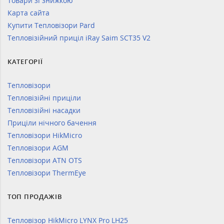
Товари зі знижкою
Карта сайта
Купити Тепловізори Pard
Тепловізійний приціл iRay Saim SCT35 V2
КАТЕГОРІЇ
Тепловізори
Тепловізійні приціли
Тепловізійні насадки
Приціли нічного бачення
Тепловізори HikMicro
Тепловізори AGM
Тепловізори ATN OTS
Тепловізори ThermEye
ТОП ПРОДАЖІВ
Тепловізор HikMicro LYNX Pro LH25