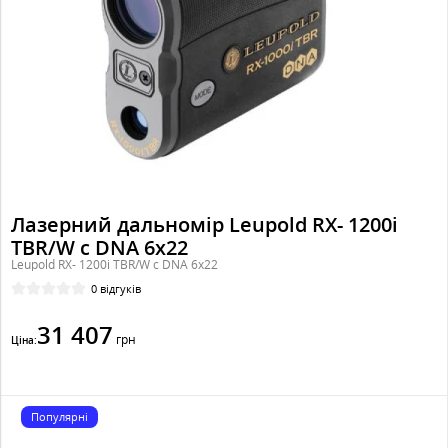
Лазерний дальномір Leupold RX- 1200i
TBR/W c DNA 6x22
Leupold RX- 1200i TBR/W c DNA 6x22
0 відгуків
31 407
грн
Ціна:
Популярні