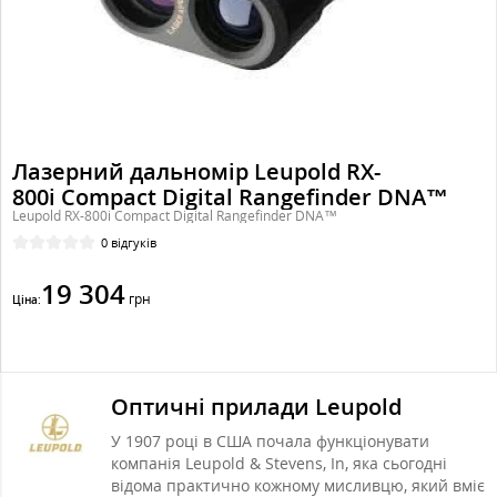
Лазерний дальномір Leupold RX-
800i Compact Digital Rangefinder DNA™
Leupold RX-800i Compact Digital Rangefinder DNA™
0 відгуків
19 304
грн
Ціна:
Оптичні прилади Leupold
У 1907 році в США почала функціонувати
компанія Leupold & Stevens, In, яка сьогодні
відома практично кожному мисливцю, який вміє