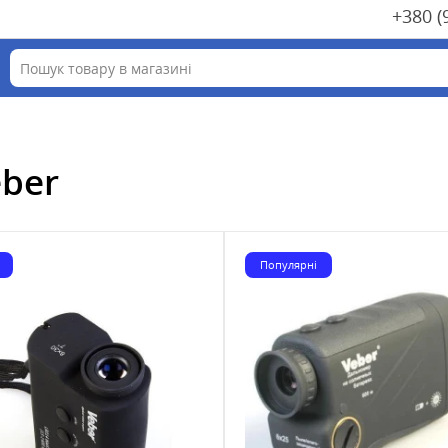
+380 (
eber
Популярні