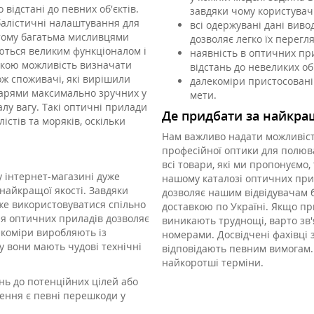
ідстані до певних об'єктів.
завдяки чому користувачі
балістичні налаштування для
всі одержувані дані виво
 тому багатьма мисливцями
дозволяє легко їх перегл
яються великим функціоналом і
наявність в оптичних пр
ибкою можливість визначати
відстань до невеликих об
ож споживачі, які вирішили
далекоміри пристосовані
одарями максимально зручних у
мети.
лу вагу. Такі оптичні прилади
Де придбати за найкра
стів та моряків, оскільки
Нам важливо надати можливіст
професійної оптики для полюв
всі товари, які ми пропонуємо,
 інтернет-магазині дуже
нашому каталозі оптичних при
найкращої якості. Завдяки
дозволяє нашим відвідувачам б
же використовуватися спільно
доставкою по Україні. Якщо пр
ня оптичних приладів дозволяє
виникають труднощі, варто зв
екоміри виробляють із
номерами. Досвідчені фахівці 
у вони мають чудові технічні
відповідають певним вимогам. 
найкоротші терміни.
нь до потенційних цілей або
ження є певні перешкоди у