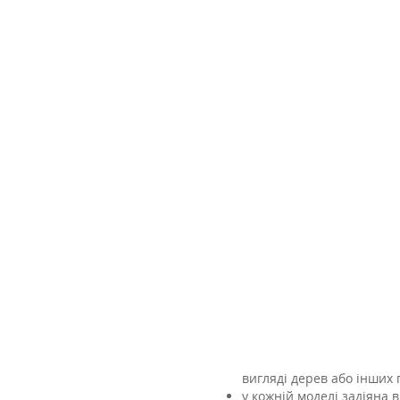
вигляді дерев або інших 
у кожній моделі задіяна 