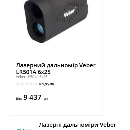
Лазерний дальномір Veber
LR501A 6x25
Veber LR501A 6x25
0 відгуків
9 437
грн
Ціна:
Лазерні дальноміри Veber