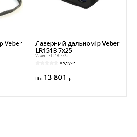
р Veber
Лазерний дальномір Veber
LR151B 7x25
Veber LR151B 7x25
0 відгуків
13 801
грн
Ціна: