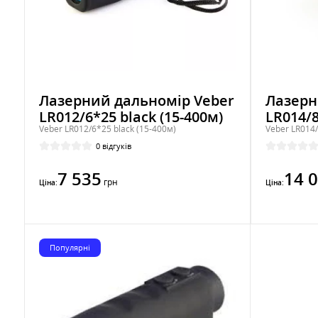
Лазерний дальномір Veber
Лазерн
LR012/6*25 black (15-400м)
LR014/8
Veber LR012/6*25 black (15-400м)
Veber LR014/
0 відгуків
7 535
14 
грн
Ціна:
Ціна:
Популярні