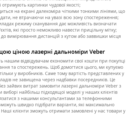
 отримують картинки чудової якості;
диться на екрані далекоміра чіткими тонкими лініями, що
ядати, не втрачаючи на увазі всю зону спостереження;
иладах режиму сканування дає можливість визначати
'єктів, які просто неможливо навести прицільну мітку;
 до вимірювання дистанцій з кутом або заввишки місця
щою ціною лазерні дальноміри Veber
ь нашим відвідувачам економити свої кошти при покупці
ання та спостережень. Щоб домогтися цього, ми купуємо
 тільки у виробників. Саме тому вартість представлених у
ладів не завищена через надбавки посередників. Це
ез зайвих витрат замовити лазерні дальноміри Veber з
и виборі найбільш підходящої моделі у наших клієнтів
'язатися з нашими консультантами за телефонними
зможуть швидко підібрати варіанти, які максимально
Наші клієнти зможуть отримати замовлені у нас товари у