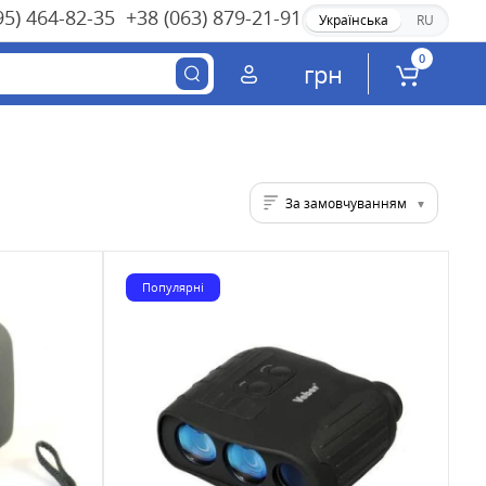
95) 464-82-35
+38 (063) 879-21-91
Українська
RU
0
грн
За замовчуванням
Популярні