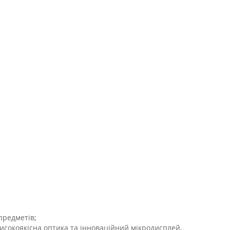
предметів;
високоякісна оптика та інноваційний мікродисплей,