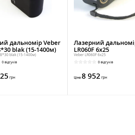
ий дальномір Veber
Лазерний дальномі
*30 blak (15-1400м)
LR060F 6x25
8*30 blak (15-1400м)
Veber LR060F 6x25
0 відгуків
0 відгуків
025
8 952
грн
грн
Ціна: