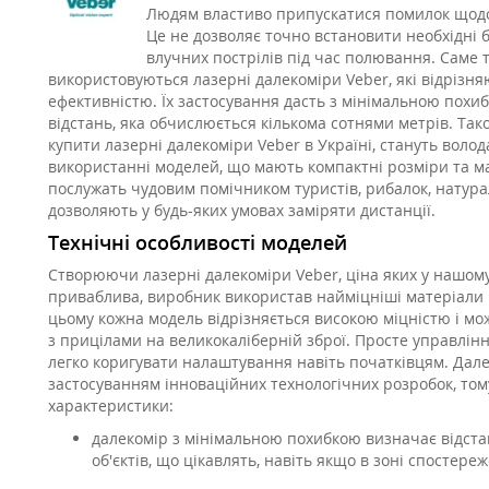
Людям властиво припускатися помилок щодо в
Це не дозволяє точно встановити необхідні 
влучних пострілів під час полювання. Саме
використовуються лазерні далекоміри Veber, які відрізн
ефективністю. Їх застосування дасть з мінімальною пох
відстань, яка обчислюється кількома сотнями метрів. Так
купити лазерні далекоміри Veber в Україні, стануть вол
використанні моделей, що мають компактні розміри та ма
послужать чудовим помічником туристів, рибалок, натуралі
дозволяють у будь-яких умовах заміряти дистанції.
Технічні особливості моделей
Створюючи лазерні далекоміри Veber, ціна яких у нашому
приваблива, виробник використав найміцніші матеріали 
цьому кожна модель відрізняється високою міцністю і мо
з прицілами на великокаліберній зброї. Просте управлін
легко коригувати налаштування навіть початківцям. Дал
застосуванням інноваційних технологічних розробок, том
характеристики:
далекомір з мінімальною похибкою визначає відста
об'єктів, що цікавлять, навіть якщо в зоні спостере