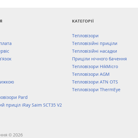
Я
КАТЕГОРІЇ
Тепловізори
оплата
Тепловізійні приціли
ервіс
Тепловізійні насадки
в’язок
Приціли нічного бачення
Тепловізори HikMicro
Тепловізори AGM
нижкою
Тепловізори ATN OTS
Тепловізори ThermEye
овізори Pard
ий приціл iRay Saim SCT35 V2
ння © 2026