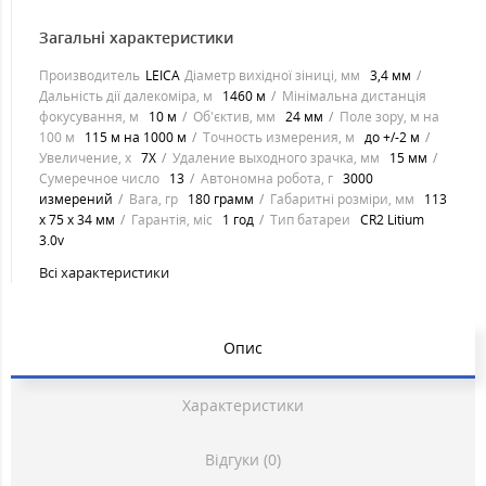
Загальні характеристики
Производитель
LEICA
Діаметр вихідної зіниці, мм
3,4 мм
Дальність дії далекоміра, м
1460 м
Мінімальна дистанція
фокусування, м
10 м
Об'єктив, мм
24 мм
Поле зору, м на
100 м
115 м на 1000 м
Точность измерения, м
до +/-2 м
Увеличение, х
7Х
Удаление выходного зрачка, мм
15 мм
Сумеречное число
13
Автономна робота, г
3000
измерений
Вага, гр
180 грамм
Габаритні розміри, мм
113
x 75 x 34 мм
Гарантія, міс
1 год
Тип батареи
CR2 Litium
3.0v
Всі характеристики
Опис
Характеристики
Відгуки (0)