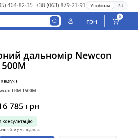
95) 464-82-35
+38 (063) 879-21-91
Українська
RU
0
грн
рний дальномір Newcon
1500M
0 відгуків
wcon LRM 1500M
16 785 грн
 консультацію
точнюйте у менеджера