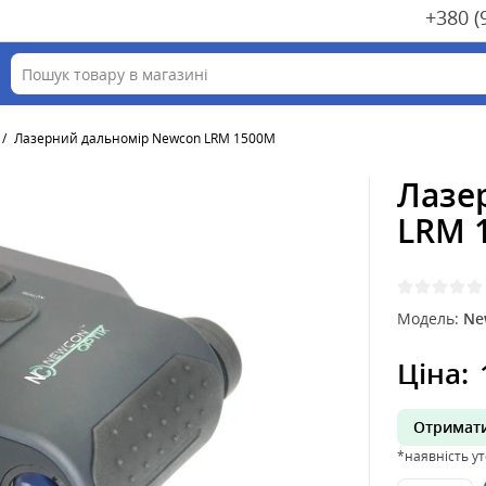
+380 (
Лазерний дальномір Newcon LRM 1500M
Лазе
LRM 
Модель:
Ne
Ціна:
Отримати
*наявність у