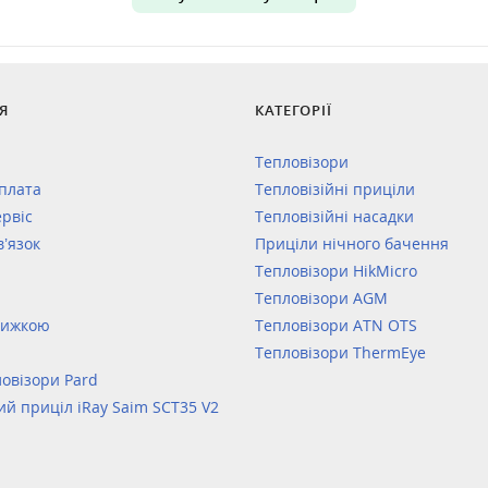
Я
КАТЕГОРІЇ
Тепловізори
оплата
Тепловізійні приціли
ервіс
Тепловізійні насадки
в’язок
Приціли нічного бачення
Тепловізори HikMicro
Тепловізори AGM
нижкою
Тепловізори ATN OTS
Тепловізори ThermEye
овізори Pard
ий приціл iRay Saim SCT35 V2