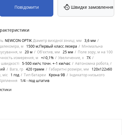
Повідомити
Швидке замовлення
арактеристики
ль
NEWCON OPTIK
Діаметр вихідної зіниці, мм
3,6 мм
 далекоміра, м
1500 м;Первый класс лезера
Мінімальна
кусування, м
20 м
Об'єктив, мм
25 мм
Поле зору, м на 100
очность измерения, м
+/-0,1%
Увеличение, х
7Х
 швидкості
5-500 км/ч; точн. +-1 км/час
Автономна робота, г
ний
Вага, гр
420 грамм
Габаритні розміри, мм
120х122х60
, міс
1 год
Тип батареи
Крона 9В
Індикатор низького
Кріплення
1/4 - под штатив
истики