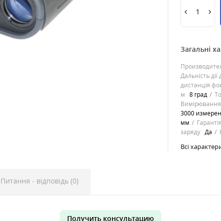
Загальні х
Производите
Дальність дії
дистанція фо
м
8 град
Т
Вимірювання
3000 измере
мм
Гарантія
заряду
Да
Всі характер
Питання - відповідь (0)
Получить консультацию