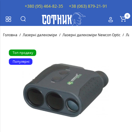
+380 (95) 464-82-35
+38 (063) 879-21-91
0
Головна
Лазерні далекоміри
Лазерні далекоміри Newcon Optic
Лаз
Топ продажу
Популярні