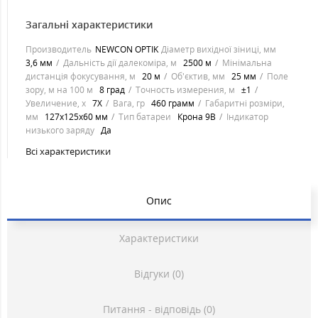
Загальні характеристики
Производитель
NEWCON OPTIK
Діаметр вихідної зіниці, мм
3,6 мм
Дальність дії далекоміра, м
2500 м
Мінімальна
дистанція фокусування, м
20 м
Об'єктив, мм
25 мм
Поле
зору, м на 100 м
8 град
Точность измерения, м
±1
Увеличение, х
7Х
Вага, гр
460 грамм
Габаритні розміри,
мм
127х125х60 мм
Тип батареи
Крона 9В
Індикатор
низького заряду
Да
Всі характеристики
Опис
Характеристики
Відгуки (0)
Питання - відповідь (0)