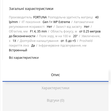
Загальні характеристики
Производитель
FORTUNA
Розподільча здатність матриці
40
lp/mm
IIT покоління
Gen 1+ WP Extreme
Автоматичне
регулювання яскравості
Нет
Захист від засвіту
Нет
Об'єктив, мм
F1.4, 35 mm
Область фокусу, м
от 0.25 метров
до бесконечности
Поле зору, м на 100 м
20°
Увеличение,
х
1X
Діоптрійне налаштування
от -5 до +5
Proshield
покриття лінз
Да
Інфрачервоне підсвічування, нм
Встроенный
Всі характеристики
Опис
Характеристики
Відгуки (0)