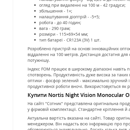
огляд при видаленні на 100 м - 42 градуси;
збільшення - 1×;
налаштування діоптрій - -5+5;
робота - до 40 годин;
вага - 290 грам;
розміри - 115×69×54 мм;
тип батареї - CR123A (3V) 1 шт.
Розроблено пристрій на основі інноваційних опто
віддаленні на 100 метрів. Дистанція достатня для
потужнішу.
Індекс FOM працює в широкому діапазоні навіть при
спотворень. Продуктивність дуже висока за таких 
оптики - фосфор зелений - максимально зручний і
продуктивної роботи вночі. Використовується як 
Купити Nortis Night Vision Monocular OR
На сайті "Сотник" представлена оригінальна проду
у фірмовій комплектації. Стандартне кріплення й а
Актуальна вартість вказана на сайті. Товар оригін
менеджером. Він надасть всю інформацію про проду
обговорюється індивідуально. Досить кілька днів