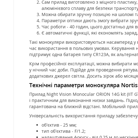
Сам прилад виготовлено з міцного пластику, 
алюмінієвого сплаву для безпеки транспорту
Можна обирати зручну позицію на шоломі та
Параметри оптики дають змогу вибрати зручн
Час роботи - 40 годин, цього достатньо для 
Є автоматичні функції, які економлять заря
Такі монокуляри використовуються насамперед у ві
час використання в польових умовах. Керування н
підтримує одна батарея типу CR123A, як альтерна
Крім професійної експлуатації, можна вибирати мо
у нічний час доби. Підійде для проведення рятув
додаткових джерел світла. Досить зірок або місяця
Технічні параметри монокуляра Nortis N
Прилад Night Vision Monocular ORION 14G kit (IIT
і практичним для виконання низки завдань. Підход
гарантована на ближній відстані. Мобільний прила
Універсальність використання приладу забезпечу
об'єктив - 25 мм;
тип об'єктива - F/1.2;
налаштування фокусу - від 0,25 м до нескінче