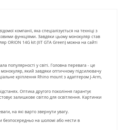
домої компанії, яка спеціалізується на техніці з
тковими функціями. Завдяки цьому монокуляр став
р ORION 14G kit (IIT GTA Green) можна на сайті
а популярності у світі. Головна перевага - це
й монокуляр, який завдяки оптичному підсилювачу
пеціальне кріплення Rhino mount з адаптером J-Arm,
дстанях. Оптика другого покоління гарантує
стовує залишкове світло для освітлення. Картинки
аги, на які варто звернути увагу.
и безпосередньо на шоломі або нести в