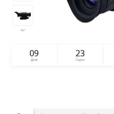
0
9
2
3
Днів
Годин