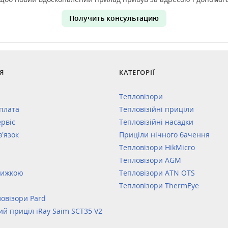
Получить консультацию
Я
КАТЕГОРІЇ
Тепловізори
оплата
Тепловізійні приціли
ервіс
Тепловізійні насадки
в’язок
Приціли нічного бачення
Тепловізори HikMicro
Тепловізори AGM
нижкою
Тепловізори ATN OTS
Тепловізори ThermEye
овізори Pard
ий приціл iRay Saim SCT35 V2