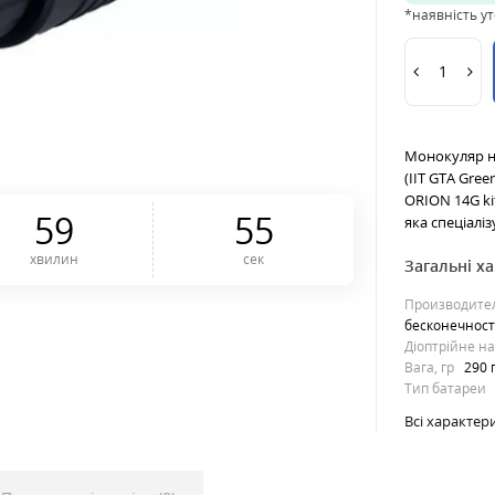
*наявність у
Монокуляр ні
(IIT GTA Gre
ORION 14G kit
5
9
5
4
яка спеціаліз
хвилин
сек
Загальні х
Производите
бесконечнос
Діоптрійне н
Вага, гр
290 
Тип батареи
Всі характер