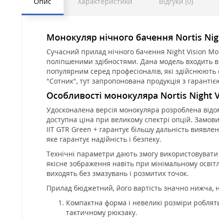
Опис
Характеристики
Відгуки (0)
Монокуляр нічного бачення Nortis Nigh
Сучасний прилад нічного бачення Night Vision Monoc
поліпшеними здібностями. Дана модель входить в 
популярним серед професіоналів, які здійснюють 
"Сотник", тут запропонована продукція з гарантією
Особливості монокуляра Nortis Night Vi
Удосконалена версія монокуляра розроблена відом
доступна ціна при великому спектрі опцій. Замо
IIT GTR Green + гарантує більшу дальність виявленн
яке гарантує надійність і безпеку.
Технічні параметри дають змогу використовувати 
якісне зображення навіть при мінімальному освіт
виходять без змазувань і розмитих точок.
Прилад бюджетний, його вартість значно нижча, ніж
Компактна форма і невеликі розміри роблять
тактичному рюкзаку.