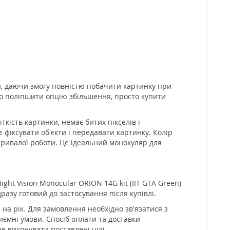
и, даючи змогу повністю побачити картинку при
бно поліпшити опцію збільшення, просто купити
ткість картинки, немає битих пікселів і
фіксувати об'єкти і передавати картинку. Колір
тривалої роботи. Це ідеальний монокуляр для
ht Vision Monocular ORION 14G kit (IIT GTA Green)
разу готовий до застосування після купівлі.
 на рік. Для замовлення необхідно зв'язатися з
иємні умови. Спосіб оплати та доставки
в виконувати поставлені цілі