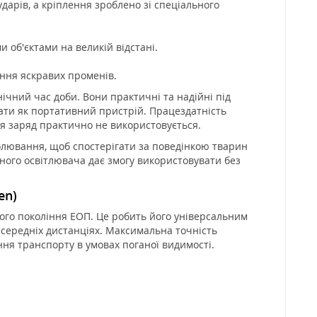
дарів, а кріплення зроблено зі спеціального
 об'єктами на великій відстані.
ання яскравих променів.
ічний час доби. Вони практичні та надійні під
ати як портативний пристрій. Працездатність
я заряд практично не використовується.
полювання, щоб спостерігати за поведінкою тварин
ного освітлювача дає змогу використовувати без
en)
гого покоління ЕОП. Це робить його універсальним
а середніх дистанціях. Максимальна точність
ння транспорту в умовах поганої видимості.