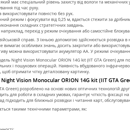
який має спеціальний рівень захисту від вологи та механічних у
вання під час руху.
 використовувати повністю без рук.
ий режим і фокусувати від 0,25 м, вдається стежити за дрібними
виконання складних стратегічних завдань.
д, наприклад, перехід у режим очікування або самостійне блокув
йськовій справі. З їхньою допомогою здійснюється розвідка в н
е вимагає особливих знань, досить закріпити або використовув
тиву можна використовувати акумулятор AA. У режимі очікуванн
дель Night Vision Monocular ORION 14G kit (IIT GTA Green) для 
альних і пошукових операцій. Наявність вбудованого інфрачерво
, щоб отримати чітку деталізовану картинку.
ight Vision Monocular ORION 14G kit (IIT GTA Gre
 GTA Green) розроблено на основі нових оптичних технологій дру
ить для роботи в складних умовах, гарантує чіткість фіксації н
д підходить для ближньої розвідки і читання карт, обслуговува
ється такими технічними параметрами, як:
нності;