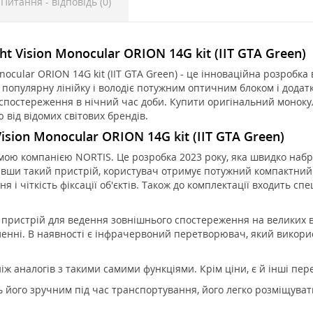
Питання - відповідь (0)
t Vision Monocular ORION 14G kit (IIT GTA Green)
ular ORION 14G kit (IIT GTA Green) - це інноваційна розробка ві
популярну лінійку і володіє потужним оптичним блоком і дода
спостереження в нічний час доби. Купити оригінальний монокуля
 від відомих світових брендів.
sion Monocular ORION 14G kit (IIT GTA Green)
ою компанією NORTIS. Це розробка 2023 року, яка швидко набрал
вивши такий пристрій, користувач отримує потужний компактни
я і чіткість фіксації об'єктів. Також до комплектації входить с
пристрій для ведення зовнішнього спостереження на великих ві
ленні. В наявності є інфрачервоний перетворювач, який викори
 аналогів з такими самими функціями. Крім ціни, є й інші перев
 його зручним під час транспортування, його легко розміщуват