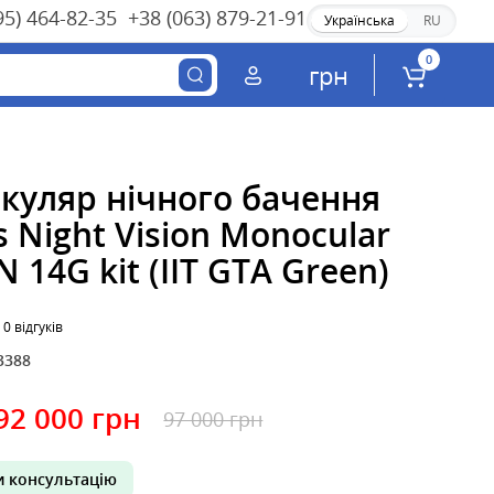
95) 464-82-35
+38 (063) 879-21-91
Українська
RU
0
грн
куляр нічного бачення
s Night Vision Monocular
 14G kit (IIT GTA Green)
0 відгуків
3388
92 000 грн
97 000 грн
 консультацію