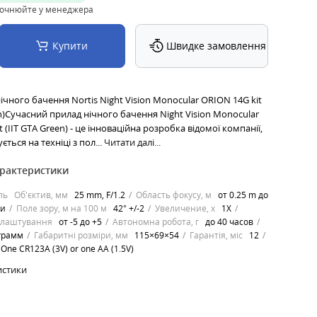
точнюйте у менеджера
Купити
Швидке замовлення
чного бачення Nortis Night Vision Monocular ORION 14G kit
en)Сучасний прилад нічного бачення Night Vision Monocular
 (IIT GTA Green) - це інноваційна розробка відомої компанії,
ується на техніці з пол...
Читати далі...
арактеристики
ль
Об'єктив, мм
25 mm, F/1.2
Область фокусу, м
от 0.25 m до
ти
Поле зору, м на 100 м
42° +/-2
Увеличение, х
1X
алаштування
от -5 до +5
Автономна робота, г
до 40 часов
грамм
Габаритні розміри, мм
115×69×54
Гарантія, міс
12
One CR123A (3V) or one AA (1.5V)
истики