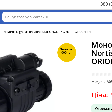
+380 (
ня Nortis Night Vision Monocular ORION 14G kit (IIT GTA Green)
Моно
Знижка 5
Norti
000
грн
ORION
Модель:
A0
Ціна:
Отримати