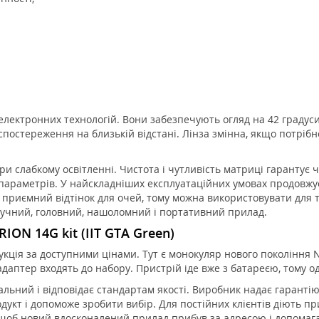
електронних технологій. Вони забезпечують огляд на 42 градус
 спостереження на близькій відстані. Лінза змінна, якщо потрі
 слабкому освітленні. Чистота і чутливість матриці гарантує чі
параметрів. У найскладніших експлуатаційних умовах продовжує 
 приємний відтінок для очей, тому можна використовувати для 
ручний, головний, нашоломний і портативний прилад.
ION 14G kit (IIT GTA Green)
кція за доступними цінами. Тут є монокуляр нового покоління Nig
даптер входять до набору. Пристрій іде вже з батареєю, тому од
альний і відповідає стандартам якості. Виробник надає гарантію
кт і допоможе зробити вибір. Для постійних клієнтів діють пр
, щоб новий вдосконалений прилад прибув за адресою і допомага