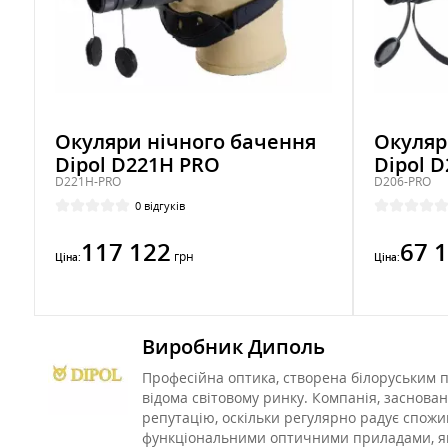
Окуляри нічного бачення
Окуляр
Dipol D221H PRO
Dipol 
D221H-PRO
D206-PRO
0 відгуків
117 122
67 
грн
Ціна:
Ціна:
Виробник Диполь
Професійна оптика, створена білоруським п
відома світовому ринку. Компанія, заснован
репутацію, оскільки регулярно радує спожи
функціональними оптичними приладами, як