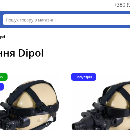
+380 (
pol
ня Dipol
жу
Популярні