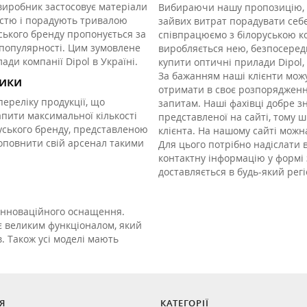
виробник застосовує матеріали
Вибираючи нашу пропозицію, с
ністю і порадують тривалою
зайвих витрат порадувати себ
ького бренду пропонується за
співпрацюємо з білоруською к
 популярності. Цим зумовлене
виробляється нею, безпосередн
ди компанії Dipol в Україні.
купити оптичні прилади Dipol,
За бажанням наші клієнти можу
тики
отримати в своє розпорядженн
ереліку продукції, що
запитам. Наші фахівці добре з
апити максимальної кількості
представленої на сайті, тому 
уського бренду, представленою
клієнта. На нашому сайті можн
оповнити свій арсенал такими
Для цього потрібно надіслати 
контактну інформацію у формі
доставляється в будь-який регі
інноваційного оснащення.
є великим функціоналом, який
. Також усі моделі мають
Я
КАТЕГОРІЇ