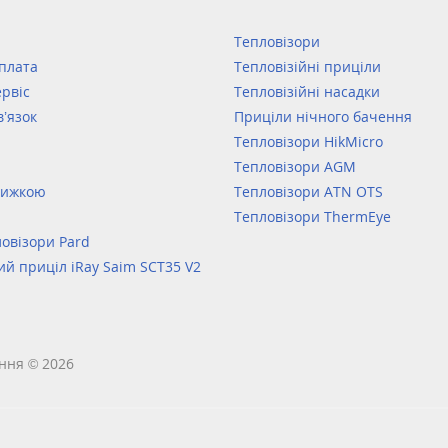
Тепловізори
оплата
Тепловізійні приціли
ервіс
Тепловізійні насадки
в’язок
Приціли нічного бачення
Тепловізори HikMicro
Тепловізори AGM
нижкою
Тепловізори ATN OTS
Тепловізори ThermEye
овізори Pard
ий приціл iRay Saim SCT35 V2
ння © 2026