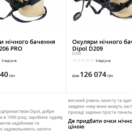
и нічного бачення
Окуляри нічного б
D206 PRO
Dipol D209
D209
0 відгуків
0 відгуків
140
126 074
грн
грн
Ціна:
високий рівень захисту та зда
завдяки чому вони можуть заст
ідприємством Dipol, добре
приладі задіяна проста панель 
а в 1990 році, заробила чудову
Де придбати очки нічно
вачів надійними та
ціною
і задовольняють запити