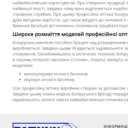
найвибагливіших користувачів. При створенні продукції 
найвищої якості, завдяки чому вона відрізняється надій
справною службою. При цьому професійна оптика білорус
дуже вигідною вартістю, що також входить до чинників її
бажання багатьох вітчизняних споживачів придбати прила
Широке розмаїття моделей професійної оп
Білоруська компанія постійно працює над розширенням п
виробляється. Завдяки цьому їй вдається задовольняти з
споживачів. Ознайомившись із оптичною технікою білор
в нашому інтернет-магазині «Сотник», покупці зможуть п
моделями:
монокулярами нічного бачення;
окуляри нічного бачення.
Усю професійну оптику виробник створює за допомогою 
Завдяки цьому кожна модель білоруського бренду пораду
задовольнить запити навіть найвибагливіших споживачів
ІНФОРМАЦІ