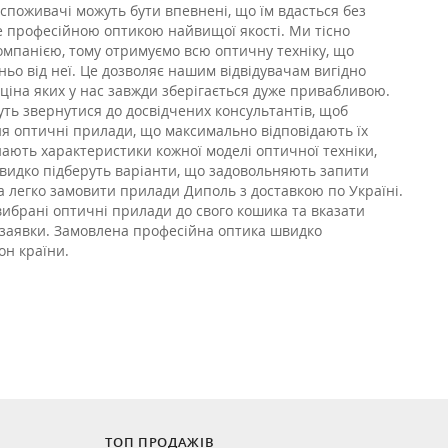
поживачі можуть бути впевнені, що їм вдасться без
е професійною оптикою найвищої якості. Ми тісно
омпанією, тому отримуємо всю оптичну техніку, що
ьо від неї. Це дозволяє нашим відвідувачам вигідно
 ціна яких у нас завжди зберігається дуже привабливою.
ть звернутися до досвідчених консультантів, щоб
я оптичні прилади, що максимально відповідають їх
нають характеристики кожної моделі оптичної техніки,
швидко підберуть варіанти, що задовольняють запити
а легко замовити прилади Диполь з доставкою по Україні.
вибрані оптичні прилади до свого кошика та вказати
 заявки. Замовлена професійна оптика швидко
он країни.
ТОП ПРОДАЖІВ