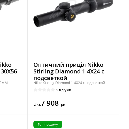
ikko
Оптичний приціл Nikko
3-30X56
Stirling Diamond 1-4Х24 с
подсветкой
 30ММ
Nikko Stirling Diamond 1-4Х24 с подсветкой
0 відгуків
7 908
грн
Ціна:
Топ продажу