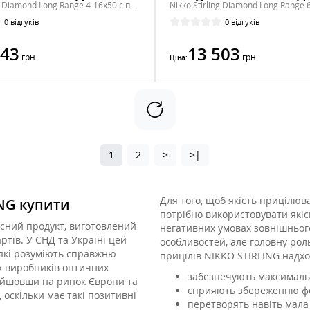
Nikko Stirling Diamond Long Range 4-16x50 с подсветкой
0 відгуків
0 відгуків
943
13 503
грн
грн
Ціна:
1
2
>
>|
Для того, щоб якість прицілю
NG купити
потрібно використовувати якіс
існий продукт, виготовлений
негативних умовах зовнішньог
тів. У СНД та Україні цей
особливостей, але головну рол
 які розуміють справжню
прицілів NIKKO STIRLING надход
их виробників оптичних
забезпечують максималь
вийшовши на ринок Європи та
сприяють збереженню фо
 оскільки має такі позитивні
перетворять навіть мала