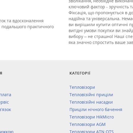
зволікання, необхідне виконан
ключовий фактор - зручність т
Фіксація, що пропонується в д
надійна та універсальна. Нема
ток та вдосконалення
ви вирішили купити оптичні пр
ей подальшого практичного
вигідні умови покупки ви знайд
вибору – не страшно! Наші спе
яка значно спростить ваше за
Я
КАТЕГОРІЇ
Тепловізори
оплата
Тепловізійні приціли
ервіс
Тепловізійні насадки
в’язок
Приціли нічного бачення
Тепловізори HikMicro
Тепловізори AGM
нижкою
Тепловізори ATN OTS