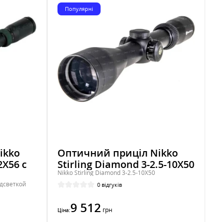
Популярні
ikko
Оптичний приціл Nikko
2Х56 с
Stirling Diamond 3-2.5-10X50
Nikko Stirling Diamond 3-2.5-10X50
одсветкой
0 відгуків
9 512
грн
Ціна: