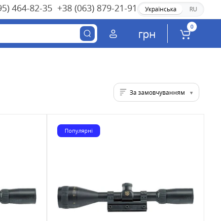
95) 464-82-35
+38 (063) 879-21-91
Українська
RU
0
грн
За замовчуванням
Популярні