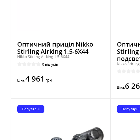
Оптичний приціл Nikko
Оптичн
Stirling Airking 1.5-6X44
Stirling
Nikko Stirling Airking 1.5-6X44
подсве
Nikko Stirlin
0 відгуків
4 961
грн
Ціна:
6 2
Ціна:
Популярні
Популярні