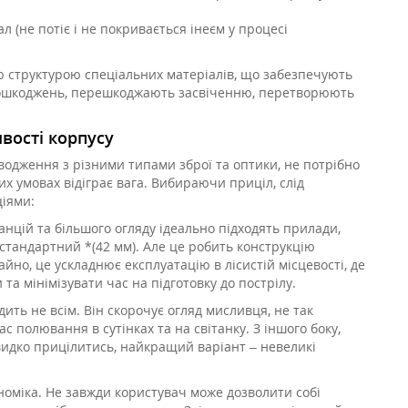
 (не потіє і не покривається інеєм у процесі
ю структурою спеціальних матеріалів, що забезпечують
 пошкоджень, перешкоджають засвіченню, перетворюють
ивості корпусу
водження з різними типами зброї та оптики, не потрібно
их умовах відіграє вага. Вибираючи приціл, слід
іями:
анцій та більшого огляду ідеально підходять прилади,
стандартний *(42 мм). Але це робить конструкцію
йно, це ускладнює експлуатацію в лісистій місцевості, де
а мінімізувати час на підготовку до пострілу.
ить не всім. Він скорочує огляд мисливця, не так
с полювання в сутінках та на світанку. З іншого боку,
идко прицілитись, найкращий варіант – невеликі
номіка. Не завжди користувач може дозволити собі