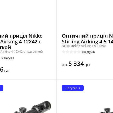
ий приціл Nikko
Оптичний приціл N
 Airking 4-12X42 с
Stirling Airking 4.5-1
Nikko Stirling Airking 4.5-14Х50
ткой
g Airking 4-12X42 с подсветкой
0 відгуків
0 відгуків
5 334
грн
Ціна:
66
грн
Популярні