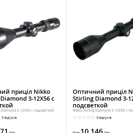
ий приціл Nikko
Оптичний приціл N
g Diamond 3-12X56 с
Stirling Diamond 3-1
ткой
подсветкой
ng Diamond 3-12X56 с подсветкой
Nikko Stirling Diamond 3-12Х56 с п
0 відгуків
0 відгуків
071
10 146
грн
грн
Ціна: