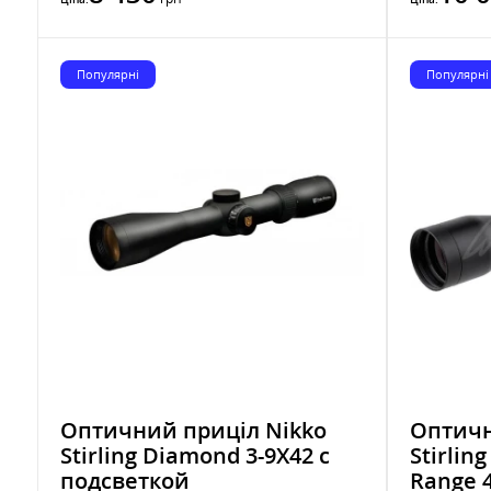
Популярні
Популярні
Оптичний приціл Nikko
Оптичн
Stirling Diamond 3-9X42 с
Stirlin
подсветкой
Range 