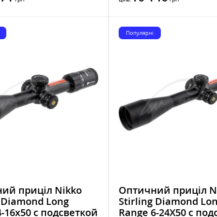
Популярні
ий приціл Nikko
Оптичний приціл N
g Diamond Long
Stirling Diamond Lo
4-16x50 с подсветкой
Range 6-24X50 с под