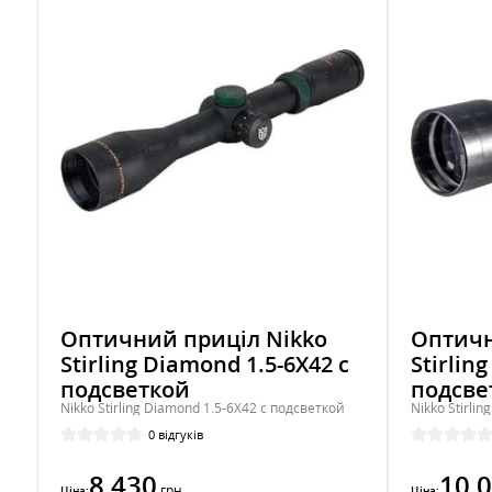
Оптичний приціл Nikko
Оптичн
Stirling Diamond 1.5-6X42 с
Stirlin
подсветкой
подсве
Nikko Stirling Diamond 1.5-6X42 с подсветкой
Nikko Stirli
0 відгуків
8 430
10 
грн
Ціна:
Ціна: