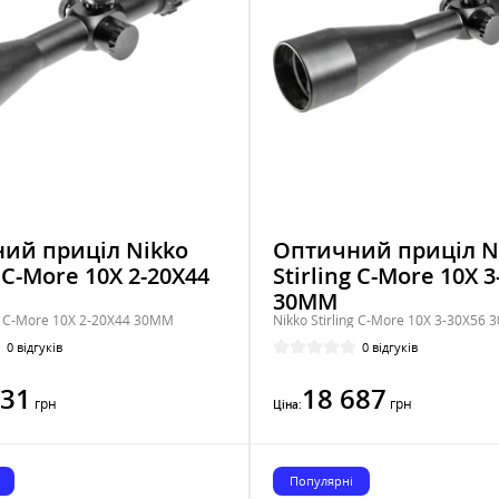
ий приціл Nikko
Оптичний приціл N
g C-More 10X 2-20X44
Stirling C-More 10X 
30ММ
ng C-More 10X 2-20X44 30ММ
Nikko Stirling C-More 10X 3-30X56
0 відгуків
0 відгуків
531
18 687
грн
грн
Ціна:
Популярні