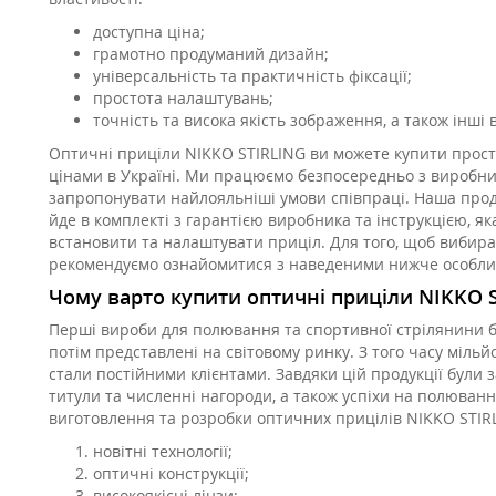
доступна ціна;
грамотно продуманий дизайн;
універсальність та практичність фіксації;
простота налаштувань;
точність та висока якість зображення, а також інші 
Оптичні приціли NIKKO STIRLING ви можете купити прос
цінами в Україні. Ми працюємо безпосередньо з виробник
запропонувати найлояльніші умови співпраці. Наша проду
йде в комплекті з гарантією виробника та інструкцією, 
встановити та налаштувати приціл. Для того, щоб вибира
рекомендуємо ознайомитися з наведеними нижче особливо
Чому варто купити оптичні приціли NIKKO 
Перші вироби для полювання та спортивної стрілянини бу
потім представлені на світовому ринку. З того часу міль
стали постійними клієнтами. Завдяки цій продукції були за
титули та численні нагороди, а також успіхи на полюванні 
виготовлення та розробки оптичних прицілів NIKKO STIR
новітні технології;
оптичні конструкції;
високоякісні лінзи;