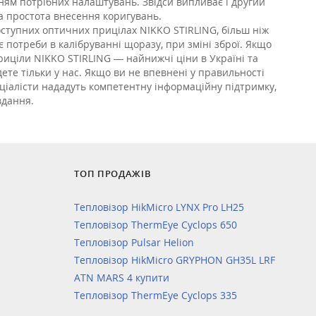
ням потрібних налаштувань. Звідси випливає і другий
а простота внесення коригувань.
оступних оптичних прицілах NIKKO STIRLING, більш ніж
є потреби в калібруванні щоразу, при зміні зброї. Якщо
иціли NIKKO STIRLING — найнижчі ціни в Україні та
ете тільки у нас. Якщо ви не впевнені у правильності
ціалісти нададуть компетентну інформаційну підтримку,
вдання.
ТОП ПРОДАЖІВ
Тепловізор HikMicro LYNX Pro LH25
Тепловізор ThermEye Cyclops 650
Тепловізор Pulsar Helion
Тепловізор HikMicro GRYPHON GH35L LRF
ATN MARS 4 купити
Тепловізор ThermEye Cyclops 335