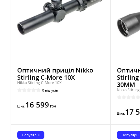
Оптичний приціл Nikko
Оптичн
Stirling C-More 10X
Stirlin
Nikko Stirling C-More 10X
30ММ
Nikko Stirli
0 відгуків
16 599
грн
Ціна:
17 
Ціна:
Популярні
Популярні