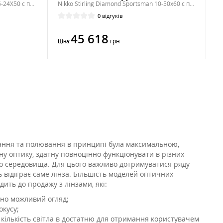
Nikko Stirling Diamond Long Range 6-24X50 с подсветкой
Nikko Stirling Diamond Sportsman 10-50x60 с подсветкой
0 відгуків
45 618
грн
Ціна:
вання та полювання в принципі була максимальною,
ну оптику, здатну повноцінно функціонувати в різних
о середовища. Для цього важливо дотримуватися ряду
ь відіграє саме лінза. Більшість моделей оптичних
ить до продажу з лінзами, які:
но можливий огляд;
кусу;
 кількість світла в достатню для отримання користувачем