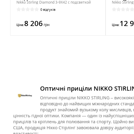
Nikko Stirling Diamond 3-9X42 с подсветкой
0 відгуків
8 206
12 
грн
Ціна:
Ціна:
Оптичні приціли NIKKO STIRLI
Оптичні приціли NIKKO STIRLING – високояк
відповідно до найвищих міжнародних стандар
продукт знайомий вузькому колу мисливців,
цінність гідної оптики. Компанія — один із найуспішніш
прицілів та кріплень для полювання та спорту. Щойно 
США, продукція Нікко Стірлінг завоювала довіру аудиторії,
властивості: