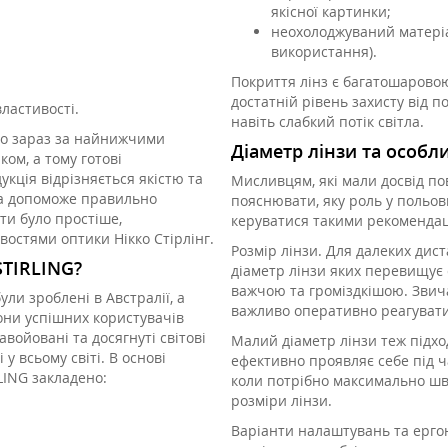
якісної картинки;
неохолоджуваний матеріал
використання).
Покриття лінз є багатошарово
достатній рівень захисту від
властивості.
навіть слабкий потік світла.
то зараз за найнижчими
Діаметр лінзи та особл
ом, а тому готові
кція відрізняється якістю та
Мисливцям, які мали досвід по
яка допоможе правильно
пояснювати, яку роль у польов
ти було простіше,
керуватися такими рекомендац
стями оптики Нікко Стірлінг.
Розмір лінзи. Для далеких дист
STIRLING?
діаметр лінзи яких перевищує 
важчою та громіздкішою. Звича
ли зроблені в Австралії, а
важливо оперативно реагувати т
йони успішних користувачів
войовані та досягнуті світові
Малий діаметр лінзи теж підход
у всьому світі. В основі
ефективно проявляє себе під ча
LING закладено:
коли потрібно максимально шв
розміри лінзи.
Варіанти налаштувань та ерго