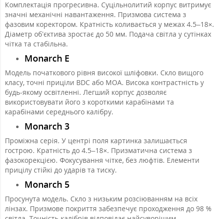
Комплектація прогресивна. Суцільнолитий корпус витримує
значні механічні навантаження. Призмова система з
фазовим коректором. Кратність коливається у межах 4.5–18×.
Діаметр об’єктива зростає до 50 мм. Подача світла у сутінках
чітка та стабільна.
Monarch E
Модель початкового рівня високої шліфовки. Скло вищого
класу, точні приціли BDC або MOA. Висока контрастність у
будь-якому освітленні. Легший корпус дозволяє
використовувати його з короткими карабінами та
карабінами середнього калібру.
Monarch 3
Проміжна серія. У центрі поля картинка залишається
гострою. Кратність до 4.5–18×. Призматична система з
фазокорекцією. Фокусування чітке, без люфтів. Елементи
прицілу стійкі до ударів та тиску.
Monarch 5
Просунута модель. Скло з низьким розсіюванням на всіх
лінзах. Призмове покриття забезпечує проходження до 98 %
світла. Точність калібрів відповідає найсуворішим