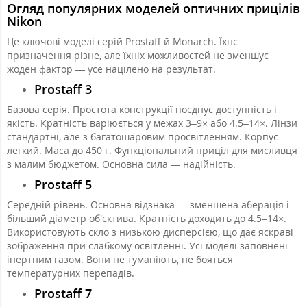
Огляд популярних моделей оптичних прицілів
Nikon
Це ключові моделі серій Prostaff й Monarch. Їхнє
призначення різне, але їхніх можливостей не зменшує
жоден фактор — усе націлено на результат.
Prostaff 3
Базова серія. Простота конструкції поєднує доступність і
якість. Кратність варіюється у межах 3–9× або 4.5–14×. Лінзи
стандартні, але з багатошаровим просвітленням. Корпус
легкий. Маса до 450 г. Функціональний приціл для мисливця
з малим бюджетом. Основна сила — надійність.
Prostaff 5
Середній рівень. Основна відзнака — зменшена аберація і
більший діаметр об’єктива. Кратність доходить до 4.5–14×.
Використовують скло з низькою дисперсією, що дає яскраві
зображення при слабкому освітленні. Усі моделі заповнені
інертним газом. Вони не туманіють, не бояться
температурних перепадів.
Prostaff 7