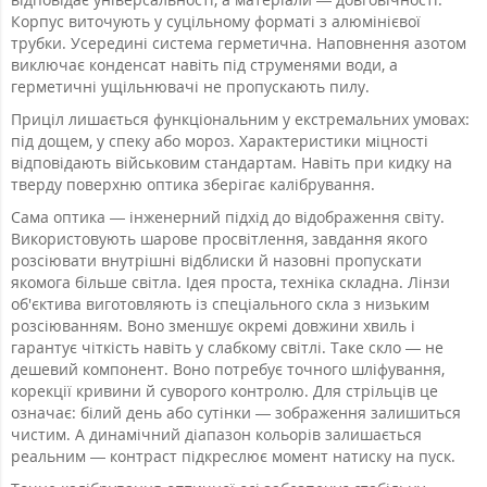
Корпус виточують у суцільному форматі з алюмінієвої
трубки. Усередині система герметична. Наповнення азотом
виключає конденсат навіть під струменями води, а
герметичні ущільнювачі не пропускають пилу.
Приціл лишається функціональним у екстремальних умовах:
під дощем, у спеку або мороз. Характеристики міцності
відповідають військовим стандартам. Навіть при кидку на
тверду поверхню оптика зберігає калібрування.
Сама оптика — інженерний підхід до відображення світу.
Використовують шарове просвітлення, завдання якого
розсіювати внутрішні відблиски й назовні пропускати
якомога більше світла. Ідея проста, техніка складна. Лінзи
об'єктива виготовляють із спеціального скла з низьким
розсіюванням. Воно зменшує окремі довжини хвиль і
гарантує чіткість навіть у слабкому світлі. Таке скло — не
дешевий компонент. Воно потребує точного шліфування,
корекції кривини й суворого контролю. Для стрільців це
означає: білий день або сутінки — зображення залишиться
чистим. А динамічний діапазон кольорів залишається
реальним — контраст підкреслює момент натиску на пуск.