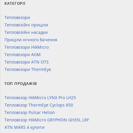
КАТЕГОРІЇ
Тепловізори
Тепловізійні приціли
Тепловізійні насадки
Приціли нічного бачення
Тепловізори HikMicro
Тепловізори AGM
Тепловізори ATN OTS
Тепловізори ThermEye
ТОП ПРОДАЖІВ
Тепловізор HikMicro LYNX Pro LH25
Тепловізор ThermEye Cyclops 650
Тепловізор Pulsar Helion
Тепловізор HikMicro GRYPHON GH35L LRF
ATN MARS 4 купити