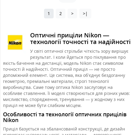
1
2
>
>|
Оптичні приціли Nikon —
технології точності та надійності
У світі оптичної стрільби чіткість зору вирішує
результат. І коли йдеться про піклування про
якість бачення на дистанції, модель Nikon стає символом
точності й надійності. Оптичний приціл — не просто
допоміжний елемент. Це система, яка об’єднує бездоганну
геометрію, преміальні матеріали, строгі технології
виробництва. Саме тому оптика Nikon заслуговує на
особливе ставлення. Її моделі створюються для різних умов:
мисливство, спорядження, тренування — у жодному з них
приціл не може бути слабким місцем.
Особливості та технології оптичних прицілів
Nikon
Приціл базується на збалансованій конструкції, де дизайн
відповідає універсальності, а матеріали — довговічності.