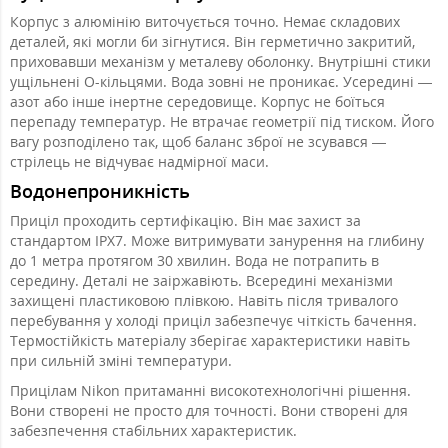
Корпус з алюмінію виточується точно. Немає складових
деталей, які могли би зігнутися. Він герметично закритий,
приховавши механізм у металеву оболонку. Внутрішні стики
ущільнені O-кільцями. Вода зовні не проникає. Усередині —
азот або інше інертне середовище. Корпус не боїться
перепаду температур. Не втрачає геометрії під тиском. Його
вагу розподілено так, щоб баланс зброї не зсувався —
стрілець не відчуває надмірної маси.
Водонепроникність
Приціл проходить сертифікацію. Він має захист за
стандартом IPX7. Може витримувати занурення на глибину
до 1 метра протягом 30 хвилин. Вода не потрапить в
середину. Деталі не заіржавіють. Всередині механізми
захищені пластиковою плівкою. Навіть після тривалого
перебування у холоді приціл забезпечує чіткість бачення.
Термостійкість матеріалу зберігає характеристики навіть
при сильній зміні температури.
Прицілам Nikon притаманні високотехнологічні рішення.
Вони створені не просто для точності. Вони створені для
забезпечення стабільних характеристик.