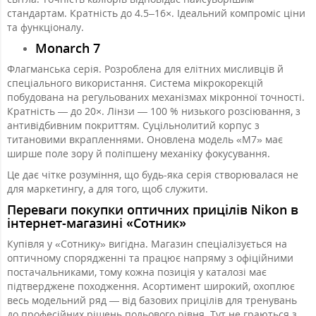
стандартам. Кратність до 4.5–16×. Ідеальний компроміс ціни
та функціоналу.
Monarch 7
Флагманська серія. Розроблена для елітних мисливців й
спеціального використання. Система мікрокорекцій
побудована на регульованих механізмах мікронної точності.
Кратність — до 20×. Лінзи — 100 % низького розсіювання, з
антивідбивним покриттям. Суцільнолитий корпус з
титановими вкрапленнями. Оновлена модель «M7» має
ширше поле зору й поліпшену механіку фокусування.
Це дає чітке розуміння, що будь-яка серія створювалася не
для маркетингу, а для того, щоб служити.
Переваги покупки оптичних прицілів Nikon в
інтернет-магазині «Сотник»
Купівля у «Сотнику» вигідна. Магазин спеціалізується на
оптичному спорядженні та працює напряму з офіційними
постачальниками, тому кожна позиція у каталозі має
підтверджене походження. Асортимент широкий, охоплює
весь модельний ряд — від базових прицілів для тренувань
до професійних рішень польового рівня. Тут не граються з