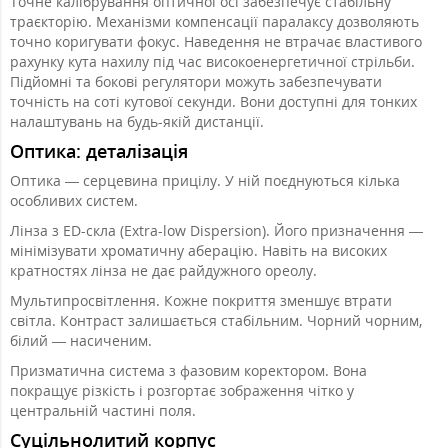
Точне калібрування оптичної осі забезпечує стабільну
траєкторію. Механізми компенсації паралаксу дозволяють
точно коригувати фокус. Наведення не втрачає властивого
рахунку кута нахилу під час високоенергетичної стрільби.
Підйомні та бокові регулятори можуть забезпечувати
точність на соті кутової секунди. Вони доступні для тонких
налаштувань на будь-якій дистанції.
Оптика: деталізація
Оптика — серцевина прицілу. У ній поєднуються кілька
особливих систем.
Лінза з ED-скла (Extra-low Dispersion). Його призначення —
мінімізувати хроматичну аберацію. Навіть на високих
кратностях лінза не дає райдужного ореолу.
Мультипросвітлення. Кожне покриття зменшує втрати
світла. Контраст залишається стабільним. Чорний чорним,
білий — насиченим.
Призматична система з фазовим коректором. Вона
покращує різкість і розгортає зображення чітко у
центральній частині поля.
Суцільнолитий корпус