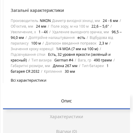
Загальні характеристики
Производитель
NIKON
Діаметр вихідної зіниці, мм
24 - 6 мм
Об'єктив, мм
24 мм
Поле зору, м на 100 м
22,6 – 5,6°
Увеличение, х
1 - 4Х
Удаление выходного зрачка, мм
96,5 –
94,0 мм
Діоптрійне налаштування
есть
Відбудова від
паралаксу
100 м
Діапазон введення поправок
2,3 м
Значення кроку корекції
1/4 MOA (7 мм на 100 м)
Підсвічування сітки
Есть, 32 уровня яркости (зелёный и
красный)
Тип визира
German #4
Вага, гр
490 грамм
Габаритні розміри, мм
Длина 267 мм
Тип батареи
1
батарея CR 2032
Кріплення
30 мм
Всі характеристики
Опис
Характеристики
Відгуки (0)