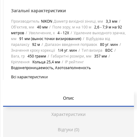
Загальні характеристики
Производитель
NIKON
Діаметр вихідної зіниці, мм
3,3 мм
Об'єктив, мм
40 мм
Поле зору, м на 100 м
2,6 - 7,9 м на 92
метров
Увеличение, х
4 - 12Х
Удаление выходного зрачка,
мм
91 мм (вынос точки визирования)
Відбудова від
паралаксу
92 м
Діапазон введення поправок
80 уг. мин
Значення кроку корекції
1/4 уг. мин
Тип визира
BDC
Вага, гр
450 грамм
Габаритні розміри, мм
357 мм
Кріплення
Кольца 25,4 мм
IP рейтинг
Водонепроницаемость, Азотозаполненость
Всі характеристики
Опис
Характеристики
Відгуки (0)