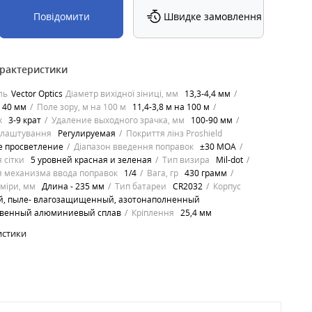
Повідомити
Швидке замовлення
арактеристики
ль
Vector Optics
Діаметр вихідної зіниці, мм
13,3-4,4 мм
40 мм
Поле зору, м на 100 м
11,4-3,8 м на 100 м
х
3-9 крат
Удаление выходного зрачка, мм
100-90 мм
алаштування
Регулируемая
Покриття лінз Proshield
е просветление
Діапазон введення поправок
±30 МОА
 сітки
5 уровней красная и зеленая
Тип визира
Mil-dot
 механизма ввода поправок
1/4
Вага, гр
430 грамм
зміри, мм
Длина - 235 мм
Тип батареи
CR2032
Корпус
й, пыле- влагозащищенный, азотонаполненный
твенный алюминиевый сплав
Кріплення
25,4 мм
истики