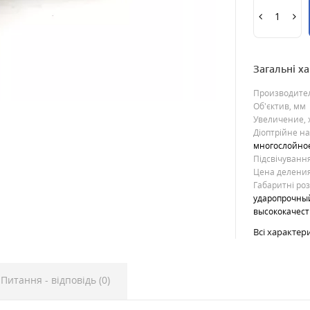
Загальні х
Производите
Об'єктив, мм
Увеличение, 
Діоптрійне н
многослойно
Підсвічування
Цена деления
Габаритні ро
ударопрочны
высококачес
Всі характер
Питання - відповідь (0)