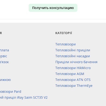
Получить консультацию
Я
КАТЕГОРІЇ
Тепловізори
оплата
Тепловізійні приціли
ервіс
Тепловізійні насадки
в’язок
Приціли нічного бачення
Тепловізори HikMicro
Тепловізори AGM
нижкою
Тепловізори ATN OTS
Тепловізори ThermEye
овізори Pard
ий приціл iRay Saim SCT35 V2