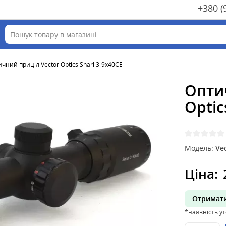
+380 (
чний приціл Vector Optics Snarl 3-9x40CE
Опти
Optic
Модель:
Ve
Ціна:
Отримати
*наявність у