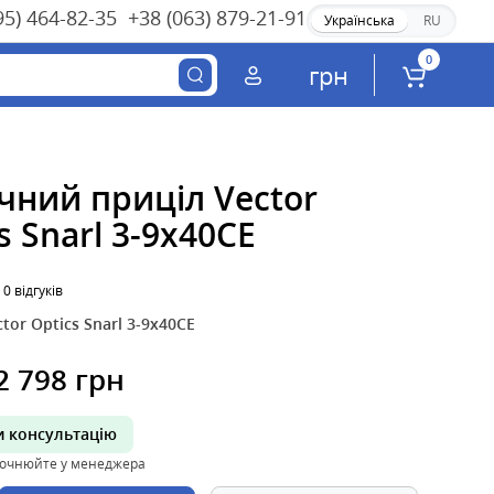
95) 464-82-35
+38 (063) 879-21-91
Українська
RU
0
грн
чний приціл Vector
s Snarl 3-9x40CE
0 відгуків
ctor Optics Snarl 3-9x40CE
2 798 грн
 консультацію
точнюйте у менеджера