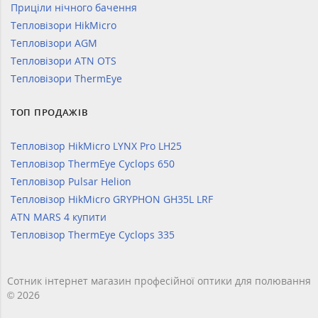
Приціли нічного бачення
Тепловізори HikMicro
Тепловізори AGM
Тепловізори ATN OTS
Тепловізори ThermEye
ТОП ПРОДАЖІВ
Тепловізор HikMicro LYNX Pro LH25
Тепловізор ThermEye Cyclops 650
Тепловізор Pulsar Helion
Тепловізор HikMicro GRYPHON GH35L LRF
ATN MARS 4 купити
Тепловізор ThermEye Cyclops 335
Сотник інтернет магазин професійної оптики для полювання
© 2026