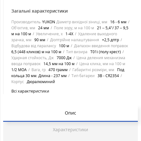
Загальні характеристики
Производитель
YUKON
Діаметр вихідної зіниці, мм
16 - 6 мм
Об'єктив, мм
24 мм
Поле зору, м на 100 м
21 – 5,4°/ 37 – 9,5
м на 100 м
Увеличение, х
1-4Х
Удаление выходного
зрачка, мм
90 мм
Діоптрійне налаштування
+2,5 дптр
Відбудова від паралаксу
100 м
Діапазон введення поправок
6,5 (448 кликов) м на 100 м
Тип визира
T01i (полу крест)
Ударная стойкость, Дж
7000 Дж
Цена деления механизма
ввода поправок
14,5 мм на 100 м
Цена клика, мм на 100 м
1/2 МОА
Вага, гр
470 грамм
Габаритні розміри, мм
Под
кольца 30 мм. Длина - 237 мм
Тип батареи
3В - CR2354
Корпус
Дюралюминий
Всі характеристики
Опис
Характеристики