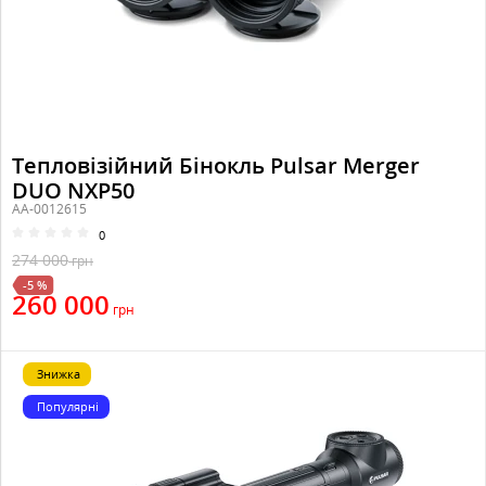
Тепловізійний Бінокль Pulsar Merger
DUO NXP50
AA-0012615
0
274 000
грн
-5 %
260 000
грн
Знижка
Популярні