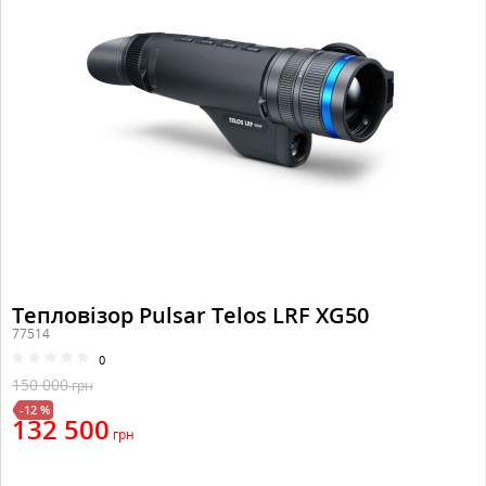
Тепловізор Pulsar Telos LRF XG50
77514
0
150 000
грн
-12 %
132 500
грн