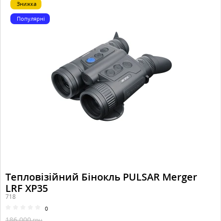
Знижка
Популярні
Тепловізійний Бінокль PULSAR Merger
LRF XP35
718
0
186 000
грн