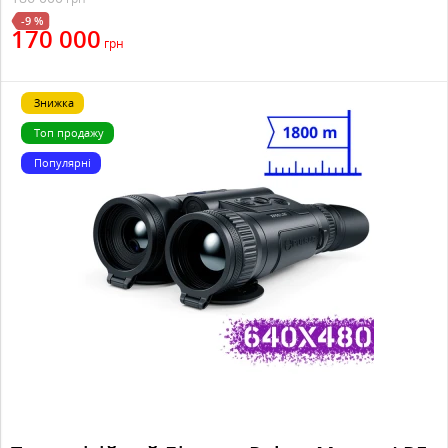
-9 %
170 000
грн
Знижка
Топ продажу
Популярні