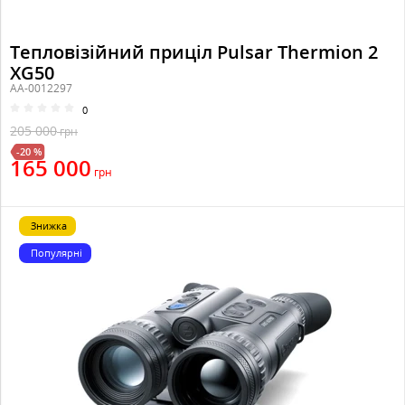
Тепловізійний приціл Pulsar Thermion 2
XG50
AA-0012297
0
205 000
грн
-20 %
165 000
грн
Знижка
Популярні