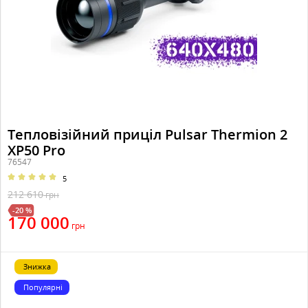
Тепловізійний приціл Pulsar Thermion 2
XP50 Pro
76547
5
212 610
грн
-20 %
170 000
грн
Знижка
Популярні