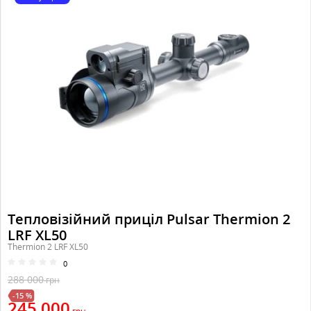
Тепловізійний приціл Pulsar Thermion 2
LRF XL50
Thermion 2 LRF XL50
0
288 000
грн
-15 %
245 000