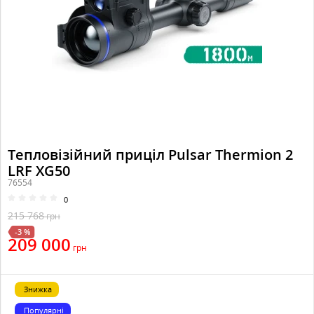
Тепловізійний приціл Pulsar Thermion 2
LRF XG50
76554
0
215 768
грн
-3 %
209 000
грн
Знижка
Популярні