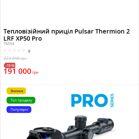
Тепловізійний приціл Pulsar Thermion 2
LRF XP50 Pro
76554
0
223 800
грн
-15 %
191 000
грн
Знижка
Топ продажу
Популярні