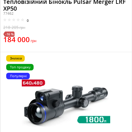
Тепловізійний Бінокль Pulsar Merger LRF
XP50
77462
0
218 205
грн
-16 %
184 000
грн
Знижка
Топ продажу
Популярні