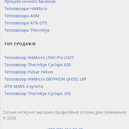
Приціли нічного бачення
Тепловізори HikMicro
Тепловізори AGM
Тепловізори ATN OTS
Тепловізори ThermEye
ТОП ПРОДАЖІВ
Тепловізор HikMicro LYNX Pro LH25
Тепловізор ThermEye Cyclops 650
Тепловізор Pulsar Helion
Тепловізор HikMicro GRYPHON GH35L LRF
ATN MARS 4 купити
Тепловізор ThermEye Cyclops 335
Сотник інтернет магазин професійної оптики для полювання
© 2026