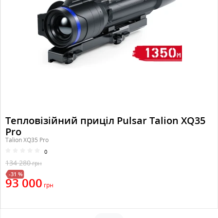
Тепловізійний приціл Pulsar Talion XQ35
Pro
Talion XQ35 Pro
0
134 280
грн
-31 %
93 000
грн