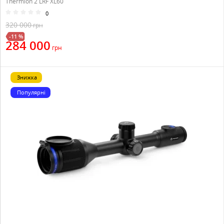
Thermion 2 LRF XL60
0
320 000
грн
-11 %
284 000
грн
Знижка
Популярні