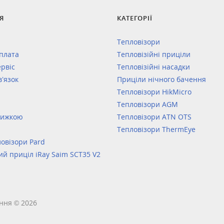
Я
КАТЕГОРІЇ
Тепловізори
оплата
Тепловізійні приціли
ервіс
Тепловізійні насадки
в’язок
Приціли нічного бачення
Тепловізори HikMicro
Тепловізори AGM
нижкою
Тепловізори ATN OTS
Тепловізори ThermEye
овізори Pard
ий приціл iRay Saim SCT35 V2
ння © 2026