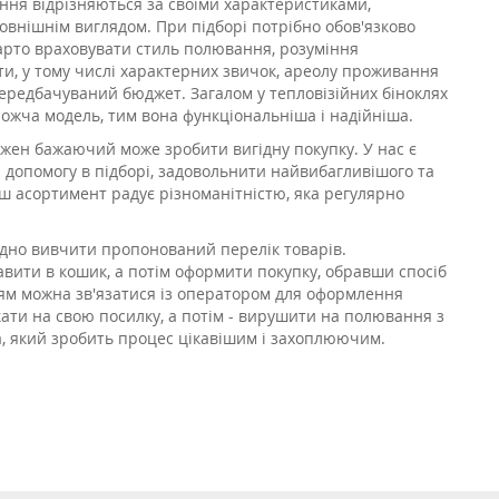
ння відрізняються за своїми характеристиками,
овнішнім виглядом. При підборі потрібно обов'язково
варто враховувати стиль полювання, розуміння
и, у тому числі характерних звичок, ареолу проживання
ередбачуваний бюджет. Загалом у тепловізійних біноклях
рожча модель, тим вона функціональніша і надійніша.
жен бажаючий може зробити вигідну покупку. У нас є
и допомогу в підборі, задовольнити найвибагливішого та
ш асортимент радує різноманітністю, яка регулярно
ідно вивчити пропонований перелік товарів.
авити в кошик, а потім оформити покупку, обравши спосіб
ням можна зв'язатися із оператором для оформлення
ати на свою посилку, а потім - вирушити на полювання з
а, який зробить процес цікавішим і захоплюючим.