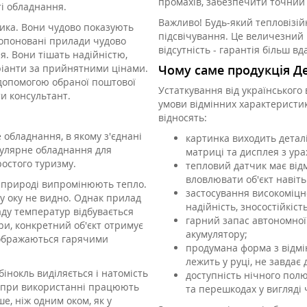
промахів, забезпечити точний
ті обладнання.
Важливо! Будь-який тепловізій
ника. Вони чудово показують
підсвічування. Це величезний 
ропоновані прилади чудово
відсутність - гарантія більш в
я. Вони тішать надійністю,
аріанти за прийнятними цінами.
Чому саме продукція Д
допомогою обраної поштової
Устаткування від українського
ти консультант.
умови відмінних характеристик
відносять:
 обладнання, в якому з'єднані
картинка виходить деталі
пулярне обладнання для
матриці та дисплея з ура
ростого туризму.
тепловий датчик має від
вловлювати об'єкт навіть
у природі випромінюють тепло.
застосування високоміцн
 оку не видно. Однак прилад
надійність, зносостійкість
аду температур відбувається
гарний запас автономної
ри, конкретний об'єкт отримує
акумулятору;
дображаються гарячими
продумана форма з відмі
лежить у руці, не завдає 
інокль виділяється і натомість
доступність нічного полю
ть:при використанні працюють
та перешкодах у вигляді 
е, ніж одним оком, як у