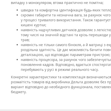
випадку з монокуляром, втома практично не помітна;
швидка та комфортна ідентифікація будь-яких теплов
скромні габарити та незначна вага, за рахунок чог
у процесі тривалого використання. Також гарантує
кишені куртки;
наявність надчутливих датчиків дозволяє з легкістю 
тому числі на значній відстані та крізь перешкоди у
трав;
наявність не тільки самого бінокля, а й матриці з е
роздільна здатність. Це дає можливість бачити пов
деталізацією, що відповідає параметрам пристрою;
наявність процесора, за рахунок чого забезпечуєть
поновлення кадрів. Відповідно, вдається спостерігат
перебувають у русі в режимі реального часу.
Конкретні характеристики та комплектація визначають
розмаїтість товарів від виробника Дельта дозволяє без 
варіант відповідно до необхідного функціонала, поставле
бюджету.