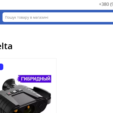
+380 (
lta