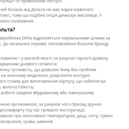
 приціл та правильний постріл.
ний бінокль від Дельта не має інфрачервоного
плюс, тому що подібна опція демаскує мисливця. Її
далого полювання.
ельта?
 виробника Delta відрізняється нормальними цінами за
. До загальних переваг тепловізійних біноклів бренду
зованою і у високій якості за рахунок гарного дозволу
хуванням цінового сегмента;
мінну чутливість, що дозволяє йому без проблем
 на значному видаленні, розрізняти контури;
ого сплаву для виготовлення корпусу, що забезпечує
, вологостійкість;
 роботи завдяки вбудованому або зовнішньому
нною ергономікою, за рахунок чого прилад зручно
дискомфорту під час тривалої експлуатації;
вання при негативних температурах, дощі, снігу, тумані
чагарників, трави, каміння.