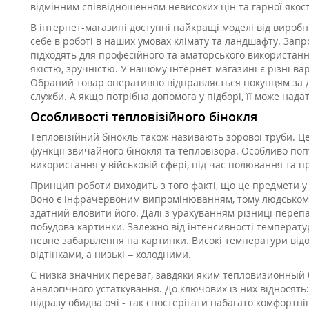
відмінним співвідношенням невисоких цін та гарної якос
В інтернет-магазині доступні найкращі моделі від вироб
себе в роботі в наших умовах клімату та ландшафту. Зап
підходять для професійного та аматорського використанн
якістю, зручністю. У нашому інтернет-магазині є різні в
Обраний товар оперативно відправляється покупцям за 
служби. А якщо потрібна допомога у підборі, її може нада
Особливості тепловізійного бінокля
Тепловізійний бінокль також називають зорової труби. Це
функції звичайного бінокля та тепловізора. Особливо по
використання у військовій сфері, під час полювання та п
Принцип роботи виходить з того факті, що це предмети 
Воно є інфрачервоним випромінюванням, тому людському
здатний вловити його. Далі з урахуванням різниці переп
побудова картинки. Залежно від інтенсивності температу
певне забарвлення на картинки. Високі температури ві
відтінками, а низькі – холодними.
Є низка значних переваг, завдяки яким тепловизионный б
аналогічного устаткування. До ключових із них віднося
відразу обидва очі - так спостерігати набагато комфортніш