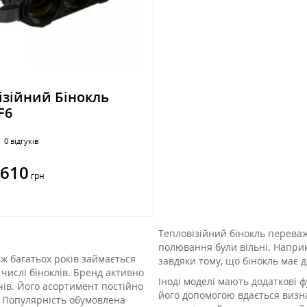
ізійний Бінокль
F6
0 відгуків
 610
грн
Тепловізійний бінокль переваж
полювання були вільні. Наприк
вж багатьох років займається
завдяки тому, що бінокль має 
 числі біноклів. Бренд активно
Іноді моделі мають додаткові 
чів. Його асортимент постійно
його допомогою вдається визна
 Популярність обумовлена