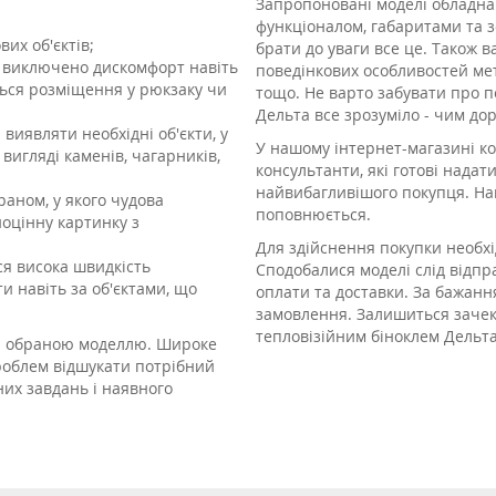
Запропоновані моделі обладна
функціоналом, габаритами та з
их об'єктів;
брати до уваги все це. Також 
о виключено дискомфорт навіть
поведінкових особливостей мет
ться розміщення у рюкзаку чи
тощо. Не варто забувати про п
Дельта все зрозуміло - чим до
виявляти необхідні об'єкти, у
У нашому інтернет-магазині ко
 вигляді каменів, чагарників,
консультанти, які готові надат
найвибагливішого покупця. На
краном, у якого чудова
поповнюється.
ноцінну картинку з
Для здійснення покупки необх
ся висока швидкість
Сподобалися моделі слід відпр
и навіть за об'єктами, що
оплати та доставки. За бажан
замовлення. Залишиться зачек
тепловізійним біноклем Дельт
ся обраною моделлю. Широке
проблем відшукати потрібний
них завдань і наявного