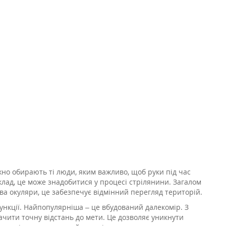
но обирають ті люди, яким важливо, щоб руки під час
лад, це може знадобитися у процесі стрілянини. Загалом
два окуляри, це забезпечує відмінний перегляд територій.
функції. Найпопулярніша – це вбудований далекомір. З
чити точну відстань до мети. Це дозволяє уникнути