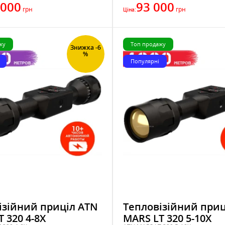
 000
93 000
грн
грн
Ціна:
жу
Топ продажу
Знижка -6
%
Популярні
ізійний приціл ATN
Тепловізійний приц
 320 4-8X
MARS LT 320 5-10X