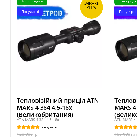
Топ продажу
Топ прода
Знижка
-11 %
Популярні
Популярні
Тепловізійний приціл ATN
Теплов
MARS 4 384 4.5-18x
MARS 4 
(Великобритания)
(Велик
ATN MARS 4 384 4.5-18x
ATN MARS 4 
7 відгуків
120 000
165 000
грн
гр