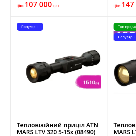
107 000
147
грн
Ціна:
Ціна:
Популярні
Топ прода
Популярні
Тепловізійний приціл ATN
Теплов
MARS LTV 320 5-15x (08490)
MARS LT