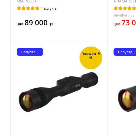
MSLTV335X
ATN MARS LT
1 відгуків
78 000
грн
89 000
73 
грн
Ціна:
Ціна:
Популярні
Популярні
Знижка -5
%