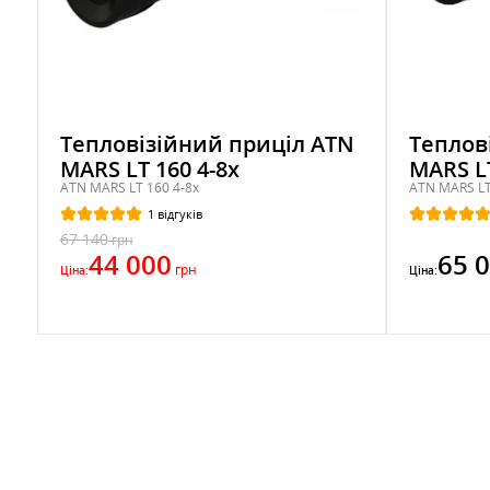
Тепловізійний приціл ATN
Теплов
MARS LT 160 4-8x
MARS LT
ATN MARS LT 160 4-8x
ATN MARS LT
1 відгуків
67 140
грн
44 000
65 
грн
Ціна:
Ціна: