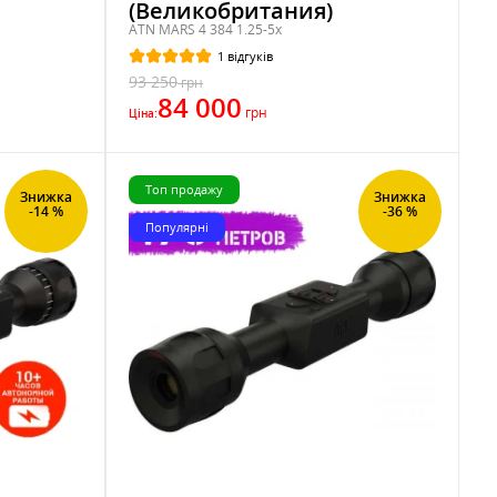
(Великобритания)
ATN MARS 4 384 1.25-5x
1 відгуків
93 250
грн
84 000
грн
Ціна:
Топ продажу
Знижка
Знижка
-14 %
-36 %
Популярні