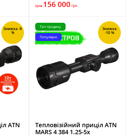
156 000
грн
Ціна:
Топ продажу
Знижка -8
Знижка
%
-10 %
Популярні
іл ATN
Тепловізійний приціл ATN
MARS 4 384 1.25-5x