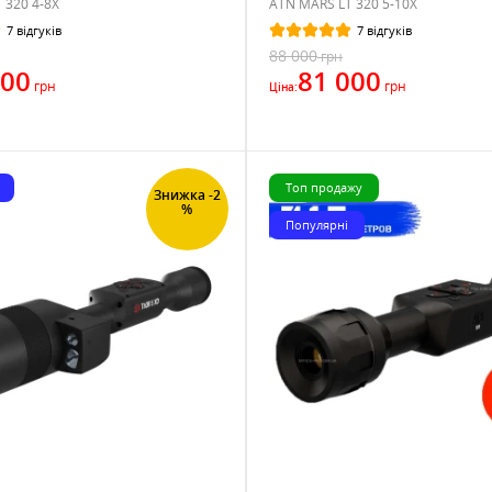
 320 4-8X
ATN MARS LT 320 5-10X
7 відгуків
7 відгуків
88 000
грн
000
81 000
грн
грн
Ціна:
Топ продажу
Знижка -2
%
Популярні