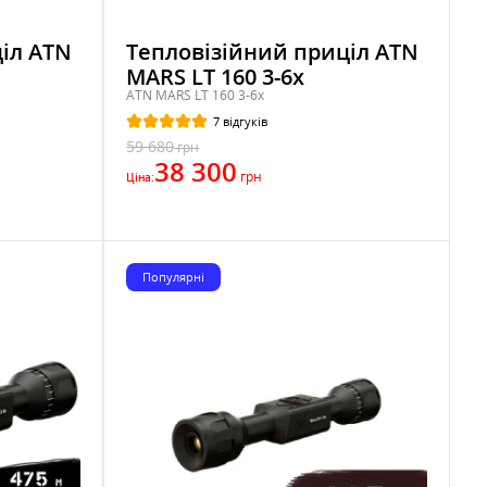
іл ATN
Тепловізійний приціл ATN
MARS LT 160 3-6x
ATN MARS LT 160 3-6x
7 відгуків
59 680
грн
38 300
грн
Ціна:
Популярні