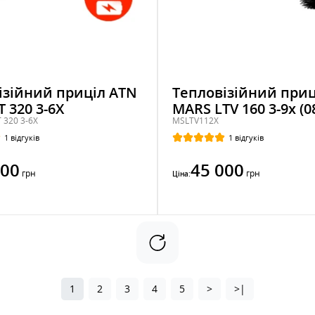
ізійний приціл ATN
Тепловізійний приц
 320 3-6X
MARS LTV 160 3-9x (0
 320 3-6X
MSLTV112X
1 відгуків
1 відгуків
000
45 000
грн
грн
Ціна:
1
2
3
4
5
>
>|