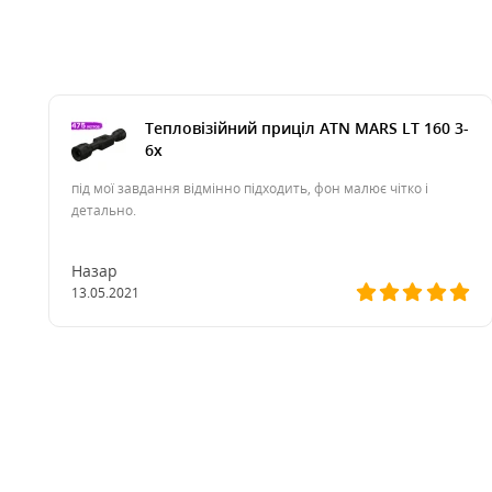
Тепловізійний приціл ATN MARS LT 160 3-
6x
під мої завдання відмінно підходить, фон малює чітко і
детально.
Назар
13.05.2021