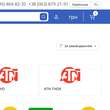
95) 464-82-35
+38 (063) 879-21-91
Українська
RU
0
грн
За замовчуванням
-HD
ATN THOR