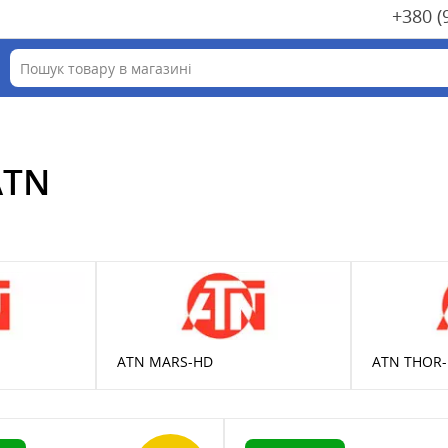
+380 (
ATN
ATN MARS-HD
ATN THOR