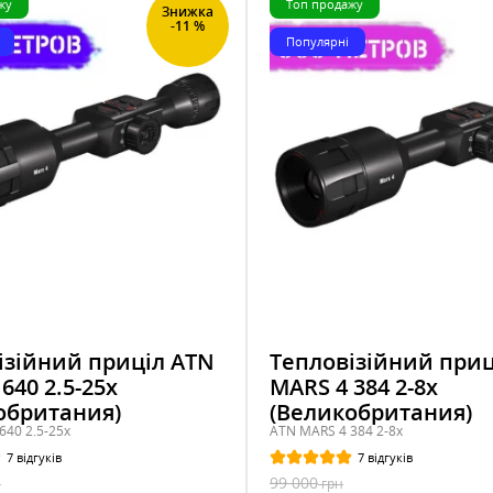
жу
Топ продажу
Знижка
-11 %
Популярні
ізійний приціл ATN
Тепловізійний приц
640 2.5-25x
MARS 4 384 2-8x
обритания)
(Великобритания)
640 2.5-25x
ATN MARS 4 384 2-8x
7 відгуків
7 відгуків
99 000
н
грн