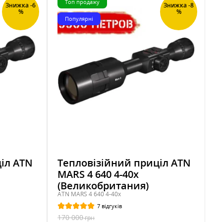
Топ продажу
Знижка -6
Знижка -8
%
%
Популярні
іл ATN
Тепловізійний приціл ATN
MARS 4 640 4-40x
(Великобритания)
ATN MARS 4 640 4-40x
7 відгуків
170 000
грн