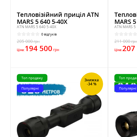
Тепловізійний приціл ATN
Теплов
MARS 5 640 5-40X
MARS 5 
ATN MARS 5 640 5-40X
ATN MARS 5 
0 відгуків
205 000
211 000
грн
гр
194 500
207
грн
Ціна:
Ціна:
Топ продажу
Топ прода
Знижка
-34 %
Популярні
Популярні