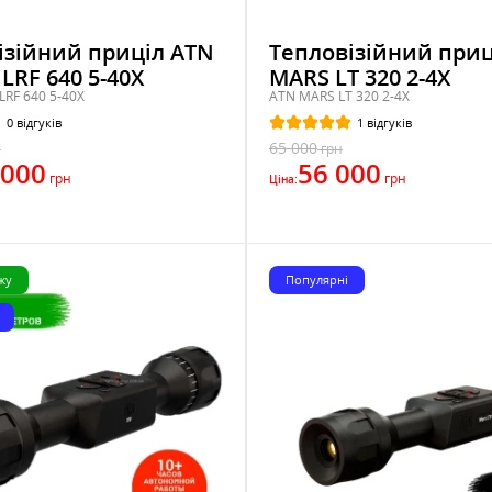
ізійний приціл ATN
Тепловізійний приц
LRF 640 5-40X
MARS LT 320 2-4X
LRF 640 5-40X
ATN MARS LT 320 2-4X
0 відгуків
1 відгуків
65 000
н
грн
 000
56 000
грн
грн
Ціна:
жу
Популярні