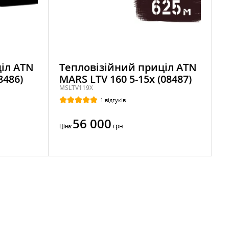
іл ATN
Тепловізійний приціл ATN
8486)
MARS LTV 160 5-15x (08487)
MSLTV119X
1 відгуків
56 000
грн
Ціна: