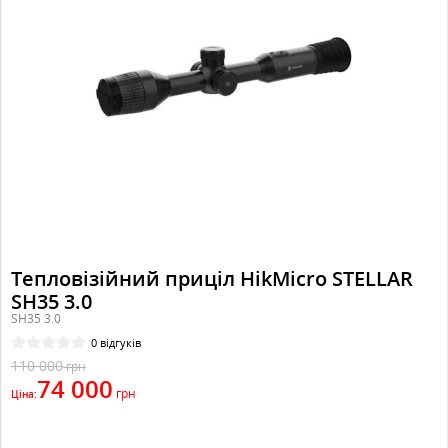
Тепловізійний приціл HikMicro STELLAR
SH35 3.0
SH35 3.0
0 відгуків
110 000
грн
74 000
грн
Ціна: