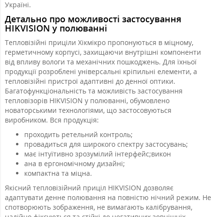
Україні.
Детально про можливості застосування
HIKVISION у полюванні
Тепловізійні приціли Хікмікро пропонуються в міцному,
герметичному корпусі, захищаючи внутрішні компоненти
від впливу вологи та механічних пошкоджень. Для їхньої
продукції розроблені універсальні кріпильні елементи, а
тепловізійні пристрої адаптивні до денної оптики.
Багатофункціональність та можливість застосування
тепловізорів HIKVISION у полюванні, обумовлено
новаторськими технологіями, що застосовуються
виробником. Вся продукція:
проходить ретельний контроль;
провадиться для широкого спектру застосувань;
має інтуїтивно зрозумілий інтерфейс;викон
ана в ергономічному дизайні;
компактна та міцна.
Якісний тепловізійний приціл HIKVISION дозволяє
адаптувати денне полювання на повністю нічний режим. Не
спотворюють зображення, не вимагають калібрування,
надійно фіксуються та стійкі до негативних зовнішніх