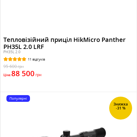
Тепловізійний приціл HikMicro Panther
PH35L 2.0 LRF
PH35L 2.0
11 відгуків
95 600
грн
88 500
грн
Ціна:
Популярні
Знижка
-31 %