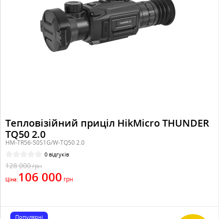
Тепловізійний приціл HikMicro THUNDER
TQ50 2.0
HM-TR56-50S1G/W-TQ50 2.0
0 відгуків
128 000
грн
106 000
грн
Ціна:
Популярні