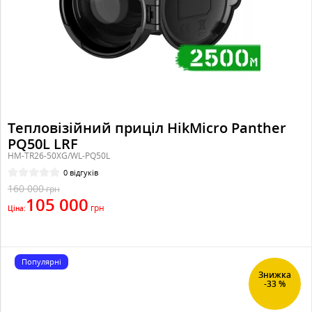
Тепловізійний приціл HikMicro Panther
PQ50L LRF
HM-TR26-50XG/WL-PQ50L
0 відгуків
160 000
грн
105 000
грн
Ціна:
Популярні
Знижка
-33 %