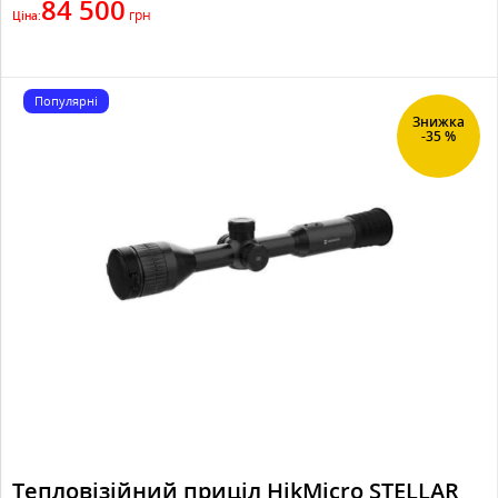
84 500
грн
Ціна:
Популярні
Знижка
-35 %
Тепловізійний приціл HikMicro STELLAR