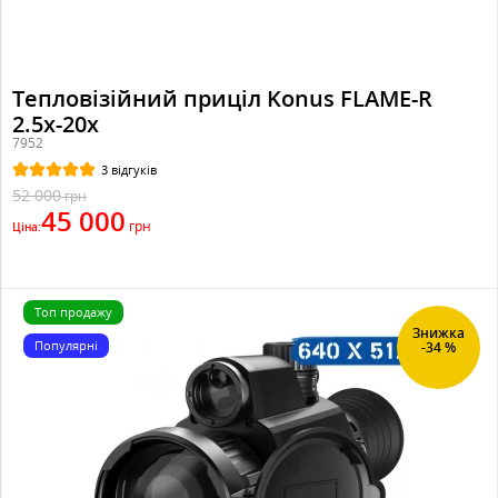
Тепловізійний приціл Konus FLAME-R
2.5x-20x
7952
3 відгуків
52 000
грн
45 000
грн
Ціна:
Топ продажу
Знижка
Популярні
-34 %