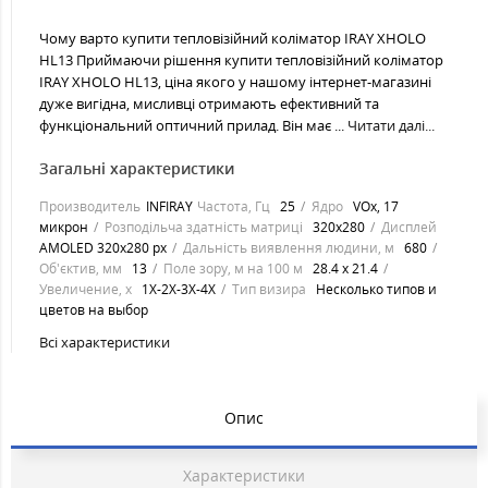
Чому варто купити тепловізійний коліматор IRAY XHOLO
HL13 Приймаючи рішення купити тепловізійний коліматор
IRAY XHOLO HL13, ціна якого у нашому інтернет-магазині
дуже вигідна, мисливці отримають ефективний та
функціональний оптичний прилад. Він має ...
Читати далі...
Загальні характеристики
Производитель
INFIRAY
Частота, Гц
25
Ядро
VOx, 17
микрон
Розподільча здатність матриці
320х280
Дисплей
AMOLED 320x280 px
Дальність виявлення людини, м
680
Об'єктив, мм
13
Поле зору, м на 100 м
28.4 х 21.4
Увеличение, х
1Х-2Х-3Х-4Х
Тип визира
Несколько типов и
цветов на выбор
Всі характеристики
Опис
Характеристики