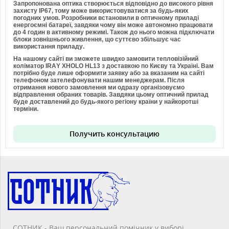
Запропонована оптика створюється відповідно до високого рівня
захисту IP67, тому може використовуватися за будь-яких
погодних умов. Розробники встановили в оптичному приладі
енергоємні батареї, завдяки чому він може автономно працювати
до 4 годин в активному режимі. Також до нього можна підключати
блоки зовнішнього живлення, що суттєво збільшує час
використання приладу.
На нашому сайті ви зможете швидко замовити тепловізійний
коліматор IRAY XHOLO HL13 з доставкою по Києву та Україні. Вам
потрібно буде лише оформити заявку або за вказаним на сайті
телефоном зателефонувати нашим менеджерам. Після
отримання нового замовлення ми одразу організовуємо
відправлення обраних товарів. Завдяки цьому оптичний прилад
буде доставлений до будь-якого регіону країни у найкоротші
терміни.
Получить консультацию
СОТНИК - Ваш персональний помічник у виборі