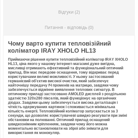
Відгуки (2)
Питання - відповідь (0)
Чому варто купити тепловізійний
коліматор IRAY XHOLO HL13
Приймаючи рішення купити тепловізійний коліматор IRAY XHOLO
HL13, ціна якого у нашому інтернет-магазині дуже вигідна,
мисливці отримають ефективний та функціональний оптичний
прилад. Він має передове оснащення, тому відкриває перед
користувачами великі можливості. У ньому застосований
германієвий об'єктив високої очистки, який забезпечує
найточнішу передачу ІЧ променів на матрицю, завдяки чому
забезпечується відмінне виявлення теплових сигнатур. В
оптичному приладі застосовано AMOLED дисплей з роздільною
здатністю 320х280 пікселів, який функціонує на органічних
діодах. Завдяки цьому забезпечується висока деталізація і
чіткість одержуваних картинок і споживається мінімальна
кількість енергії. Тепловізійний коліматор запускається за 3
секунди, що дозволяє користувачеві швидко реагувати при зміні
обстановки на полюванні. Оптичний прилад оснащений
швидкознімним кріпленням, завдяки чому його можна
моментально встановлювати на зброї або знімати для
використання як монокуляр.