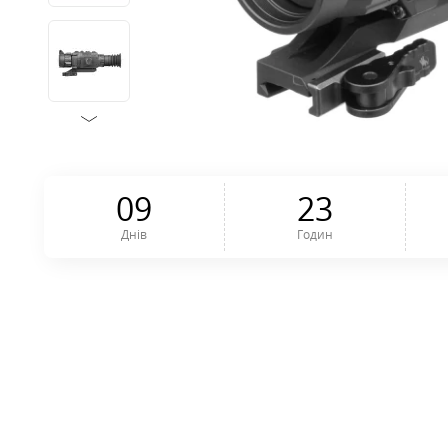
0
9
2
3
Днів
Годин