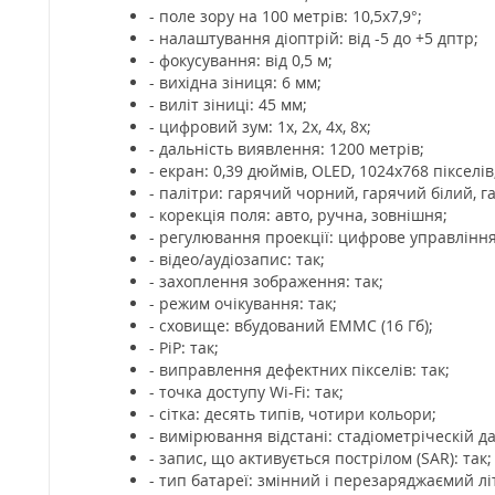
- поле зору на 100 метрів: 10,5х7,9°;
- налаштування діоптрій: від -5 до +5 дптр;
- фокусування: від 0,5 м;
- вихідна зіниця: 6 мм;
- виліт зіниці: 45 мм;
- цифровий зум: 1х, 2х, 4х, 8х;
- дальність виявлення: 1200 метрів;
- екран: 0,39 дюймів, OLED, 1024х768 пікселів
- палітри: гарячий чорний, гарячий білий, 
- корекція поля: авто, ручна, зовнішня;
- регулювання проекції: цифрове управління
- відео/аудіозапис: так;
- захоплення зображення: так;
- режим очікування: так;
- сховище: вбудований EMMC (16 Гб);
- PiP: так;
- виправлення дефектних пікселів: так;
- точка доступу Wi-Fi: так;
- сітка: десять типів, чотири кольори;
- вимірювання відстані: стадіометріческій д
- запис, що активується пострілом (SAR): так;
- тип батареї: змінний і перезаряджаємий лі