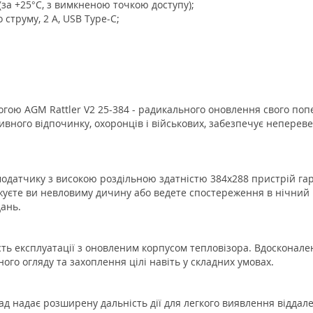
(за +25°C, з вимкненою точкою доступу);
струму, 2 А, USB Type-C;
гою AGM Rattler V2 25-384 - радикального оновлення свого по
ного відпочинку, охоронців і військових, забезпечує непереверш
рмодатчику з високою роздільною здатністю 384x288 пристрій га
ежуєте ви невловиму дичину або ведете спостереження в нічний
ань.
сть експлуатації з оновленим корпусом тепловізора. Вдосконале
го огляду та захоплення цілі навіть у складних умовах.
д надає розширену дальність дії для легкого виявлення віддален