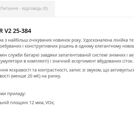
Питання - відповідь (0)
 V2 25-384
на з найбільш очікуваних новинок року. Удосконалена лінійка 
атребуваних і конструктивних рішень в одному елегантному новом
н служби батареї завдяки запатентованій системі знімних і а
кумулятори в комплекті) і значний асортимент вбудованих сіток.
я яскравості та контрастності, запис зі звуком, що активується
ості (менше 20 мК) на ринку.
ами приладу:
ьній площині 12 мкм, VOx;