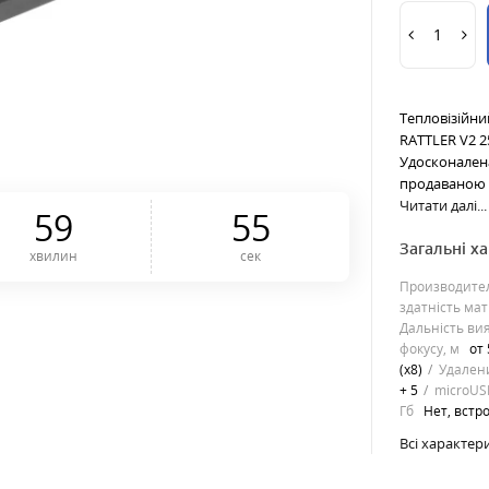
Тепловізійни
RATTLER V2 2
Удосконалена
продаваною в
Читати далі...
5
9
5
4
Загальні х
хвилин
сек
Производите
здатність ма
Дальність ви
фокусу, м
от 
(x8)
Удален
+ 5
microUS
Гб
Нет, встр
Всі характер