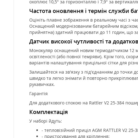
охоплює 10,5° за горизонталлю і 7,9° за вертикал
Частота оновлення і термін служби ба
Оцініть плавне зображення в реальному часі з час
Оснащений модернізованим батарейним відсіком, 
прийнятна) здатний працювати до 11 годин, що за
Датчик високої чутливості та додатков
Монокуляр оснащений новим термодатчиком 12 мкм
освітленості (або повної темряви). Крім того, ско
варіантів налаштування прицільної сітки для різних
Залишайтеся на зв'язку з під'єднанням до точки д
швидко та легко знімати й повторно прикріплювати
рукавичках.
Гарантія
Для додаткового спокою на Rattler V2 25-384 пошир
Комплектація
У наборі йдуть:
- тепловізійний приціл AGM RATTLER V2 25-3
- пристосування для кріплення;