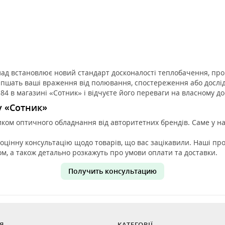
лад встановлює новий стандарт досконалості теплобачення, пр
ліпшать ваші враження від полювання, спостереження або дослі
4 в магазині «Сотник» і відчуєте його переваги на власному до
у «Сотник»
ом оптичного обладнання від авторитетних брендів. Саме у нас
ноцінну консультацію щодо товарів, що вас зацікавили. Наші пр
ом, а також детально розкажуть про умови оплати та доставки.
Получить консультацию
Я
КАТЕГОРІЇ