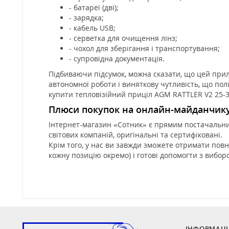
- батареї (дві);
- зарядка;
- кабель USB;
- серветка для очищення лінз;
- чохол для зберігання і транспортування;
- супровідна документація.
Підбиваючи підсумок, можна сказати, що цей при
автономної роботи і виняткову чутливість, що по
купити тепловізійний приціл AGM RATTLER V2 25-38
Плюси покупок на онлайн-майданчик
Інтернет-магазин «Сотник» є прямим постачальник
світових компаній, оригінальні та сертифіковані.
Крім того, у нас ви завжди зможете отримати пов
кожну позицію окремо) і готові допомогти з вибор
ІНФОРМАЦІ