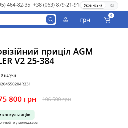
95) 464-82-35
+38 (063) 879-21-91
Українська
RU
0
грн
овізійний приціл AGM
ER V2 25-384
0 відгуків
4204550204R231
75 800 грн
106 500 грн
 консультацію
точнюйте у менеджера