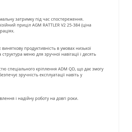
імальну затримку під час спостереження.
зійний приціл AGM RATTLER V2 25-384 (ціна
раціях.
виняткову продуктивність в умовах низької
 структура меню для зручної навігації і десять
істю спеціального кріплення ADM QD, що дає змогу
езпечує зручність експлуатації навіть у
влення і надійну роботу на довгі роки.