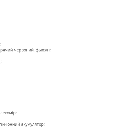
;
гарячий червоний, фьюжн;
;
алекомір;
тій-іонний акумулятор;