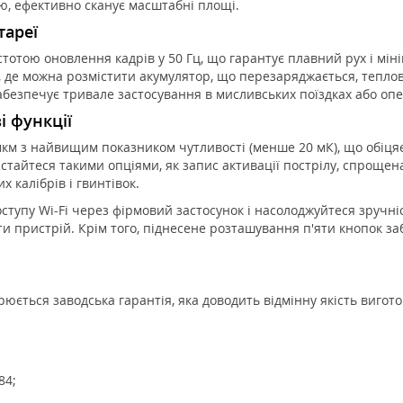
лю, ефективно сканує масштабні площі.
тареї
тотою оновлення кадрів у 50 Гц, що гарантує плавний рух і мін
де можна розмістити акумулятор, що перезаряджається, теплові
безпечує тривале застосування в мисливських поїздках або опе
і функції
 з найвищим показником чутливості (менше 20 мК), що обіцяє 
ристайтеся такими опціями, як запис активації пострілу, спрощена
 калібрів і гвинтівок.
оступу Wi-Fi через фірмовий застосунок і насолоджуйтеся зручн
 пристрій. Крім того, піднесене розташування п'яти кнопок заб
юється заводська гарантія, яка доводить відмінну якість вигото
84;