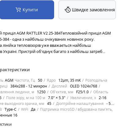
Купити
Швидке замовлення
й приціл AGM RATTLER V2 25-384Тепловізійний приціл AGM
5-384 - одна з найбільш очікуваних новинок року.
 лінійка тепловізорів уже вважається найбільш
 Україні. Пристрій об'єднує багато з найбільш затреб...
арактеристики
ль
AGM
Частота, Гц
50
Ядро
12μm, 35 mK
Розподільча
триці
384x288 - 12 микрон
Дисплей
OLED 1024х768
явлення людини, м
1250
Об'єктив, мм
F25/1.0
Область
5
Поле зору, м на 100 м
7.0° × 5.3°
Увеличение, х
2-16
ие выходного зрачка, мм
45
Діоптрійне налаштування
- 5…
B
Type-C
WiFi
Да
Підтримка microSD / вбудована пам'ять,
оенные 16
истики