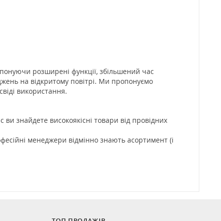
опонуючи розширені функції, збільшений час
джень на відкритому повітрі. Ми пропонуємо
свіді використання.
 ви знайдете високоякісні товари від провідних
офесійні менеджери відмінно знають асортимент (і
ТОП ПРОДАЖІВ