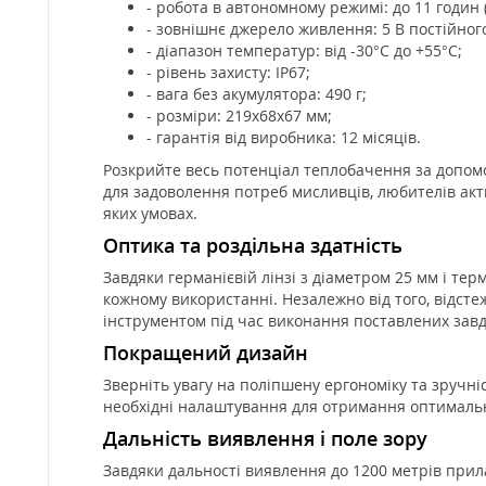
- робота в автономному режимі: до 11 годин 
- зовнішнє джерело живлення: 5 В постійного 
- діапазон температур: від -30°C до +55°C;
- рівень захисту: IP67;
- вага без акумулятора: 490 г;
- розміри: 219х68х67 мм;
- гарантія від виробника: 12 місяців.
Розкрийте весь потенціал теплобачення за допомо
для задоволення потреб мисливців, любителів актив
яких умовах.
Оптика та роздільна здатність
Завдяки германієвій лінзі з діаметром 25 мм і те
кожному використанні. Незалежно від того, відст
інструментом під час виконання поставлених завд
Покращений дизайн
Зверніть увагу на поліпшену ергономіку та зручні
необхідні налаштування для отримання оптимально
Дальність виявлення і поле зору
Завдяки дальності виявлення до 1200 метрів прила