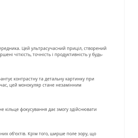
передника. Цей ультрасучасний приціл, створений
ені чіткість, точність і продуктивність у будь-
рантує контрастну та детальну картинку при
 час, цей монокуляр стане незамінним
не кільце фокусування дає змогу здійснювати
их об'єктів. Крім того, ширше поле зору, що