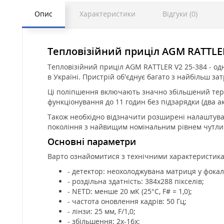
Опис
Характеристики
Відгуки (0)
Тепловізійний приціл AGM RATTLER
Тепловізійний приціл AGM RATTLER V2 25-384 - од
в Україні. Пристрій об'єднує багато з найбільш з
Ці поліпшення включають значно збільшений термі
функціонування до 11 годин без підзарядки (два а
Також необхідно відзначити розширені налаштуванн
покоління з найвищим номінальним рівнем чутлив
Основні параметри
Варто ознайомитися з технічними характеристик
- детектор: неохолоджувана матриця у фокал
- роздільна здатність: 384х288 пікселів;
- NETD: менше 20 мК (25°C, F# = 1,0);
- частота оновлення кадрів: 50 Гц;
- лінзи: 25 мм, F/1,0;
- збільшення: 2х-16х;