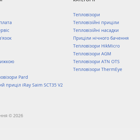
Тепловізори
оплата
Тепловізійні приціли
ервіс
Тепловізійні насадки
в’язок
Приціли нічного бачення
Тепловізори HikMicro
Тепловізори AGM
нижкою
Тепловізори ATN OTS
Тепловізори ThermEye
овізори Pard
ий приціл iRay Saim SCT35 V2
ння © 2026