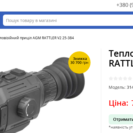
+380 (
ловізійний приціл AGM RATTLER V2 25-384
Тепл
Знижка
RATTL
30 700
грн
Модель:
31
Ціна:
Отримати
*наявність у