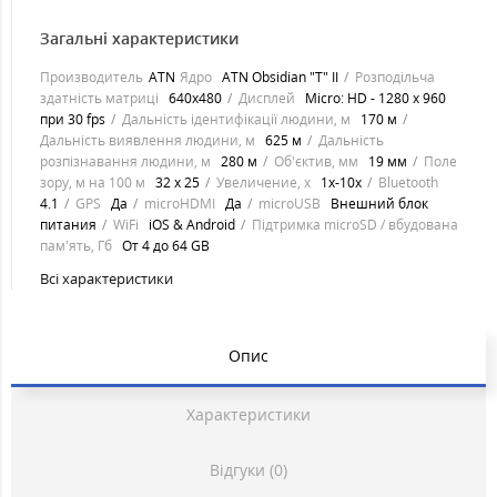
Загальні характеристики
Производитель
ATN
Ядро
ATN Obsidian "T" II
Розподільча
здатність матриці
640х480
Дисплей
Micro: HD - 1280 х 960
при 30 fps
Дальність ідентифікації людини, м
170 м
Дальність виявлення людини, м
625 м
Дальність
розпізнавання людини, м
280 м
Об'єктив, мм
19 мм
Поле
зору, м на 100 м
32 х 25
Увеличение, х
1х-10x
Bluetooth
4.1
GPS
Да
microHDMI
Да
microUSB
Внешний блок
питания
WiFi
iOS & Android
Підтримка microSD / вбудована
пам'ять, Гб
От 4 до 64 GB
Всі характеристики
Опис
Характеристики
Відгуки (0)