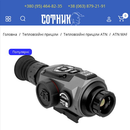
+380 (95) 464-82-35
+38 (063) 879-21-91
0
Головна
Тепловізійні приціли
Тепловізійні приціли ATN
ATN MARS
Популярні