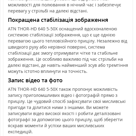
можливості для полювання в нічний час і забезпечує
перевагу у стрільбі на далекі відстані.
Покращена стабілізація зображення
ATN THOR-HD 640 5-50X оснащений вдосконаленою
системою стабілізації зображення, що є ще однією
перевагою цього тепловізійного прицілу. Незалежно від
швидкого руху або нерівної поверхні, система
стабілізації дає змогу отримувати чітке та стабільне
зображення. Це особливо важливо під час стрільби на
далекі відстані, де навіть найменший зсув або тремтіння
можуть істотно вплинути на точність.
Запис відео та фото
ATN THOR-HD 640 5-50X також пропонує можливість
запису приголомшливих відео і фотографій прямо з
прицілу. Це чудовий спосіб зафіксувати свої мисливські
пригоди та ділитися ними з іншими. Ви можете
записувати відео високої якості і робити деталізовані
фотографії за допомогою цього прицілу, щоб зберегти
яскраві моменти й успіхи ваших мисливських
експедицій.