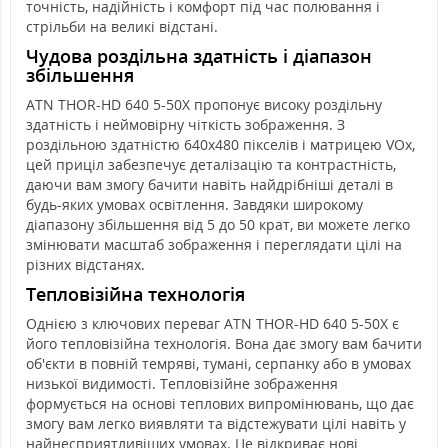
точність, надійність і комфорт під час полювання і
стрільби на великі відстані.
Чудова роздільна здатність і діапазон
збільшення
ATN THOR-HD 640 5-50X пропонує високу роздільну
здатність і неймовірну чіткість зображення. З
роздільною здатністю 640x480 пікселів і матрицею VOx,
цей приціл забезпечує деталізацію та контрастність,
даючи вам змогу бачити навіть найдрібніші деталі в
будь-яких умовах освітлення. Завдяки широкому
діапазону збільшення від 5 до 50 крат, ви можете легко
змінювати масштаб зображення і переглядати цілі на
різних відстанях.
Тепловізійна технологія
Однією з ключових переваг ATN THOR-HD 640 5-50X є
його тепловізійна технологія. Вона дає змогу вам бачити
об'єкти в повній темряві, тумані, серпанку або в умовах
низької видимості. Тепловізійне зображення
формується на основі теплових випромінювань, що дає
змогу вам легко виявляти та відстежувати цілі навіть у
найнесприятливіших умовах. Це відкриває нові