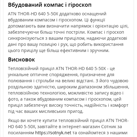
Вбудований компас і гіроскоп
ATN THOR-HD 640 5-50X додатково оснащений
вбудованим компасом і гіроскопом. Ці функції
допомагають вам визначити напрямок і орієнтацію цілі,
забезпечуючи більш точні постріли. Компас і гіроскоп
синхронізуються з вашим прицілом, надаючи додаткові
дані про вашу позицію і рух, що робить використання
цього прицілу ще більш ефективним і зручним.
Висновок
Тепловізійний приціл ATN THOR-HD 640 5-50X - це
унікальне оптичне спорядження, призначене для
полювання і стрільби на великі відстані. З його чудовою
роздільною здатністю, широким діапазоном збільшення,
тепловізійною технологією, можливістю запису відео і
фото, а також вбудованим компасом і гіроскопом, цей
приціл забезпечує високу точність, надійність і комфорт
під час ваших мисливських пригод.
Якщо ви хочете купити тепловізійний приціл ATN THOR-
HD 640 5-50X, завітайте в інтернет-магазин Сотник за
посиланням
https://sotnyk.net
та ознайомтеся з нашими