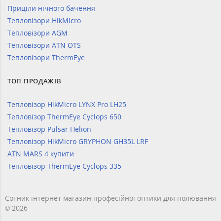
Приціли нічного бачення
Тепловізори HikMicro
Тепловізори AGM
Тепловізори ATN OTS
Тепловізори ThermEye
ТОП ПРОДАЖІВ
Тепловізор HikMicro LYNX Pro LH25
Тепловізор ThermEye Cyclops 650
Тепловізор Pulsar Helion
Тепловізор HikMicro GRYPHON GH35L LRF
ATN MARS 4 купити
Тепловізор ThermEye Cyclops 335
Сотник інтернет магазин професійної оптики для полювання
© 2026