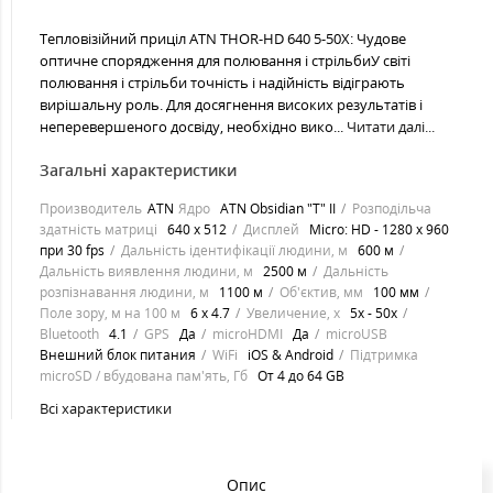
Тепловізійний приціл ATN THOR-HD 640 5-50X: Чудове
оптичне спорядження для полювання і стрільбиУ світі
полювання і стрільби точність і надійність відіграють
вирішальну роль. Для досягнення високих результатів і
неперевершеного досвіду, необхідно вико...
Читати далі...
Загальні характеристики
Производитель
ATN
Ядро
ATN Obsidian "T" II
Розподільча
здатність матриці
640 х 512
Дисплей
Micro: HD - 1280 х 960
при 30 fps
Дальність ідентифікації людини, м
600 м
Дальність виявлення людини, м
2500 м
Дальність
розпізнавання людини, м
1100 м
Об'єктив, мм
100 мм
Поле зору, м на 100 м
6 x 4.7
Увеличение, х
5х - 50х
Bluetooth
4.1
GPS
Да
microHDMI
Да
microUSB
Внешний блок питания
WiFi
iOS & Android
Підтримка
microSD / вбудована пам'ять, Гб
От 4 до 64 GB
Всі характеристики
Опис