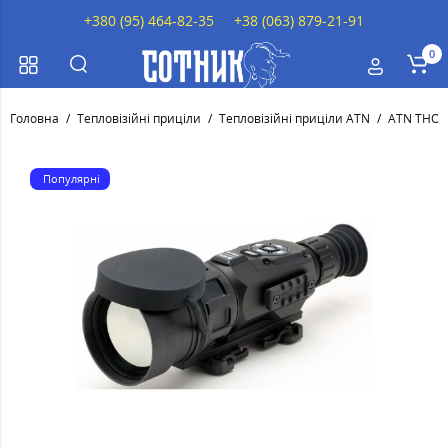
+380 (95) 464-82-35
+38 (063) 879-21-91
0
Головна
Тепловізійні приціли
Тепловізійні приціли ATN
ATN THOR
Популярні