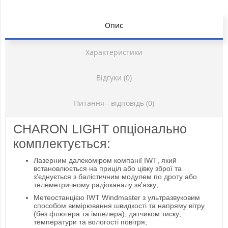
Опис
Характеристики
Відгуки (0)
Питання - відповідь (0)
CHARON LIGHT опціонально
комплектується:
Лазерним далекоміром компанії IWT, який
встановлюється на приціл або цівку зброї та
з'єднується з балістичним модулем по дроту або
телеметричному радіоканалу зв'язку;
Метеостанцією IWT Windmaster з ультразвуковим
способом вимірювання швидкості та напряму вітру
(без флюгера та імпелера), датчиком тиску,
температури та вологості повітря;