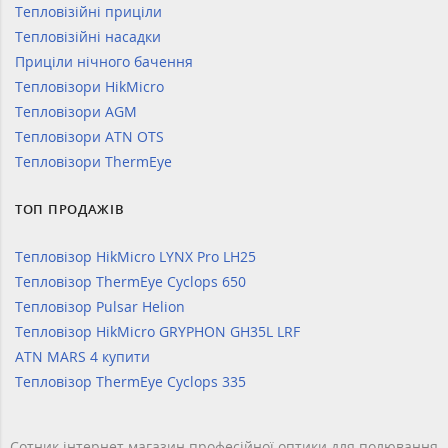
Тепловізійні приціли
Тепловізійні насадки
Приціли нічного бачення
Тепловізори HikMicro
Тепловізори AGM
Тепловізори ATN OTS
Тепловізори ThermEye
ТОП ПРОДАЖІВ
Тепловізор HikMicro LYNX Pro LH25
Тепловізор ThermEye Cyclops 650
Тепловізор Pulsar Helion
Тепловізор HikMicro GRYPHON GH35L LRF
ATN MARS 4 купити
Тепловізор ThermEye Cyclops 335
Сотник інтернет магазин професійної оптики для полювання