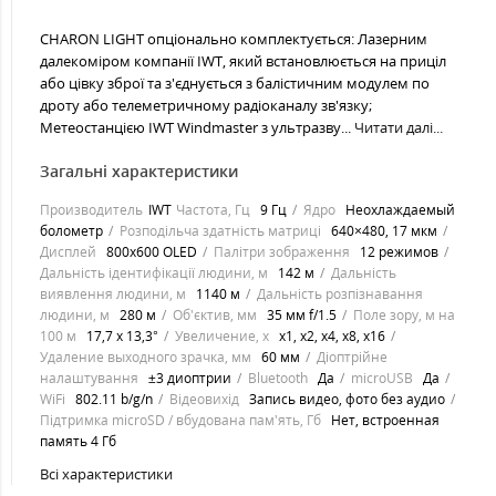
CHARON LIGHT опціонально комплектується: Лазерним
далекоміром компанії IWT, який встановлюється на приціл
або цівку зброї та з'єднується з балістичним модулем по
дроту або телеметричному радіоканалу зв'язку;
Метеостанцією IWT Windmaster з ультразву...
Читати далі...
Загальні характеристики
Производитель
IWT
Частота, Гц
9 Гц
Ядро
Неохлаждаемый
болометр
Розподільча здатність матриці
640×480, 17 мкм
Дисплей
800х600 OLED
Палітри зображення
12 режимов
Дальність ідентифікації людини, м
142 м
Дальність
виявлення людини, м
1140 м
Дальність розпізнавання
людини, м
280 м
Об'єктив, мм
35 мм f/1.5
Поле зору, м на
100 м
17,7 х 13,3°
Увеличение, х
х1, x2, x4, x8, x16
Удаление выходного зрачка, мм
60 мм
Діоптрійне
налаштування
±3 диоптрии
Bluetooth
Да
microUSB
Да
WiFi
802.11 b/g/n
Відеовихід
Запись видео, фото без аудио
Підтримка microSD / вбудована пам'ять, Гб
Нет, встроенная
память 4 Гб
Всі характеристики