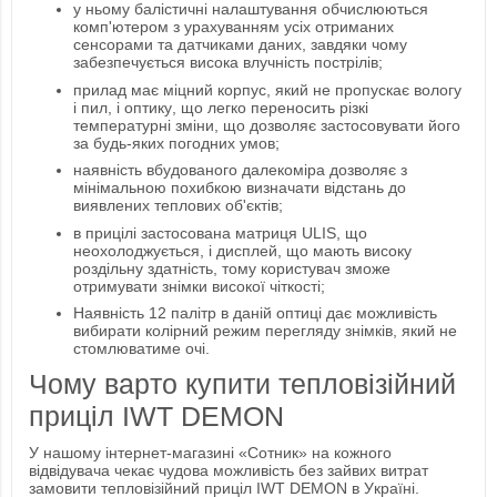
у ньому балістичні налаштування обчислюються
комп'ютером з урахуванням усіх отриманих
сенсорами та датчиками даних, завдяки чому
забезпечується висока влучність пострілів;
прилад має міцний корпус, який не пропускає вологу
і пил, і оптику, що легко переносить різкі
температурні зміни, що дозволяє застосовувати його
за будь-яких погодних умов;
наявність вбудованого далекоміра дозволяє з
мінімальною похибкою визначати відстань до
виявлених теплових об'єктів;
в прицілі застосована матриця ULIS, що
неохолоджується, і дисплей, що мають високу
роздільну здатність, тому користувач зможе
отримувати знімки високої чіткості;
Наявність 12 палітр в даній оптиці дає можливість
вибирати колірний режим перегляду знімків, який не
стомлюватиме очі.
Чому варто купити тепловізійний
приціл IWT DEMON
У нашому інтернет-магазині «Сотник» на кожного
відвідувача чекає чудова можливість без зайвих витрат
замовити тепловізійний приціл IWT DEMON в Україні.