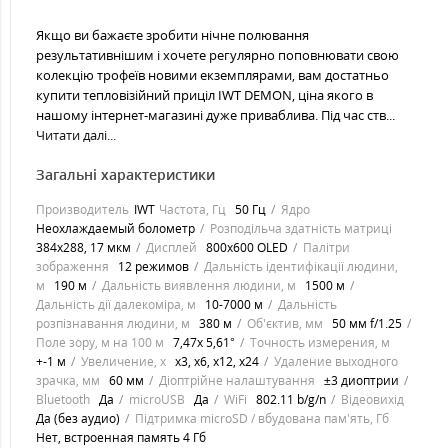
Якщо ви бажаєте зробити нічне полювання
результативнішим і хочете регулярно поповнювати свою
колекцію трофеїв новими екземплярами, вам достатньо
купити тепловізійний приціл IWT DEMON, ціна якого в
нашому інтернет-магазині дуже приваблива. Під час ств...
Читати далі...
Загальні характеристики
Производитель
IWT
Частота, Гц
50 Гц
Ядро
Неохлаждаемый болометр
Розподільча здатність матриці
384х288, 17 мкм
Дисплей
800х600 OLED
Палітри
зображення
12 режимов
Дальність ідентифікації людини,
м
190 м
Дальність виявлення людини, м
1500 м
Дальність дії далекоміра, м
10-7000 м
Дальність
розпізнавання людини, м
380 м
Об'єктив, мм
50 мм f/1.25
Поле зору, м на 100 м
7,47х 5,61°
Точность измерения, м
+-1 м
Увеличение, х
х3, х6, х12, х24
Удаление выходного
зрачка, мм
60 мм
Діоптрійне налаштування
±3 диоптрии
Bluetooth
Да
microUSB
Да
WiFi
802.11 b/g/n
Відеовихід
Да (без аудио)
Підтримка microSD / вбудована пам'ять, Гб
Нет, встроенная память 4 Гб