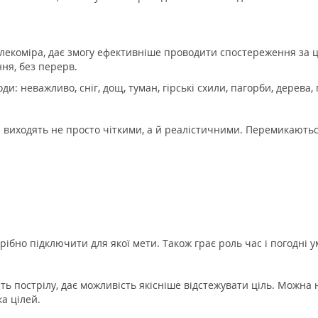
алекоміра, дає змогу ефективніше проводити спостереження за ц
ння, без перерв.
: неважливо, сніг, дощ, туман, гірські схили, пагорби, дерева, 
 виходять не просто чіткими, а й реалістичними. Перемикають
ібно підключити для якої мети. Також грає роль час і погодні у
ь пострілу, дає можливість якісніше відстежувати ціль. Можна н
ка цілей.