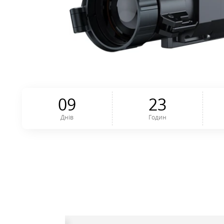
0
9
2
3
Днів
Годин