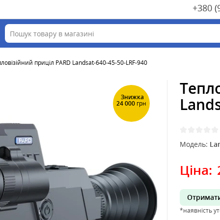
+380 (
ловізійний приціл PARD Landsat-640-45-50-LRF-940
Тепл
Знижка
Lands
24 000
грн
Модель:
La
Ціна:
Отримати
*наявність у