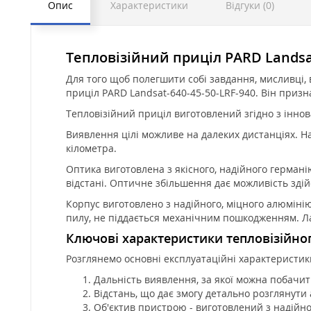
Опис
Характеристики
Відгуки (0)
Тепловізійний приціл PARD Landsat
Для того щоб полегшити собі завдання, мисливці, 
приціл PARD Landsat-640-45-50-LRF-940. Він призна
Тепловізійний приціл виготовлений згідно з інно
Виявлення цілі можливе на далеких дистанціях. На
кілометра.
Оптика виготовлена з якісного, надійного герман
відстані. Оптичне збільшення дає можливість здій
Корпус виготовлено з надійного, міцного алюміні
пилу, не піддається механічним пошкодженням. Ла
Ключові характеристики тепловізійног
Розглянемо основні експлуатаційні характеристики
Дальність виявлення, за якої можна побачит
Відстань, що дає змогу детально розглянути 
Об'єктив пристрою - виготовлений з надійн