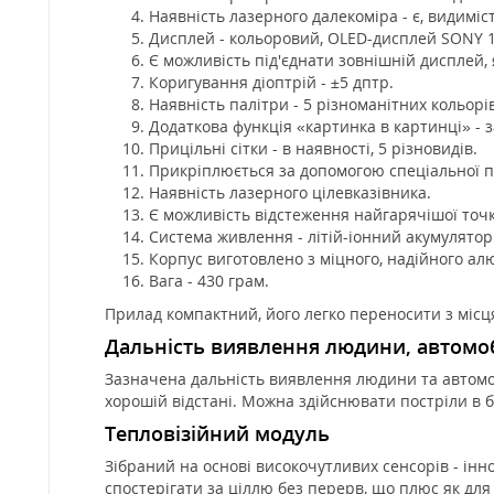
Наявність лазерного далекоміра - є, видиміс
Дисплей - кольоровий, OLED-дисплей SONY 1
Є можливість під'єднати зовнішній дисплей, 
Коригування діоптрій - ±5 дптр.
Наявність палітри - 5 різноманітних кольорів
Додаткова функція «картинка в картинці» - з
Прицільні сітки - в наявності, 5 різновидів.
Прикріплюється за допомогою спеціальної п
Наявність лазерного цілевказівника.
Є можливість відстеження найгарячішої точк
Система живлення - літій-іонний акумулятор
Корпус виготовлено з міцного, надійного а
Вага - 430 грам.
Прилад компактний, його легко переносити з місця
Дальність виявлення людини, автомо
Зазначена дальність виявлення людини та автомоб
хорошій відстані. Можна здійснювати постріли в буд
Тепловізійний модуль
Зібраний на основі високочутливих сенсорів - інно
спостерігати за ціллю без перерв, що плюс як для