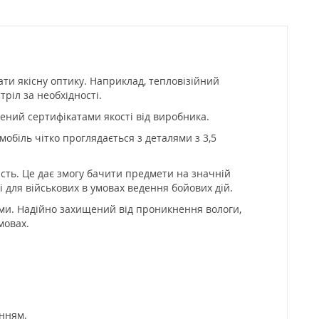
ати якісну оптику. Наприклад, тепловізійний
ріл за необхідності.
ений сертифікатами якості від виробника.
обіль чітко проглядається з деталями з 3,5
сть. Це дає змогу бачити предмети на значній
і для військових в умовах ведення бойових дій.
ами. Надійно захищений від проникнення вологи,
мовах.
енням.