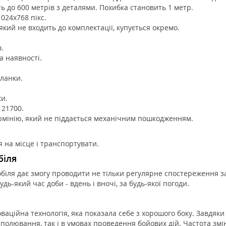
ть до 600 метрів з деталями. Похибка становить 1 метр.
024x768 пікс.
який не входить до комплектації, купується окремо.
.
а наявності.
ланки.
и.
 21700.
люмінію, який не піддається механічним пошкодженням.
 на місце і транспортувати.
біля
іля дає змогу проводити не тільки регулярне спостереження за
ь-який час доби - вдень і вночі, за будь-якої погоди.
ваційна технологія, яка показала себе з хорошого боку. Завдяки
 полювання, так і в умовах проведення бойових дій. Частота змі