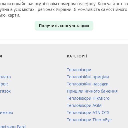
слати онлайн-заявку зі своїм номером телефону. Консультант зат
на в усіх містах і регіонах України. Є можливість самостійного
кої карти.
Получить консультацию
Я
КАТЕГОРІЇ
Тепловізори
оплата
Тепловізійні приціли
ервіс
Тепловізійні насадки
в’язок
Приціли нічного бачення
Тепловізори HikMicro
Тепловізори AGM
нижкою
Тепловізори ATN OTS
Тепловізори ThermEye
овізори Pard