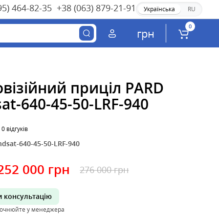
95) 464-82-35
+38 (063) 879-21-91
Українська
RU
0
грн
овізійний приціл PARD
at-640-45-50-LRF-940
0 відгуків
ndsat-640-45-50-LRF-940
252 000 грн
276 000 грн
 консультацію
точнюйте у менеджера