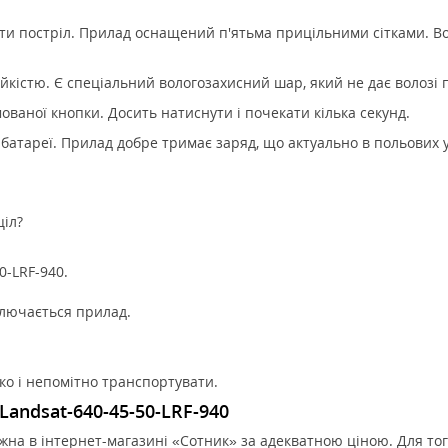
ити постріл. Прилад оснащений п'ятьма прицільними сітками. В
кістю. Є спеціальний вологозахисний шар, який не дає волозі 
ованої кнопки. Досить натиснути і почекати кілька секунд.
 батареї. Прилад добре тримає заряд, що актуально в польових
ціл?
0-LRF-940.
ключається прилад.
ко і непомітно транспортувати.
andsat-640-45-50-LRF-940
ожна в інтернет-магазині «Сотник» за адекватною ціною. Для т