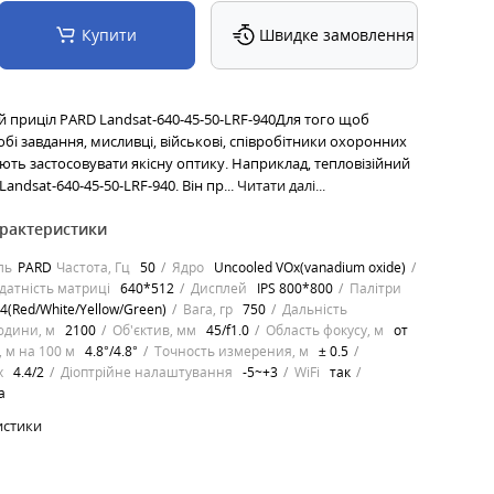
Купити
Швидке замовлення
й приціл PARD Landsat-640-45-50-LRF-940Для того щоб
бі завдання, мисливці, військові, співробітники охоронних
іють застосовувати якісну оптику. Наприклад, тепловізійний
andsat-640-45-50-LRF-940. Він пр...
Читати далі...
арактеристики
ль
PARD
Частота, Гц
50
Ядро
Uncooled VOx(vanadium oxide)
датність матриці
640*512
Дисплей
IPS 800*800
Палітри
4(Red/White/Yellow/Green)
Вага, гр
750
Дальність
юдини, м
2100
Об'єктив, мм
45/f1.0
Область фокусу, м
от
, м на 100 м
4.8°/4.8°
Точность измерения, м
± 0.5
х
4.4/2
Діоптрійне налаштування
-5~+3
WiFi
так
а
истики