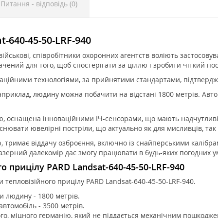
Питання - відповідь (0)
-640-45-50-LRF-940
військові, співробітники охоронних агентств воліють застосовув
чений для того, щоб спостерігати за ціллю і зробити чіткий пост
ваційними технологіями, за прийнятими стандартами, підтвердж
приклад, людину можна побачити на відстані 1800 метрів. Автом
ію, оснащена інноваційними ІЧ-сенсорами, що мають надчутливі
снювати ювелірні постріли, що актуально як для мисливців, так 
ю, тримає віддачу озброєння, включно із снайперськими калібр
зерний далекомір дає змогу працювати в будь-яких погодних у
о прицілу PARD Landsat-640-45-50-LRF-940
 тепловізійного прицілу PARD Landsat-640-45-50-LRF-940.
и людину - 1800 метрів.
автомобіль - 3500 метрів.
ого, міцного германію, який не піддається механічним пошкодж