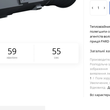
Тепловізійни
полегшити со
агентств вол
приціл PARD L
5
9
5
4
Загальні х
хвилин
сек
Производите
Розподільча з
зображення
виявлення л
1
Поле зору
Увеличение, 
Відеовихід
Д
Всі характер