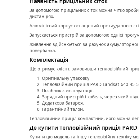
Наявність прицільних сіток
За допомогою прицільних сіток можна чітко зроб
дистанціях.
Алюмінієвий корпус оснащений протиударною стій
Запускається пристрій за допомогою однієї прогум
Живлення здійснюється за рахунок акумуляторної
повербанка.
Комплектація
Що отримує клієнт, замовивши тепловізійний при
Оригінальну упаковку.
Тепловізійний приціл PARD Landsat-640-45-5
Посібник з експлуатації.
Зарядний пристрій і кабель, через який під
Додаткова батарея.
Гарантійний талон.
Тепловізійний приціл компактний, його можна лег
Де купити тепловізійний приціл PARD L
Купити цю модель та іншу тепловізійну техніку м