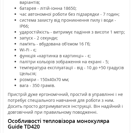
варіантів;
батарея - літій-іонна 18650;
час автономної роботи без підзарядки - 7 годин;
система захисту від проникнення пилу і води -
IP66;
ударостійкість - витримує падіння з висоти 1 метр;
запуск - 2 секунди;
пам'ять - вбудована об'ємом 16 Гб;
Wi-Fi - є;
функція «картинка в картинці» - є;
палітри кольорів зображення на екрані - 5;
температура експлуатації - від - 10 до +50 градусів
Цельсія;
розміри - 150х40х70 мм;
вага - 350 грамів.
Пристрій дуже ергономічний, простий в управлінні і не
потребує спеціального навчання для роботи з ним.
Досить просто дотримуватися інструкції. Він надійний і
довговічний при правильному поводженні.
Особливості тепловізора монокуляра
Guide TD420