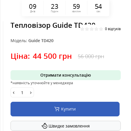
0
9
2
3
5
9
5
4
Днів
Годин
хвилин
сек
Тепловізор Guide TD420
0 відгуків
Модель:
Guide TD420
Ціна:
44 500 грн
56 000 грн
Отримати консультацію
*наявність уточнюйте у менеджера
Купити
Швидке замовлення