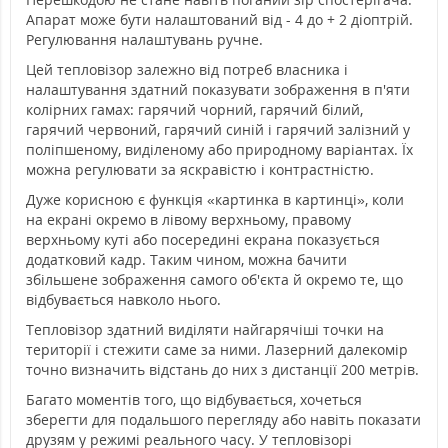
Апарат може бути налаштований від - 4 до + 2 діоптрій.
Регулювання налаштувань ручне.
Цей тепловізор залежно від потреб власника і
налаштування здатний показувати зображення в п'яти
колірних гамах: гарячий чорний, гарячий білий,
гарячий червоний, гарячий синій і гарячий залізний у
поліпшеному, виділеному або природному варіантах. Їх
можна регулювати за яскравістю і контрастністю.
Дуже корисною є функція «картинка в картинці», коли
на екрані окремо в лівому верхньому, правому
верхньому куті або посередині екрана показується
додатковий кадр. Таким чином, можна бачити
збільшене зображення самого об'єкта й окремо те, що
відбувається навколо нього.
Тепловізор здатний виділяти найгарячіші точки на
території і стежити саме за ними. Лазерний далекомір
точно визначить відстань до них з дистанції 200 метрів.
Багато моментів того, що відбувається, хочеться
зберегти для подальшого перегляду або навіть показати
друзям у режимі реального часу. У тепловізорі