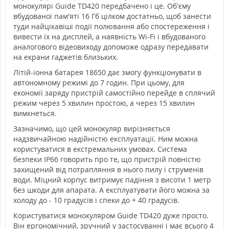
монокулярі Guide TD420 передбачено і це. Об'єму
вбудованої пам'яті 16 Гб цілком достатньо, щоб занести
туди найцікавіші події полювання або спостереження і
вивести їх на дисплей, а наявність Wi-Fi і вбудованого
аналогового відеовиходу допоможе одразу передавати
на екрани гаджетів близьких.
Літій-іонна батарея 18650 дає змогу функціонувати в
автономному режимі до 7 годин. При цьому, для
економії заряду пристрій самостійно перейде в сплячий
режим через 5 хвилин простою, а через 15 хвилин
вимкнеться.
Зазначимо, що цей монокуляр вирізняється
надзвичайною надійністю експлуатації. Ним можна
користуватися в екстремальних умовах. Система
безпеки IP66 говорить про те, що пристрій повністю
захищений від потрапляння в нього пилу і струменів
води. Міцний корпус витримує падіння з висоти 1 метр
без шкоди для апарата. А експлуатувати його можна за
холоду до - 10 градусів і спеки до + 40 градусів.
Користуватися монокуляром Guide TD420 дуже просто.
Він ергономічний, зручний у застосуванні і має всього 4