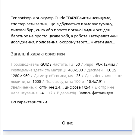
Тепловізор монокуляр Guide TD420Бачити невидиме,
спостерігати за тим, що відбувається в умовах туману,
пилової бурі, снігу або просто поганої видимості для
багатьох не просто цікаве хобі, а робота. Натуралістичні
дослідження, полювання, охорону терит...
Читати далі...
Загальні характеристики
Производитель
GUIDE
Частота, Гц
50
Ядро
VOx 12мкм
Розподільча здатність матриці
400х300
Дисплей
FLCOS
1280 × 960
Діаметр об'єктива, мм
25
Дальність виявлення
людини, м
1000
Поле зору, м на 100 м
10.4x7.9°
Увеличение, х
оптичне 2.4… цифрове 1/2/4
Діоптрійне
налаштування
-4 ... +2
Відеовихід
Запись фото/видео
Всі характеристики
Опис