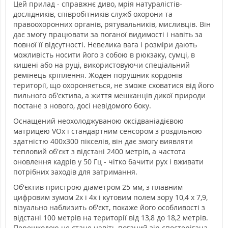
Цей прилад - справжнє диво, мрія натуралістів-
дослідників, співробітників служб охорони та
правоохоронних органів, рятувальників, мисливців. Він
дає змогу працювати за поганої видимості і навіть за
повної її відсутності. Невелика вага і розміри дають
можливість носити його з собою в рюкзаку, сумці, в
кишені або на руці, використовуючи спеціальний
ремінець кріплення. Жоден порушник кордонів
території, що охороняється, не зможе сховатися від його
пильного об'єктива, а життя мешканців дикої природи
постане з нового, досі невідомого боку.
Оснащений неохолоджуваною оксідваніадієвою
матрицею VOx і стандартним сенсором з роздільною
здатністю 400х300 пікселів, він дає змогу виявляти
тепловий об'єкт з відстані 2400 метрів, а частота
оновлення кадрів у 50 Гц - чітко бачити рух і вживати
потрібних заходів для затримання.
Об'єктив пристрою діаметром 25 мм, з плавним
цифровим зумом 2х і 4х і кутовим полем зору 10,4 х 7,9,
візуально наблизить об'єкт, покаже його особливості з
відстані 100 метрів на території від 13,8 до 18,2 метрів.
Перешкодою не стане навіть поганий зір спостерігача.