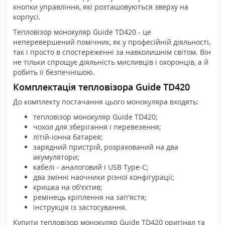
кнопки управління, які розташовуються зверху на
корпусі.
Тепловізор монокуляр Guide TD420 - це
неперевершений помічник, як у професійній діяльності,
так і просто в спостереженні за навколишнім світом. Він
не тільки спрощує діяльність мисливців і охоронців, а й
робить її безпечнішою.
Комплектація тепловізора Guide TD420
До комплекту постачання цього монокуляра входять:
тепловізор монокуляр Guide TD420;
чохол для зберігання і перевезення;
літій-іонна батарея;
зарядний пристрій, розрахований на два
акумулятори;
кабелі - аналоговий і USB Type-C;
два змінні наочники різної конфігурації;
кришка на об'єктив;
ремінець кріплення на зап'ястя;
інструкція із застосування.
Купити тепловізор монокуляр Guide TD420 оригінал та