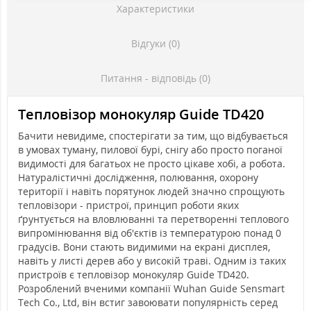
Характеристики
Відгуки (0)
Питання - відповідь (0)
Тепловізор монокуляр Guide TD420
Бачити невидиме, спостерігати за тим, що відбувається
в умовах туману, пилової бурі, снігу або просто поганої
видимості для багатьох не просто цікаве хобі, а робота.
Натуралістичні дослідження, полювання, охорону
території і навіть порятунок людей значно спрощують
тепловізори - пристрої, принцип роботи яких
ґрунтується на вловлюванні та перетворенні теплового
випромінювання від об'єктів із температурою понад 0
градусів. Вони стають видимими на екрані дисплея,
навіть у листі дерев або у високій траві. Одним із таких
пристроїв є тепловізор монокуляр Guide TD420.
Розроблений вченими компанії Wuhan Guide Sensmart
Tech Co., Ltd, він встиг завоювати популярність серед