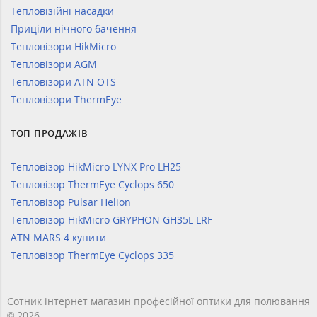
Тепловізійні насадки
Приціли нічного бачення
Тепловізори HikMicro
Тепловізори AGM
Тепловізори ATN OTS
Тепловізори ThermEye
ТОП ПРОДАЖІВ
Тепловізор HikMicro LYNX Pro LH25
Тепловізор ThermEye Cyclops 650
Тепловізор Pulsar Helion
Тепловізор HikMicro GRYPHON GH35L LRF
ATN MARS 4 купити
Тепловізор ThermEye Cyclops 335
Сотник інтернет магазин професійної оптики для полювання
© 2026