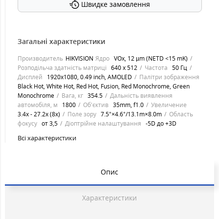
Швидке замовлення
Загальні характеристики
Производитель
HIKVISION
Ядро
VOx, 12 µm (NETD <15 mK)
Розподільча здатність матриці
640 x 512
Частота
50 Гц
Дисплей
1920x1080, 0.49 inch, AMOLED
Палітри зображення
Black Hot, White Hot, Red Hot, Fusion, Red Monochrome, Green
Monochrome
Вага, кг
354.5
Дальність виявлення
автомобіля, м
1800
Об'єктив
35mm, f1.0
Увеличение
3.4x - 27.2x (8x)
Поле зору
7.5°×4.6°/13.1m×8.0m
Область
фокусу
от 3,5
Діоптрійне налаштування
-5D до +3D
Всі характеристики
Опис
Характеристики