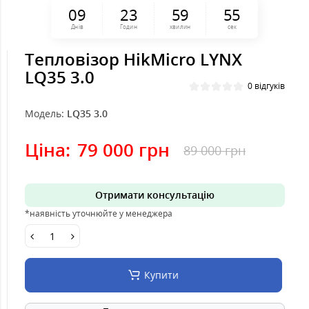
0
9
2
3
5
9
5
5
Днів
Годин
хвилин
сек
Тепловізор HikMicro LYNX
LQ35 3.0
0 відгуків
Модель:
LQ35 3.0
Ціна:
79 000 грн
89 000 грн
Отримати консультацію
*наявність уточнюйте у менеджера
Купити