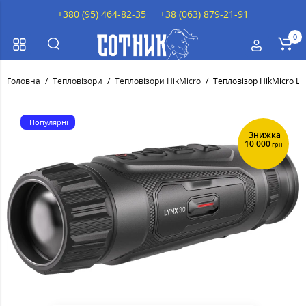
+380 (95) 464-82-35
+38 (063) 879-21-91
0
Головна
Тепловізори
Тепловізори HikMicro
Тепловізор HikMicro LY
Популярні
Знижка
10 000
грн