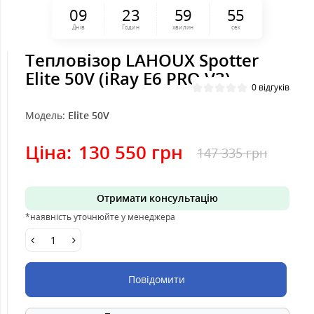
0
9
2
3
5
9
5
5
Днів
Годин
хвилин
сек
Тепловізор LAHOUX Spotter
Elite 50V (iRay E6 PRO V3)
0 відгуків
Модель:
Elite 50V
Ціна:
130 550 грн
147 335 грн
Отримати консультацію
*наявність уточнюйте у менеджера
Повідомити