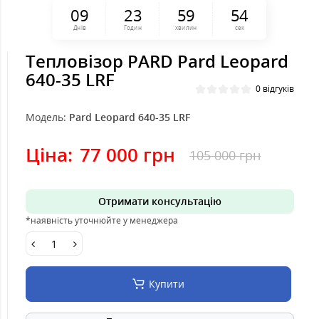
0
9
2
3
5
9
5
4
Днів
Годин
хвилин
сек
Тепловізор PARD Pard Leopard
640-35 LRF
0 відгуків
Модель:
Pard Leopard 640-35 LRF
Ціна:
77 000 грн
105 000 грн
Отримати консультацію
*наявність уточнюйте у менеджера
Купити