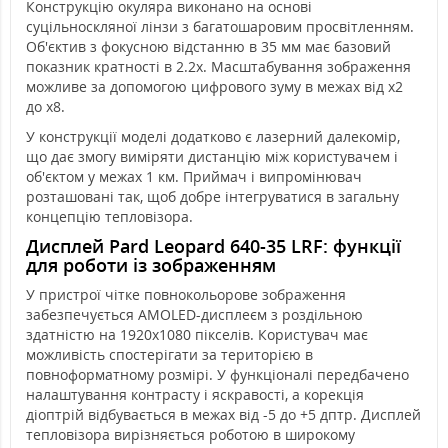
Конструкцію окуляра виконано на основі
суцільноскляної лінзи з багатошаровим просвітленням.
Об'єктив з фокусною відстанню в 35 мм має базовий
показник кратності в 2.2х. Масштабування зображення
можливе за допомогою цифрового зуму в межах від x2
до x8.
У конструкції моделі додатково є лазерний далекомір,
що дає змогу виміряти дистанцію між користувачем і
об'єктом у межах 1 км. Приймач і випромінювач
розташовані так, щоб добре інтегруватися в загальну
концепцію тепловізора.
Дисплей Pard Leopard 640-35 LRF: функції
для роботи із зображенням
У пристрої чітке повнокольорове зображення
забезпечується AMOLED-дисплеєм з роздільною
здатністю на 1920x1080 пікселів. Користувач має
можливість спостерігати за територією в
повноформатному розмірі. У функціоналі передбачено
налаштування контрасту і яскравості, а корекція
діоптрій відбувається в межах від -5 до +5 дптр. Дисплей
тепловізора вирізняється роботою в широкому