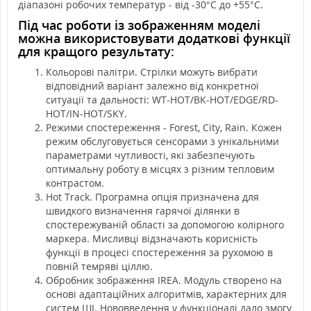
діапазоні робочих температур - від -30°C до +55°C.
Під час роботи із зображенням моделі
можна використовувати додаткові функції
для кращого результату:
Кольорові палітри. Стрілки можуть вибрати
відповідний варіант залежно від конкретної
ситуації та дальності: WT-HOT/BK-HOT/EDGE/RD-
HOT/IN-HOT/SKY.
Режими спостереження - Forest, City, Rain. Кожен
режим обслуговується сенсорами з унікальними
параметрами чутливості, які забезпечують
оптимальну роботу в місцях з різним тепловим
контрастом.
Hot Track. Програмна опція призначена для
швидкого визначення гарячої ділянки в
спостережуваній області за допомогою колірного
маркера. Мисливці відзначають корисність
функції в процесі спостереження за рухомою в
повній темряві ціллю.
Обробник зображення IREA. Модуль створено на
основі адаптаційних алгоритмів, характерних для
систем ШІ. Нововведення у функціоналі дало змогу