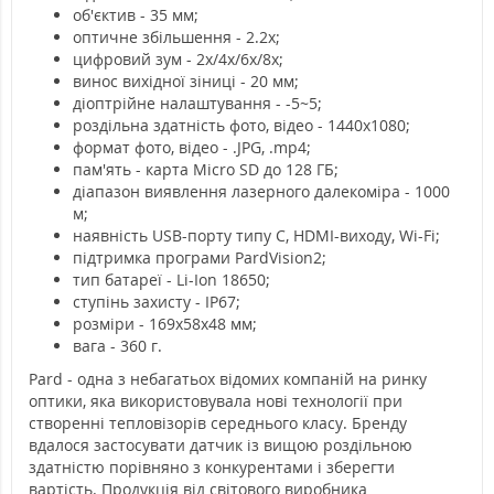
об'єктив - 35 мм;
оптичне збільшення - 2.2x;
цифровий зум - 2x/4x/6x/8x;
винос вихідної зіниці - 20 мм;
діоптрійне налаштування - -5~5;
роздільна здатність фото, відео - 1440x1080;
формат фото, відео - .JPG, .mp4;
пам'ять - карта Micro SD до 128 ГБ;
діапазон виявлення лазерного далекоміра - 1000
м;
наявність USB-порту типу C, HDMI-виходу, Wi-Fi;
підтримка програми PardVision2;
тип батареї - Li-Ion 18650;
ступінь захисту - IP67;
розміри - 169x58x48 мм;
вага - 360 г.
Pard - одна з небагатьох відомих компаній на ринку
оптики, яка використовувала нові технології при
створенні тепловізорів середнього класу. Бренду
вдалося застосувати датчик із вищою роздільною
здатністю порівняно з конкурентами і зберегти
вартість. Продукція від світового виробника