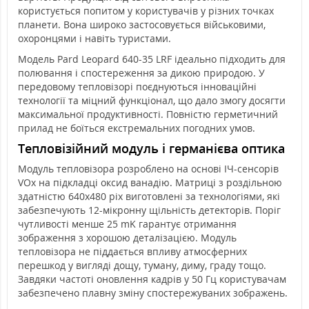
користується попитом у користувачів у різних точках
планети. Вона широко застосовується військовими,
охоронцями і навіть туристами.
Модель Pard Leopard 640-35 LRF ідеально підходить для
полювання і спостереження за дикою природою. У
передовому тепловізорі поєднуються інноваційні
технології та міцний функціонал, що дало змогу досягти
максимальної продуктивності. Повністю герметичний
прилад не боїться екстремальних погодних умов.
Тепловізійний модуль і германієва оптика
Модуль тепловізора розроблено на основі ІЧ-сенсорів
VOx на підкладці оксид ванадію. Матриці з роздільною
здатністю 640x480 pix виготовлені за технологіями, які
забезпечують 12-мікронну щільність детекторів. Поріг
чутливості менше 25 mK гарантує отримання
зображення з хорошою деталізацією. Модуль
тепловізора не піддається впливу атмосферних
перешкод у вигляді дощу, туману, диму, граду тощо.
Завдяки частоті оновлення кадрів у 50 Гц користувачам
забезпечено плавну зміну спостережуваних зображень.