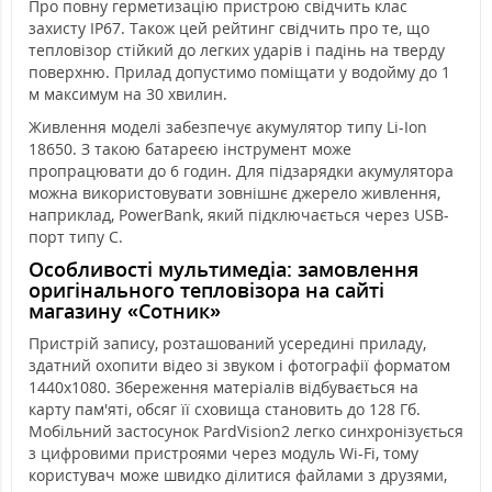
Про повну герметизацію пристрою свідчить клас
захисту IP67. Також цей рейтинг свідчить про те, що
тепловізор стійкий до легких ударів і падінь на тверду
поверхню. Прилад допустимо поміщати у водойму до 1
м максимум на 30 хвилин.
Живлення моделі забезпечує акумулятор типу Li-Ion
18650. З такою батареєю інструмент може
пропрацювати до 6 годин. Для підзарядки акумулятора
можна використовувати зовнішнє джерело живлення,
наприклад, PowerBank, який підключається через USB-
порт типу C.
Особливості мультимедіа: замовлення
оригінального тепловізора на сайті
магазину «Сотник»
Пристрій запису, розташований усередині приладу,
здатний охопити відео зі звуком і фотографії форматом
1440x1080. Збереження матеріалів відбувається на
карту пам'яті, обсяг її сховища становить до 128 Гб.
Мобільний застосунок PardVision2 легко синхронізується
з цифровими пристроями через модуль Wi-Fi, тому
користувач може швидко ділитися файлами з друзями,