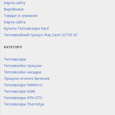
Карта сайту
Виробники
Товари зі знижкою
Карта сайта
Купити Тепловізори Pard
Тепловізійний приціл iRay Saim SCT35 V2
КАТЕГОРІЇ
Тепловізори
Тепловізійні приціли
Тепловізійні насадки
Приціли нічного бачення
Тепловізори HikMicro
Тепловізори AGM
Тепловізори ATN OTS
Тепловізори ThermEye