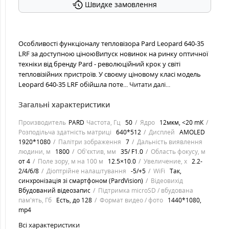
Швидке замовлення
Особливості функціоналу тепловізора Pard Leopard 640-35
LRF за доступною ціноюВипуск новинок на ринку оптичної
техніки від бренду Pard - революційний крок у світі
тепловізійних пристроїв. У своєму ціновому класі модель
Leopard 640-35 LRF обійшла поте...
Читати далі...
Загальні характеристики
Производитель
PARD
Частота, Гц
50
Ядро
12мĸм, <20 mК
Розподільча здатність матриці
640*512
Дисплей
AMOLED
1920*1080
Палітри зображення
7
Дальність виявлення
людини, м
1800
Об'єктив, мм
35/ F1.0
Область фокусу, м
от 4
Поле зору, м на 100 м
12.5×10.0
Увеличение, х
2.2-
2/4/6/8
Діоптрійне налаштування
-5/+5
WiFi
Так,
синхронізація зі смартфоном (PardVision)
Відеовихід
Вбудований відеозапис
Підтримка microSD / вбудована
пам'ять, Гб
Есть, до 128
Формат видео / фото
1440*1080,
mp4
Всі характеристики