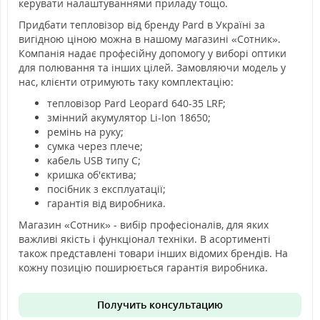
керувати налаштуваннями приладу тощо.
Придбати тепловізор від бренду Pard в Україні за
вигідною ціною можна в нашому магазині «Сотник».
Компанія надає професійну допомогу у виборі оптики
для полювання та інших цілей. Замовляючи модель у
нас, клієнти отримують таку комплектацію:
тепловізор Pard Leopard 640-35 LRF;
змінний акумулятор Li-Ion 18650;
ремінь на руку;
сумка через плече;
кабель USB типу C;
кришка об'єктива;
посібник з експлуатації;
гарантія від виробника.
Магазин «Сотник» - вибір професіоналів, для яких
важливі якість і функціонал техніки. В асортименті
також представлені товари інших відомих брендів. На
кожну позицію поширюється гарантія виробника.
Получить консультацию