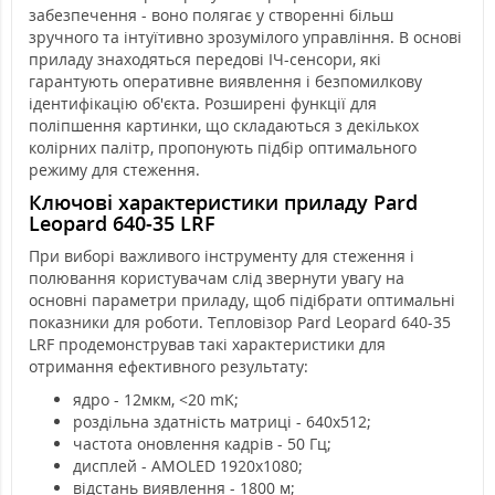
забезпечення - воно полягає у створенні більш
зручного та інтуїтивно зрозумілого управління. В основі
приладу знаходяться передові ІЧ-сенсори, які
гарантують оперативне виявлення і безпомилкову
ідентифікацію об'єкта. Розширені функції для
поліпшення картинки, що складаються з декількох
колірних палітр, пропонують підбір оптимального
режиму для стеження.
Ключові характеристики приладу Pard
Leopard 640-35 LRF
При виборі важливого інструменту для стеження і
полювання користувачам слід звернути увагу на
основні параметри приладу, щоб підібрати оптимальні
показники для роботи. Тепловізор Pard Leopard 640-35
LRF продемонстрував такі характеристики для
отримання ефективного результату:
ядро - 12мкм, <20 mK;
роздільна здатність матриці - 640x512;
частота оновлення кадрів - 50 Гц;
дисплей - AMOLED 1920x1080;
відстань виявлення - 1800 м;