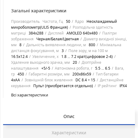
Загальні характеристики
Производитель
Частота, Гц
50
Ядро
Неохлаждаемый
микроболометр(ULIS Франция)
Розподільча здатність
матриці
384x288
Дисплей
AMOLED 640x480
Палітри
зображення
Черная/Белая/Цветная
Діаметр вихідної зіниці,
мм
8
Дальність виявлення людини, м
800
Мінімальна
дистанція фокусування, м
3
Поле зору, м на 100 м
16.5x12.4
Увеличение, х
1.8 ... 7.2 крат(цифровое 2-4)
Удаление выходного зрачка, мм
20
Діоптрійне
налаштування
+5/-5
Автономна робота, г
5.5 ... 6.5
Вага,
гр
450
Габаритні розміри, мм
200x86x59
Тип батареи
4xAA
Зовнішній блок живлення
DC 8.4 ÷ 15
Дистанційне
керування
Пульт (приобретается отдельно)
IP рейтинг
IPX4
Всі характеристики
Опис
Характеристики