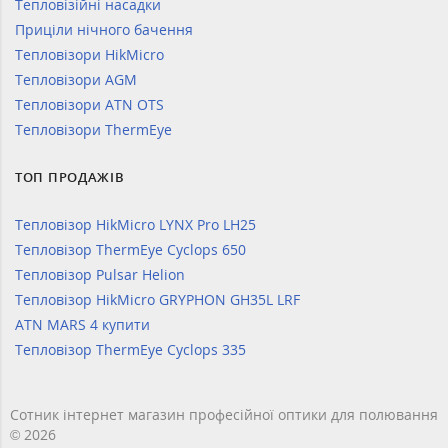
Тепловізійні насадки
Приціли нічного бачення
Тепловізори HikMicro
Тепловізори AGM
Тепловізори ATN OTS
Тепловізори ThermEye
ТОП ПРОДАЖІВ
Тепловізор HikMicro LYNX Pro LH25
Тепловізор ThermEye Cyclops 650
Тепловізор Pulsar Helion
Тепловізор HikMicro GRYPHON GH35L LRF
ATN MARS 4 купити
Тепловізор ThermEye Cyclops 335
Сотник інтернет магазин професійної оптики для полювання
© 2026