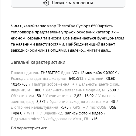
Швидке замовлення
Чим цікавий тепловізор ThermEye Cyclops 650Вартість
тепловізора представлена у трьох основних категоріях –
економ, середня та висока. Все визначається функціоналом
та наявними властивостями. Найбюджетніший варіант
завжди скромний за опціями, і далеко...
Читати далі...
Загальні характеристики
Производитель
THERMTEC
Ядро
VOx 12 мкм ≤40мК@300К
Розподільча здатність матриці
640x512
Дисплей
OLED
1024x768
Палітри зображення
+
Дальність ідентифікації
людини, м
1000
Дальність виявлення людини, м
2600
Об'єктив, мм
50
Увеличение, х
2,82 - 16,92
Угол поля
зрения, град
8,8x7
Удаление выходного зрачка, мм
40
Діоптрійне налаштування
-5+5
GPS
+
microUSB
USB
Type C
WiFi
+
Відеовихід
запись фото и видео
Підтримка microSD / вбудована пам'ять, Гб
-/16
Всі характеристики