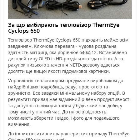
За що вибирають тепловізор ThermEye
Cyclops 650
Тепловізор ThermEye Cyclops 650 підходить майже всім
завданням. Ключова перевага - чудова роздільна
здатність матриці, яка дорівнює 640х512. Встановлено
дисплей типу OLED із HD-роздільною здатністю. А за
рахунок низького значення NETD-дозволу вдається
досягти ще вищої якості підсумкової картинки.
Управління тепловізором продумане виробником до
найдрібніших подробиць, радує простотою та
зручністю. Все завдяки мінімальному набору опцій. В
результаті прилад має відмінний рівень продуктивності
та доступність використання у будь-який час доби, у
тому числі у нічний час. До плюсів відносять
можливість зберегти і відео, і фото для подальшого
вивчення.
До інших позитивних характеристик приладу ThermEye
Cyclops 650 відносять такі: