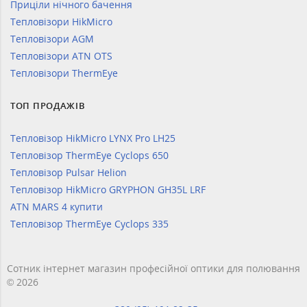
Приціли нічного бачення
Тепловізори HikMicro
Тепловізори AGM
Тепловізори ATN OTS
Тепловізори ThermEye
ТОП ПРОДАЖІВ
Тепловізор HikMicro LYNX Pro LH25
Тепловізор ThermEye Cyclops 650
Тепловізор Pulsar Helion
Тепловізор HikMicro GRYPHON GH35L LRF
ATN MARS 4 купити
Тепловізор ThermEye Cyclops 335
Сотник інтернет магазин професійної оптики для полювання
© 2026