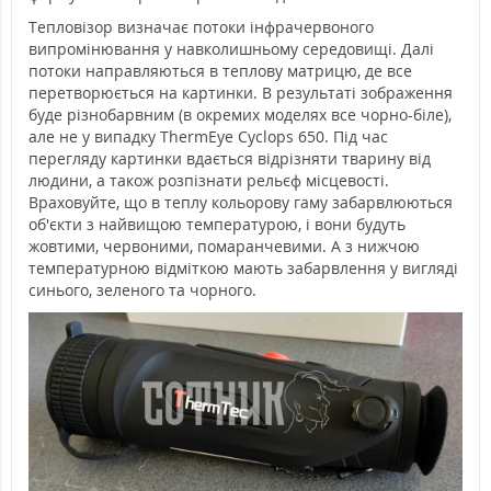
Тепловізор визначає потоки інфрачервоного
випромінювання у навколишньому середовищі. Далі
потоки направляються в теплову матрицю, де все
перетворюється на картинки. В результаті зображення
буде різнобарвним (в окремих моделях все чорно-біле),
але не у випадку ThermEye Cyclops 650. Під час
перегляду картинки вдається відрізняти тварину від
людини, а також розпізнати рельєф місцевості.
Враховуйте, що в теплу кольорову гаму забарвлюються
об'єкти з найвищою температурою, і вони будуть
жовтими, червоними, помаранчевими. А з нижчою
температурною відміткою мають забарвлення у вигляді
синього, зеленого та чорного.