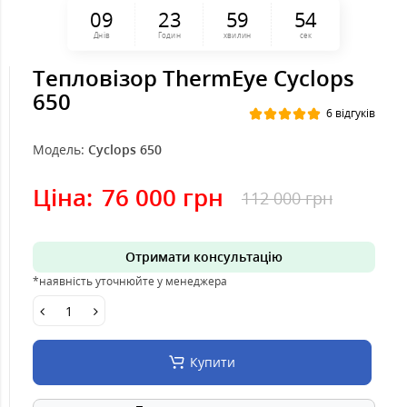
0
9
2
3
5
9
5
3
Днів
Годин
хвилин
сек
Тепловізор ThermEye Cyclops
650
6 відгуків
Модель:
Cyclops 650
Ціна:
76 000 грн
112 000 грн
Отримати консультацію
*наявність уточнюйте у менеджера
Купити