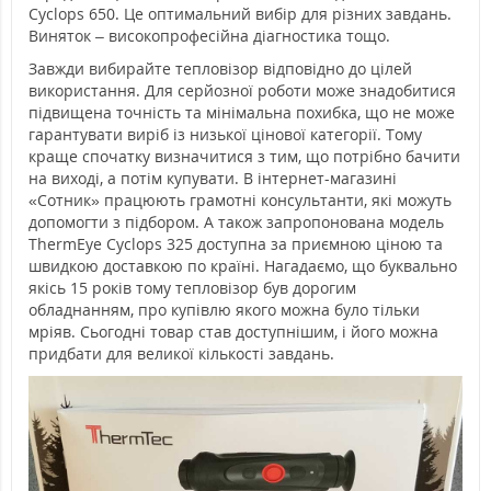
Cyclops 650. Це оптимальний вибір для різних завдань.
Виняток – високопрофесійна діагностика тощо.
Завжди вибирайте тепловізор відповідно до цілей
використання. Для серйозної роботи може знадобитися
підвищена точність та мінімальна похибка, що не може
гарантувати виріб із низької цінової категорії. Тому
краще спочатку визначитися з тим, що потрібно бачити
на виході, а потім купувати. В інтернет-магазині
«Сотник» працюють грамотні консультанти, які можуть
допомогти з підбором. А також запропонована модель
ThermEye Cyclops 325 доступна за приємною ціною та
швидкою доставкою по країні. Нагадаємо, що буквально
якісь 15 років тому тепловізор був дорогим
обладнанням, про купівлю якого можна було тільки
мріяв. Сьогодні товар став доступнішим, і його можна
придбати для великої кількості завдань.