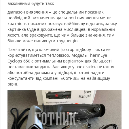
важливими будуть такі:
діапазон виявлення – це спеціальний показник,
необхідний визначення дальності виявлення мети;
кратність-показник показує найбільшу відстань, за яку
картинка буде відображена мисливцеві в нормальній
якості, але враховуйте, що чим більше значення, тим
більше може виникнути труднощів.
Пам'ятайте, що ключовий фактор підбору – як саме
користуватиметься тепловізор. Модель ThermEye
Cyclops 650 є оптимальним варіантом для більшості
поставлених завдань. Але якщо у вас є якісь питання
або потрібна допомога у підборі, її готові надати
консультанти від компанії «Сотник» на найвищому
рівні.