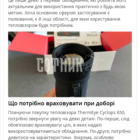
Це лише деякі з переваг обладнання, які роблять його
актуальним для використання практично з будь-якою
метою. Хоча основною сферою застосування є
полювання, є й інші області, для яких користування
тепловізором буде потрібним.
Що потрібно враховувати при доборі
Плануючи покупку тепловізора ThermEye Cyclops 650,
потрібно звернути увагу на деякі деталі. По-перше, слід
обов'язково враховувати цілі, в яких надалі
використовуватиметься обладнання. По-друге, потрібно
дивитися на характеристики. Зокрема, особливо