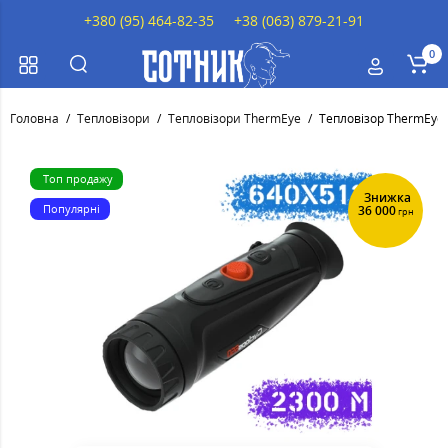
+380 (95) 464-82-35
+38 (063) 879-21-91
0
Головна
Тепловізори
Тепловізори ThermEye
Тепловізор ThermEye 
Топ продажу
Знижка
Популярні
36 000
грн