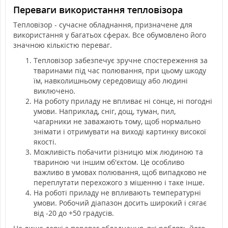
Переваги використання тепловізора
Тепловізор - сучасне обладнання, призначене для
використання у багатьох сферах. Все обумовлено його
значною кількістю переваг.
Тепловізор забезпечує зручне спостереження за
тваринами під час полювання, при цьому шкоду
їм, навколишньому середовищу або людині
виключено.
На роботу приладу не впливає ні сонце, ні погодні
умови. Наприклад, сніг, дощ, туман, пил,
чагарники не заважають тому, щоб нормально
знімати і отримувати на виході картинку високої
якості.
Можливість побачити різницю між людиною та
твариною чи іншим об'єктом. Це особливо
важливо в умовах полювання, щоб випадково не
переплутати перехожого з мішенню і таке інше.
На роботі приладу не впливають температурні
умови. Робочий діапазон досить широкий і сягає
від -20 до +50 градусів.