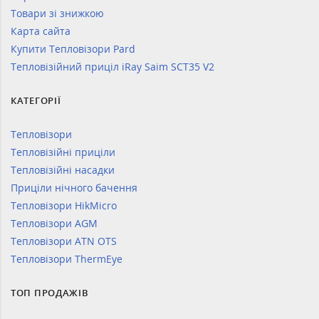
Товари зі знижкою
Карта сайта
Купити Тепловізори Pard
Тепловізійний приціл iRay Saim SCT35 V2
КАТЕГОРІЇ
Тепловізори
Тепловізійні приціли
Тепловізійні насадки
Приціли нічного бачення
Тепловізори HikMicro
Тепловізори AGM
Тепловізори ATN OTS
Тепловізори ThermEye
ТОП ПРОДАЖІВ