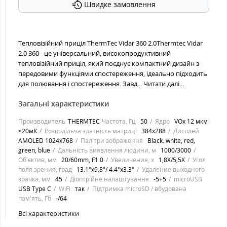
Швидке замовлення
Тепловізійний приціл ThermTec Vidar 360 2.0Thermtec Vidar
2.0 360 - це універсальний, високопродуктивний
тепловізійний приціл, який поєднує компактний дизайн з
передовими функціями спостереження, ідеально підходить
для полювання і спостереження. Завд...
Читати далі...
Загальні характеристики
Производитель
THERMTEC
Частота, Гц
50
Ядро
VOx 12 мкм
≤20мК
Розподільча здатність матриці
384x288
Дисплей
AMOLED 1024x768
Палітри зображення
Black. white, red,
green, blue
Дальність виявлення людини, м
1000/3000
Об'єктив, мм
20/60mm, F1.0
Увеличение, х
1,8X/5,5X
Угол
поля зрения, град
13.1°x9.8°/ 4.4°x3.3°
Удаление выходного
зрачка, мм
45
Діоптрійне налаштування
-5+5
microUSB
USB Type C
WiFi
так
Підтримка microSD / вбудована
пам'ять, Гб
-/64
Всі характеристики