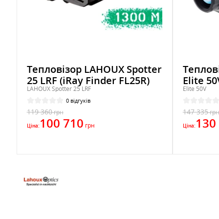
Тепловізор LAHOUX Spotter
Теплов
25 LRF (iRay Finder FL25R)
Elite 5
LAHOUX Spotter 25 LRF
Elite 50V
0 відгуків
119 360
147 335
грн
гр
100 710
130
грн
Ціна:
Ціна: