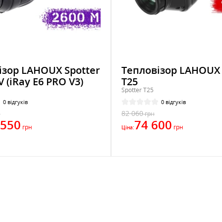
ізор LAHOUX Spotter
Тепловізор LAHOUX 
0V (iRay E6 PRO V3)
T25
Spotter T25
0 відгуків
0 відгуків
82 060
н
грн
 550
74 600
грн
грн
Ціна: