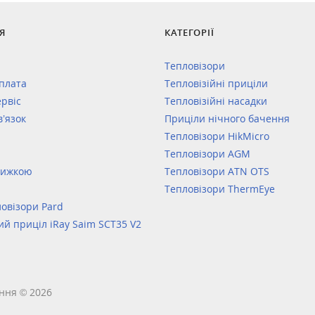
Я
КАТЕГОРІЇ
Тепловізори
оплата
Тепловізійні приціли
ервіс
Тепловізійні насадки
в’язок
Приціли нічного бачення
Тепловізори HikMicro
Тепловізори AGM
нижкою
Тепловізори ATN OTS
Тепловізори ThermEye
овізори Pard
ий приціл iRay Saim SCT35 V2
ння © 2026