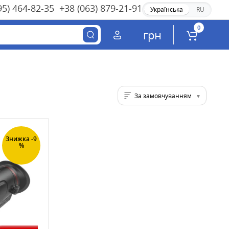
95) 464-82-35
+38 (063) 879-21-91
Українська
RU
0
грн
За замовчуванням
Знижка -9
%