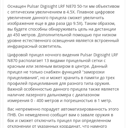
Оснащен Pulsar Digisight LRF N870 50-ти мм объективом
с оптическим увеличением в 4.5Х. Плавное цифровое
увеличение данного прицела сможет увеличить
изображение еще в два раза (до 9.5Х). Таким образом,
вы будете способны обнаруживать цель на дистанции
до 450 метров. Дополнительной помощью при низком
уровне естественного освещения является встроенный
инфракрасный осветитель.
Цифровой прицел ночного видения Pulsar Digisight LRF
N870 располагает 13 видами прицельной сетки с
красным или зеленым визиром в центре. Данный
прицел не только снабжен функцией “заморозки
прицеливания”, но и может хранить в памяти до трех
профилей прицеливания для разного типа оружия.
Важной особенностью данного прицела также является
наличие лазерного дальномера с диапазоном
измерения 0 - 400 метров и погрешностью в 1 метр.
Вас непременно порадует автоматизированность этого
ПНВ. Он немедленно сообщит вам о завале оружия в
бок и сможет отключить прицел при определенном
отклонении от указанных координат, что намного