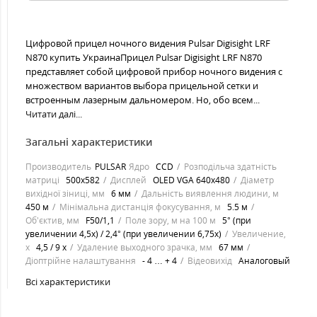
Цифровой прицел ночного видения Pulsar Digisight LRF
N870 купить УкраинаПрицел Pulsar Digisight LRF N870
представляет собой цифровой прибор ночного видения с
множеством вариантов выбора прицельной сетки и
встроенным лазерным дальномером. Но, обо всем...
Читати далі...
Загальні характеристики
Производитель
PULSAR
Ядро
ССD
Розподільча здатність
матриці
500х582
Дисплей
ОLЕD VGА 640х480
Діаметр
вихідної зіниці, мм
6 мм
Дальність виявлення людини, м
450 м
Мінімальна дистанція фокусування, м
5.5 м
Об'єктив, мм
F50/1,1
Поле зору, м на 100 м
5° (при
увеличении 4,5x) / 2,4° (при увеличении 6,75x)
Увеличение,
х
4,5 / 9 х
Удаление выходного зрачка, мм
67 мм
Діоптрійне налаштування
- 4 … + 4
Відеовихід
Аналоговый
Всі характеристики