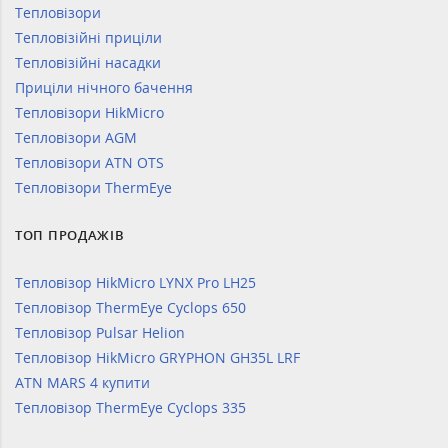
Тепловізори
Тепловізійні приціли
Тепловізійні насадки
Приціли нічного бачення
Тепловізори HikMicro
Тепловізори AGM
Тепловізори ATN OTS
Тепловізори ThermEye
ТОП ПРОДАЖІВ
Тепловізор HikMicro LYNX Pro LH25
Тепловізор ThermEye Cyclops 650
Тепловізор Pulsar Helion
Тепловізор HikMicro GRYPHON GH35L LRF
ATN MARS 4 купити
Тепловізор ThermEye Cyclops 335