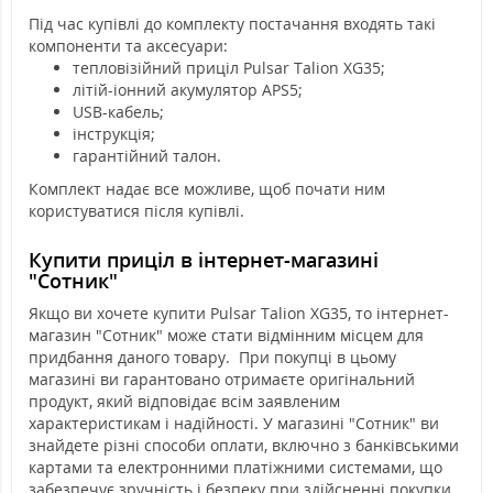
Під час купівлі до комплекту постачання входять такі
компоненти та аксесуари:
тепловізійний приціл Pulsar Talion XG35;
літій-іонний акумулятор APS5;
USB-кабель;
інструкція;
гарантійний талон.
Комплект надає все можливе, щоб почати ним
користуватися після купівлі.
Купити приціл в інтернет-магазині
"Сотник"
Якщо ви хочете купити Pulsar Talion XG35, то інтернет-
магазин "Сотник" може стати відмінним місцем для
придбання даного товару. При покупці в цьому
магазині ви гарантовано отримаєте оригінальний
продукт, який відповідає всім заявленим
характеристикам і надійності. У магазині "Сотник" ви
знайдете різні способи оплати, включно з банківськими
картами та електронними платіжними системами, що
забезпечує зручність і безпеку при здійсненні покупки.