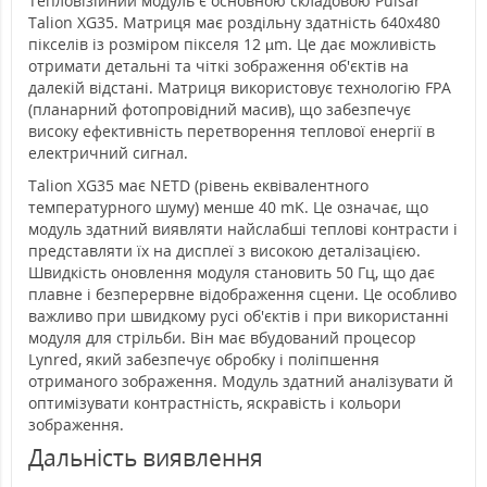
Тепловізійний модуль є основною складовою Pulsar
Talion XG35. Матриця має роздільну здатність 640х480
пікселів із розміром пікселя 12 µm. Це дає можливість
отримати детальні та чіткі зображення об'єктів на
далекій відстані. Матриця використовує технологію FPA
(планарний фотопровідний масив), що забезпечує
високу ефективність перетворення теплової енергії в
електричний сигнал.
Talion XG35 має NETD (рівень еквівалентного
температурного шуму) менше 40 mK. Це означає, що
модуль здатний виявляти найслабші теплові контрасти і
представляти їх на дисплеї з високою деталізацією.
Швидкість оновлення модуля становить 50 Гц, що дає
плавне і безперервне відображення сцени. Це особливо
важливо при швидкому русі об'єктів і при використанні
модуля для стрільби. Він має вбудований процесор
Lynred, який забезпечує обробку і поліпшення
отриманого зображення. Модуль здатний аналізувати й
оптимізувати контрастність, яскравість і кольори
зображення.
Дальність виявлення