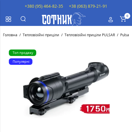
+380 (95) 464-82-35
+38 (063) 879-21-91
0
Головна
Тепловізійні приціли
Тепловізійні приціли PULSAR
Pulsar
Топ продажу
Популярні