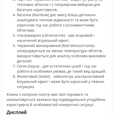
теплових об'єктах і є популярним вибором для
багатьох користувачів.
Веселка (Rainbow) дає змогу більш детально
аналізувати теплові відмінності та може бути
корисною під час роботи з різноманітними
об'єктами.
Ультрамарин (Ultramarine) - має яскравий і
насичений візуальний ефект.
Червоний монохромний (Red Monochrome) -
зосереджується на змінах температури об'єктів,
використовується для аналізу особливо важливих
деталей.
Сепія (Sepia) - для естетичних цілей і під час
роботи в особливих умовах, де такий вид кращий.
Фіолетовий (Violet) - забезпечує альтернативний
візуальний ефект і може бути корисний у певних
ситуаціях.
Кожна з колірних палітр має свої переваги та
налаштовується залежно від індивідуальних уподобань
користувача й особливостей конкретної ситуації.
Дисплей