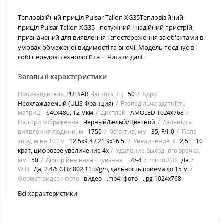
Тепловізійний приціл Pulsar Talion XG35Тепловізійний
приціл Pulsar Talion XG35 - потужний і надійний пристрій,
призначений для виявлення і спостереження за об'єктами в
умовах обмеженої видимості та вночі. Модель поєднує в
собі передові технології та ...
Читати далі...
Загальні характеристики
Производитель
PULSAR
Частота, Гц
50
Ядро
Неохлаждаемый (ULIS Франция)
Розподільча здатність
матриці
640x480, 12 мкм
Дисплей
AMOLED 1024x768
Палітри зображення
Черный/Белый/Цветной
Дальність
виявлення людини, м
1750
Об'єктив, мм
35, F/1.0
Поле
зору, м на 100 м
12.5x9.4 / 21.9x16.5
Увеличение, х
2,5 ... 10
крат, цифровое увеличение 4х
Удаление выходного зрачка,
мм
50
Діоптрійне налаштування
+4/-4
microUSB
Да
WiFi
Да, 2.4/5 GHz 802.11 b/g/n, дальность приема до 15 м
Формат видео / фото
видео - .mp4; фото - .jpg 1024x768
Всі характеристики