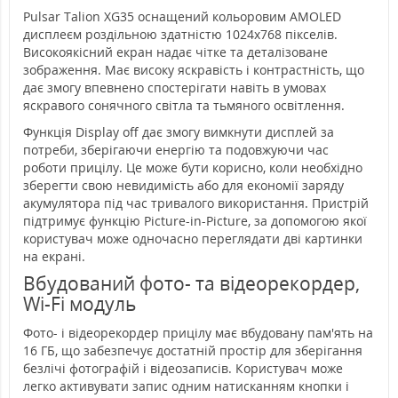
Pulsar Talion XG35 оснащений кольоровим AMOLED
дисплеєм роздільною здатністю 1024x768 пікселів.
Високоякісний екран надає чітке та деталізоване
зображення. Має високу яскравість і контрастність, що
дає змогу впевнено спостерігати навіть в умовах
яскравого сонячного світла та тьмяного освітлення.
Функція Display off дає змогу вимкнути дисплей за
потреби, зберігаючи енергію та подовжуючи час
роботи прицілу. Це може бути корисно, коли необхідно
зберегти свою невидимість або для економії заряду
акумулятора під час тривалого використання. Пристрій
підтримує функцію Picture-in-Picture, за допомогою якої
користувач може одночасно переглядати дві картинки
на екрані.
Вбудований фото- та відеорекордер,
Wi-Fi модуль
Фото- і відеорекордер прицілу має вбудовану пам'ять на
16 ГБ, що забезпечує достатній простір для зберігання
безлічі фотографій і відеозаписів. Користувач може
легко активувати запис одним натисканням кнопки і