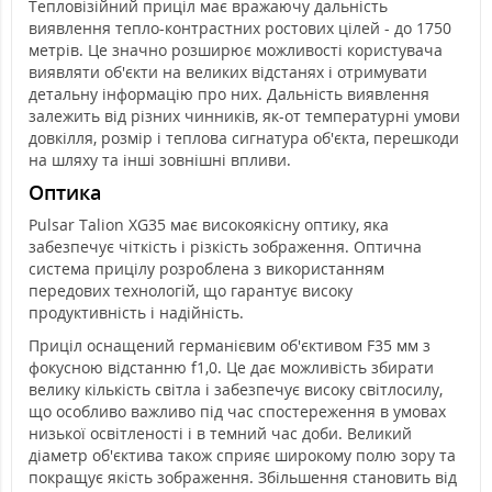
Тепловізійний приціл має вражаючу дальність
виявлення тепло-контрастних ростових цілей - до 1750
метрів. Це значно розширює можливості користувача
виявляти об'єкти на великих відстанях і отримувати
детальну інформацію про них. Дальність виявлення
залежить від різних чинників, як-от температурні умови
довкілля, розмір і теплова сигнатура об'єкта, перешкоди
на шляху та інші зовнішні впливи.
Оптика
Pulsar Talion XG35 має високоякісну оптику, яка
забезпечує чіткість і різкість зображення. Оптична
система прицілу розроблена з використанням
передових технологій, що гарантує високу
продуктивність і надійність.
Приціл оснащений германієвим об'єктивом F35 мм з
фокусною відстанню f1,0. Це дає можливість збирати
велику кількість світла і забезпечує високу світлосилу,
що особливо важливо під час спостереження в умовах
низької освітленості і в темний час доби. Великий
діаметр об'єктива також сприяє широкому полю зору та
покращує якість зображення. Збільшення становить від