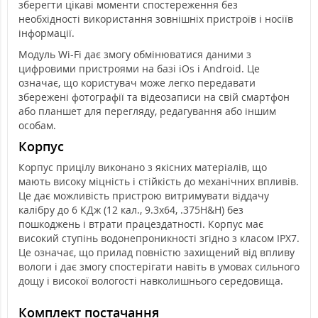
зберегти цікаві моменти спостереження без
необхідності використання зовнішніх пристроїв і носіїв
інформації.
Модуль Wi-Fi дає змогу обмінюватися даними з
цифровими пристроями на базі iOs і Android. Це
означає, що користувач може легко передавати
збережені фотографії та відеозаписи на свій смартфон
або планшет для перегляду, редагування або іншим
особам.
Корпус
Корпус прицілу виконано з якісних матеріалів, що
мають високу міцність і стійкість до механічних впливів.
Це дає можливість пристрою витримувати віддачу
калібру до 6 КДж (12 кал., 9.3x64, .375H&H) без
пошкоджень і втрати працездатності. Корпус має
високий ступінь водонепроникності згідно з класом IPX7.
Це означає, що прилад повністю захищений від впливу
вологи і дає змогу спостерігати навіть в умовах сильного
дощу і високої вологості навколишнього середовища.
Комплект постачання