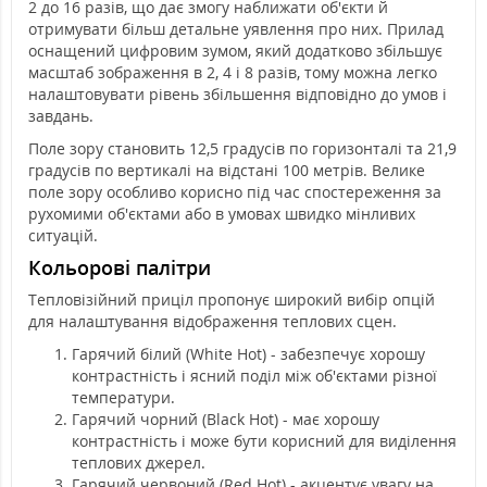
2 до 16 разів, що дає змогу наближати об'єкти й
отримувати більш детальне уявлення про них. Прилад
оснащений цифровим зумом, який додатково збільшує
масштаб зображення в 2, 4 і 8 разів, тому можна легко
налаштовувати рівень збільшення відповідно до умов і
завдань.
Поле зору становить 12,5 градусів по горизонталі та 21,9
градусів по вертикалі на відстані 100 метрів. Велике
поле зору особливо корисно під час спостереження за
рухомими об'єктами або в умовах швидко мінливих
ситуацій.
Кольорові палітри
Тепловізійний приціл пропонує широкий вибір опцій
для налаштування відображення теплових сцен.
Гарячий білий (White Hot) - забезпечує хорошу
контрастність і ясний поділ між об'єктами різної
температури.
Гарячий чорний (Black Hot) - має хорошу
контрастність і може бути корисний для виділення
теплових джерел.
Гарячий червоний (Red Hot) - акцентує увагу на