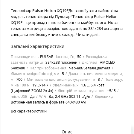
Тепловізор Pulsar Helion XQ19FДо вашої уваги найновіша
модель тепловізора від Пульсар! Тепловізор Pulsar Helion
XQ19F – це прилад нічного бачення з майбутнього. Нова
теплова матриця з роздільною здатністю 384х284 оснащена
спеціальним безшумним охолод...
Читати далі...
Загальні характеристики
Производитель
PULSAR
Частота, Гц
50
Розподільча
здатність матриці
384x288 пикселей
Дисплей
AMOLED
640x480
Палітри зображення
Черная/Белая/Цветная
Діаметр вихідної зіниці, мм
5
Дальність виявлення людини,
м
700
Мінімальна дистанція фокусування, м
3
Поле зору,
м на 100 м
19.5x14.7
Увеличение, х
1.6 ... 6.4 крат
(Цифровой ZOOM 2х-4х)
Діоптрійне налаштування
+5/-5
microUSB
Да
WiFi
Да, 2.4 GHz 802.11 b/g/n
Відеовихід
Встроенная запись в формате 640x480 AVI
Всі характеристики
Опис