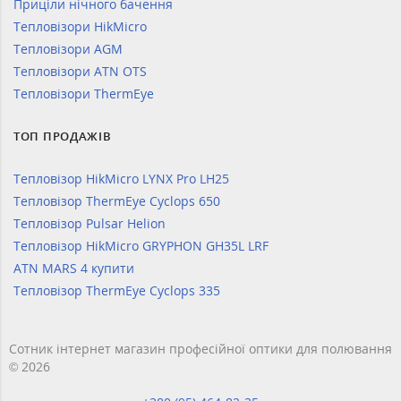
Приціли нічного бачення
Тепловізори HikMicro
Тепловізори AGM
Тепловізори ATN OTS
Тепловізори ThermEye
ТОП ПРОДАЖІВ
Тепловізор HikMicro LYNX Pro LH25
Тепловізор ThermEye Cyclops 650
Тепловізор Pulsar Helion
Тепловізор HikMicro GRYPHON GH35L LRF
ATN MARS 4 купити
Тепловізор ThermEye Cyclops 335
Сотник інтернет магазин професійної оптики для полювання
© 2026