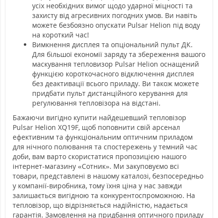
усіх необхідних вимог щодо ударної міцності та
захисту від агресивних погодних умов. Ви навіть
можете безбоязно опускати Pulsar Helion під воду
на короткий час!
Вимкнення дисплея та опціональний пульт ДК.
Для більшої економії заряду та збереження вашого
маскування тепловизор Pulsar Helion оснащений
функцією короткочасного відключення дисплея
без деактивації всього приладу. Ви також можете
придбати пульт дистанційного керування для
регулювання тепловізора на відстані.
Бажаючи вигідно купити найдешевший тепловізор
Pulsar Helion XQ19F, щоб поповнити свій арсенал
ефективним та функціональним оптичним приладом
для нічного полювання та спостережень у темний час
доби, вам варто скористатися пропозицією нашого
інтернет-магазину «Сотник». Ми закуповуємо всі
товари, представлені в нашому каталозі, безпосередньо
у компанії-виробника, тому їхня ціна у нас завжди
залишається вигідною та конкурентоспроможною. На
тепловізор, що відрізняється надійністю, надається
гарантія. Замовлення на придбання оптичного приладу