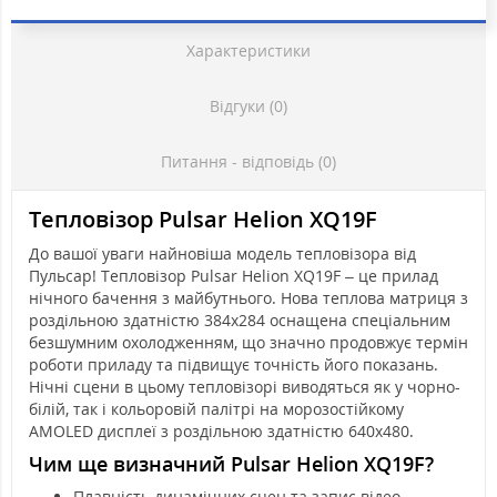
Характеристики
Відгуки (0)
Питання - відповідь (0)
Тепловізор Pulsar Helion XQ19F
До вашої уваги найновіша модель тепловізора від
Пульсар! Тепловізор Pulsar Helion XQ19F – це прилад
нічного бачення з майбутнього. Нова теплова матриця з
роздільною здатністю 384х284 оснащена спеціальним
безшумним охолодженням, що значно продовжує термін
роботи приладу та підвищує точність його показань.
Нічні сцени в цьому тепловізорі виводяться як у чорно-
білій, так і кольоровій палітрі на морозостійкому
AMOLED дисплеї з роздільною здатністю 640х480.
Чим ще визначний Pulsar Helion XQ19F?
Плавність динамічних сцен та запис відео.