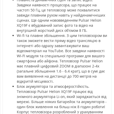
Завдяки наявності процесора, що працює на
частоті 50 Гц, це тепловізор може похвалитися
завжди плавним рухом навіть у найдинамічніших
сценах. Ще одним нововведенням Pulsar Helion
XQ19F є вбудований запис фото та відео на
внутрішній жорсткий диск об'ємом 8 ГБ.
Wi-fi та плавне збільшення. З цим тепловізором ви
також зможете вести пряму відео трансляцію в
інтернеті або одразу завантажувати ваш
відеоматеріал на YouTube. Все завдяки наявності
WI-FI модуля та спеціальної програми для вашого
смартфона або айфона. Тепловізор Pulsar Helion
має плавний цифровий ZOOM в діапазоні 2-4х
(загальне збільшення 1.6 - 6.4 крат), що в сумі дає
вам виявлення на дистанції до 700 метрів на
відкритій місцевості.
Блок акумулятора та атмосферостійкість.
Тепловізор Pulsar Helion XQ19F працює від
знімного акумулятора Li-on, який заряджається від
мережі. Більше ніяких батарейок та акумуляторів -
один блок живлення на більш ніж 8 годин роботи!
Корпус тепловізора розроблений з урахуванням